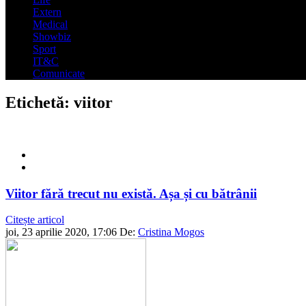
Extern
Medical
Showbiz
Sport
IT&C
Comunicate
Etichetă:
viitor
Viitor fără trecut nu există. Așa și cu bătrânii
Citește articol
joi, 23 aprilie 2020, 17:06
De:
Cristina Mogos