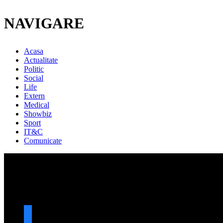
NAVIGARE
Acasa
Actualitate
Politic
Social
Life
Extern
Medical
Showbiz
Sport
IT&C
Comunicate
URMARESTE-NE
facebook