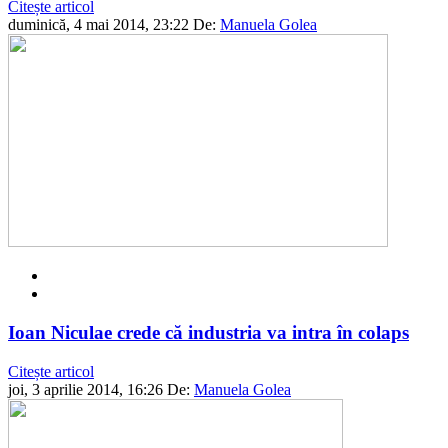
Citește articol
duminică, 4 mai 2014, 23:22
De:
Manuela Golea
Ioan Niculae crede că industria va intra în colaps
Citește articol
joi, 3 aprilie 2014, 16:26
De:
Manuela Golea