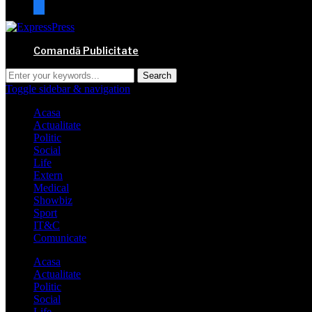
mail
Comandă Publicitate
Toggle sidebar & navigation
Acasa
Actualitate
Politic
Social
Life
Extern
Medical
Showbiz
Sport
IT&C
Comunicate
Acasa
Actualitate
Politic
Social
Life