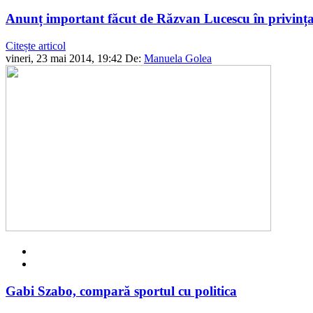
Anunț important făcut de Răzvan Lucescu în privința 
Citește articol
vineri, 23 mai 2014, 19:42
De:
Manuela Golea
Gabi Szabo, compară sportul cu politica