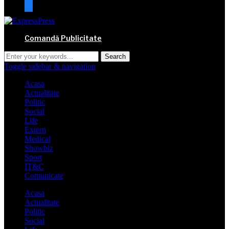
mail
Comandă Publicitate
Toggle sidebar & navigation
Acasa
Actualitate
Politic
Social
Life
Extern
Medical
Showbiz
Sport
IT&C
Comunicate
Acasa
Actualitate
Politic
Social