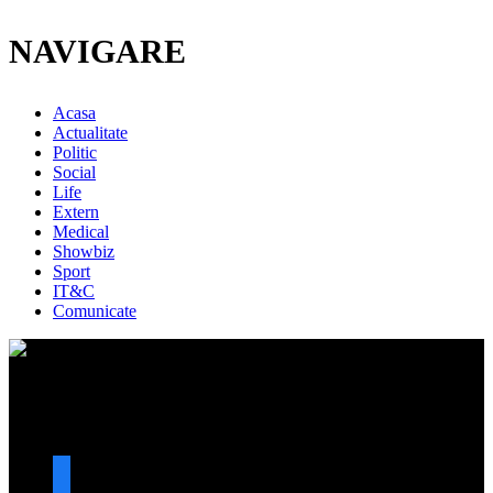
NAVIGARE
Acasa
Actualitate
Politic
Social
Life
Extern
Medical
Showbiz
Sport
IT&C
Comunicate
URMARESTE-NE
facebook