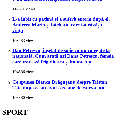
114641 views
L-a iubit cu patimă și a suferit enorm după el.
Andreea Marin și bărbatul care i-a răvășit
viața
108433 views
Dan Petrescu, înșelat de soție cu un coleg de la
națională. Cum arată azi Dana Petrescu, femeia
care tratează frigiditatea și impotența
104686 views
Ce spunea Bianca Drăgușanu despre Tristan
Tate după ce au avut o relație de câteva luni
103880 views
SPORT