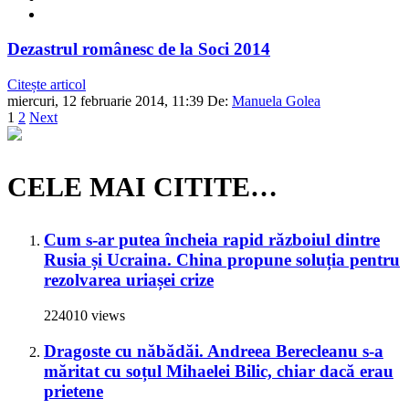
Dezastrul românesc de la Soci 2014
Citește articol
miercuri, 12 februarie 2014, 11:39
De:
Manuela Golea
1
2
Next
CELE MAI CITITE…
Cum s-ar putea încheia rapid războiul dintre
Rusia și Ucraina. China propune soluția pentru
rezolvarea uriașei crize
224010 views
Dragoste cu năbădăi. Andreea Berecleanu s-a
măritat cu soțul Mihaelei Bilic, chiar dacă erau
prietene