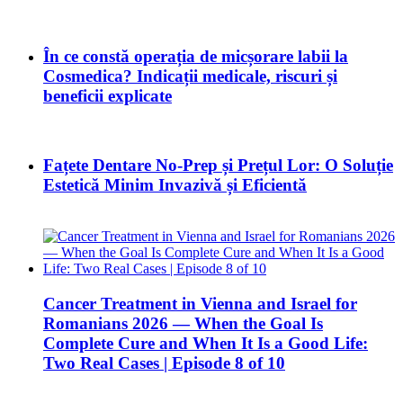
În ce constă operația de micșorare labii la
Cosmedica? Indicații medicale, riscuri și
beneficii explicate
Fațete Dentare No-Prep și Prețul Lor: O Soluție
Estetică Minim Invazivă și Eficientă
Cancer Treatment in Vienna and Israel for
Romanians 2026 — When the Goal Is
Complete Cure and When It Is a Good Life:
Two Real Cases | Episode 8 of 10