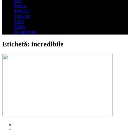
Life
Extern
Medical
Showbiz
Sport
IT&C
Comunicate
Etichetă:
incredibile