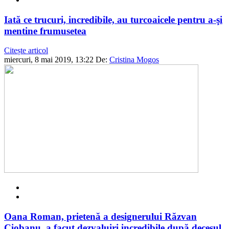
Iată ce trucuri, incredibile, au turcoaicele pentru a-şi
mentine frumusetea
Citește articol
miercuri, 8 mai 2019, 13:22
De:
Cristina Mogos
Oana Roman, prietenă a designerului Răzvan
Ciobanu, a facut dezvaluiri incredibile după decesul