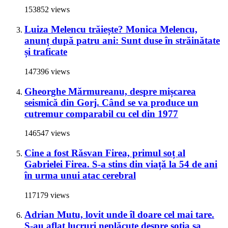
153852 views
Luiza Melencu trăiește? Monica Melencu,
anunț după patru ani: Sunt duse în străinătate
și traficate
147396 views
Gheorghe Mărmureanu, despre mișcarea
seismică din Gorj. Când se va produce un
cutremur comparabil cu cel din 1977
146547 views
Cine a fost Răsvan Firea, primul soț al
Gabrielei Firea. S-a stins din viață la 54 de ani
în urma unui atac cerebral
117179 views
Adrian Mutu, lovit unde îl doare cel mai tare.
S-au aflat lucruri neplăcute despre soția sa