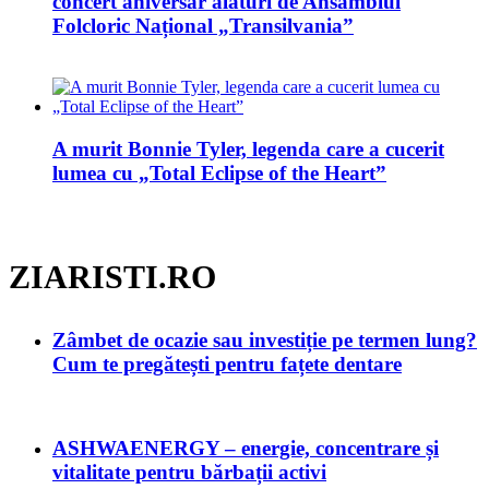
concert aniversar alături de Ansamblul
Folcloric Național „Transilvania”
A murit Bonnie Tyler, legenda care a cucerit
lumea cu „Total Eclipse of the Heart”
ZIARISTI.RO
Zâmbet de ocazie sau investiție pe termen lung?
Cum te pregătești pentru fațete dentare
ASHWAENERGY – energie, concentrare și
vitalitate pentru bărbații activi