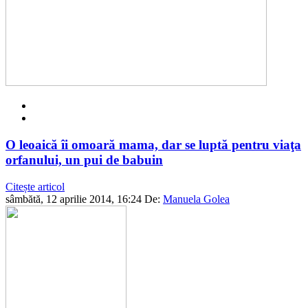
O leoaică îi omoară mama, dar se luptă pentru viaţa
orfanului, un pui de babuin
Citește articol
sâmbătă, 12 aprilie 2014, 16:24
De:
Manuela Golea