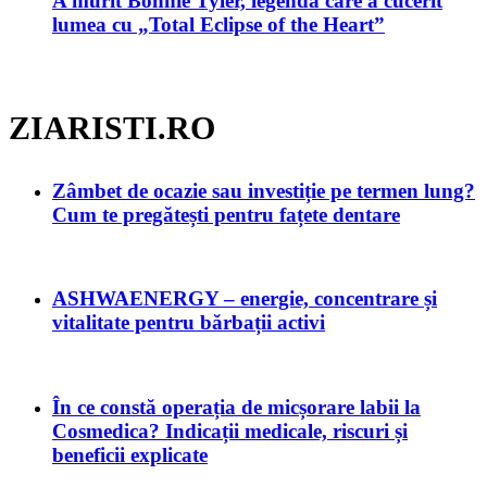
A murit Bonnie Tyler, legenda care a cucerit
lumea cu „Total Eclipse of the Heart”
ZIARISTI.RO
Zâmbet de ocazie sau investiție pe termen lung?
Cum te pregătești pentru fațete dentare
ASHWAENERGY – energie, concentrare și
vitalitate pentru bărbații activi
În ce constă operația de micșorare labii la
Cosmedica? Indicații medicale, riscuri și
beneficii explicate