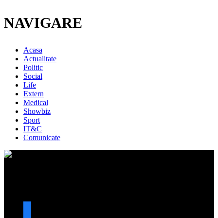
NAVIGARE
Acasa
Actualitate
Politic
Social
Life
Extern
Medical
Showbiz
Sport
IT&C
Comunicate
URMARESTE-NE
facebook