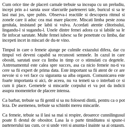
Cum orice tine de placeri carnale trebuie sa inceapa cu un preludiu,
incepi prin a-i saruta usor sfarcurile partenerei tale, buricul si sa te
lasi mai jos, spre pubis. Observa-i reactiile si descopera ritmul si
zonele care ii aduc cea mai mare placere. Miscati limba peste zona
genitala, insistand pe labii si vulva. Acordati atentie clitorisului,
lingandu-l si sugandu-l. Unele dintre femei adora ca si labiile sa le
fie infocat sarutate. Multe femei iubesc sa fie penetrate cu limba, dar
incepeti incet in miscari de du-te vino.
Timpul in care o femeie ajunge pe culmile extazului difera, dar cu
timpul vei deveni capabil sa recunosti semnele. In cazul in care
obositi, sarutati usor cu limba in timp ce o stimulati cu degetele.
Antrenamentul este calea spre succes, asa ca nicio femeie nu-ti va
cere sa fii expert de prima data. Este important sa fii atent de ce are
nevoie si o vei face cu siguranta sa aiba orgasm. Comunicarea este
foarte importanta si aici, de aceea, nu va temeti sa o intrebati ce si
cum ii place. Gemetele si miscarile corpului ei va pot da indicii
asupra momentelor de placere intensa.
Ca barbat, trebuie sa fii gentil si sa nu folosesti dintii, pentru ca o pot
leza. De asemenea, trebuie sa schimbi mereu miscarile.
Ca femeie, tebuie sa il lasi sa mai si respire, deoarece cunnilingusul
poate fi destul de obositor. Lasa la o parte timiditatea si spune-i
partenerului tau cum, ce si unde vrei si anunta-l inainte sa ai orgasm.