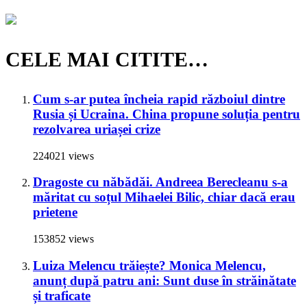
CELE MAI CITITE…
Cum s-ar putea încheia rapid războiul dintre
Rusia și Ucraina. China propune soluția pentru
rezolvarea uriașei crize
224021 views
Dragoste cu năbădăi. Andreea Berecleanu s-a
măritat cu soțul Mihaelei Bilic, chiar dacă erau
prietene
153852 views
Luiza Melencu trăiește? Monica Melencu,
anunț după patru ani: Sunt duse în străinătate
și traficate