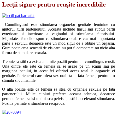
Lecţii sigure pentru reuşite incredibile
Cunnilingusul este stimularea organelor genitale feminine cu
ajutorul gurii partenerului. Aceasta include linsul sau suptul partii
exterioare si interioare a vaginului si stimularea clitorisului.
Majoriatea femeilor spun ca stimularea orala e cea mai importanta
parte a sexului, deoarece este un mod sigur de a obtine un orgasm.
Gura poate crea senzatii de vis care nu pot fi comparate nu nicio alta
forma de stimulare sexuala.
Trebuie sa stiti ca exista anumite pozitii pentru un cunnilingus reusit.
Una dintre ele este ca femeia sa se aseze pe un scaun sau pe
marginea patului, in acest fel oferind acces total la organele ei
genitale. Partenerul care ofera sex oral sta in fata femeii, pentru a o
stimula si cu mainile.
O alta pozitie este ca femeia sa stea cu organele sexuale pe fata
partenerului. Multe cupluri preferea aceasta tehnica, deoarece
permite femeii sa isi unduiasca pelvisul, astfel accelerand stimularea.
Pozitia permite si stimularea reciproca.