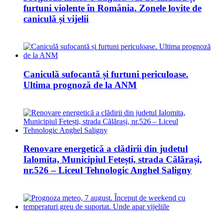
furtuni violente în România. Zonele lovite de
caniculă și vijelii
Caniculă sufocantă și furtuni periculoase.
Ultima prognoză de la ANM
Renovare energetică a clădirii din judetul
Ialomita, Municipiul Fetești, strada Călărași,
nr.526 – Liceul Tehnologic Anghel Saligny