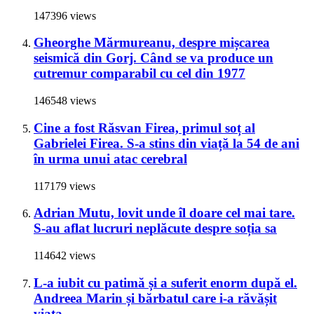
147396 views
Gheorghe Mărmureanu, despre mișcarea
seismică din Gorj. Când se va produce un
cutremur comparabil cu cel din 1977
146548 views
Cine a fost Răsvan Firea, primul soț al
Gabrielei Firea. S-a stins din viață la 54 de ani
în urma unui atac cerebral
117179 views
Adrian Mutu, lovit unde îl doare cel mai tare.
S-au aflat lucruri neplăcute despre soția sa
114642 views
L-a iubit cu patimă și a suferit enorm după el.
Andreea Marin și bărbatul care i-a răvășit
viața