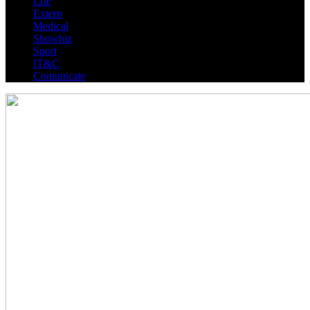
Life
Extern
Medical
Showbiz
Sport
IT&C
Comunicate