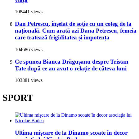
108441 views
Dan Petrescu, înșelat de soție cu un coleg de la
națională. Cum arată azi Dana Petrescu, femeia
care tratează frigiditatea și impotența
104686 views
Ce spunea Bianca Drăgușanu despre Tristan
Tate după ce au avut o relație de câteva luni
103881 views
SPORT
Ultima mișcare de la Dinamo scoate în decor