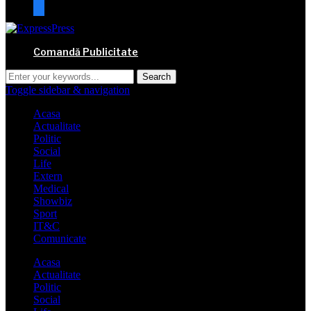
mail
Comandă Publicitate
Toggle sidebar & navigation
Acasa
Actualitate
Politic
Social
Life
Extern
Medical
Showbiz
Sport
IT&C
Comunicate
Acasa
Actualitate
Politic
Social