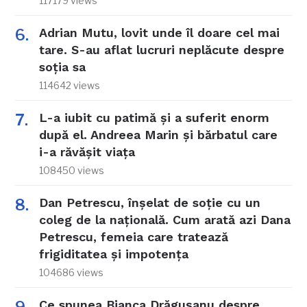
117179 views
Adrian Mutu, lovit unde îl doare cel mai
tare. S-au aflat lucruri neplăcute despre
soția sa
114642 views
L-a iubit cu patimă și a suferit enorm
după el. Andreea Marin și bărbatul care
i-a răvășit viața
108450 views
Dan Petrescu, înșelat de soție cu un
coleg de la națională. Cum arată azi Dana
Petrescu, femeia care tratează
frigiditatea și impotența
104686 views
Ce spunea Bianca Drăgușanu despre