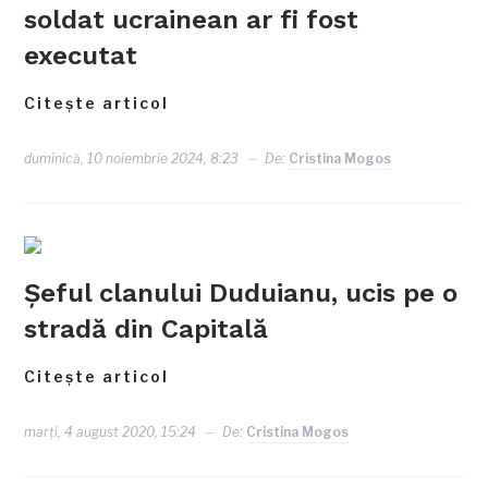
soldat ucrainean ar fi fost
executat
Citește articol
duminică, 10 noiembrie 2024, 8:23
De:
Cristina Mogos
Șeful clanului Duduianu, ucis pe o
stradă din Capitală
Citește articol
marți, 4 august 2020, 15:24
De:
Cristina Mogos