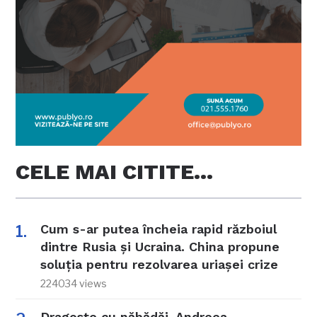
CELE MAI CITITE…
Cum s-ar putea încheia rapid războiul
dintre Rusia și Ucraina. China propune
soluția pentru rezolvarea uriașei crize
224034 views
Dragoste cu năbădăi. Andreea