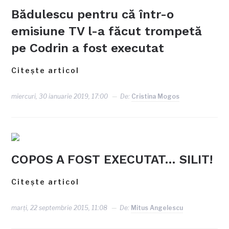
Bădulescu pentru că într-o
emisiune TV l-a făcut trompetă
pe Codrin a fost executat
Citește articol
miercuri, 30 ianuarie 2019, 17:00
De:
Cristina Mogos
COPOS A FOST EXECUTAT… SILIT!
Citește articol
marți, 22 septembrie 2015, 11:08
De:
Mitus Angelescu