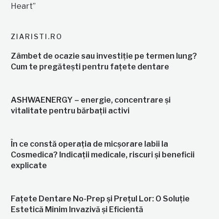
ZIARISTI.RO
Zâmbet de ocazie sau investiție pe termen lung?
Cum te pregătești pentru fațete dentare
ASHWAENERGY – energie, concentrare și
vitalitate pentru bărbații activi
În ce constă operația de micșorare labii la
Cosmedica? Indicații medicale, riscuri și beneficii
explicate
Fațete Dentare No-Prep și Prețul Lor: O Soluție
Estetică Minim Invazivă și Eficientă