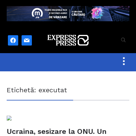
facebook
mail
Togg
sideb
&
navig
Etichetă:
executat
Ucraina, sesizare la ONU. Un