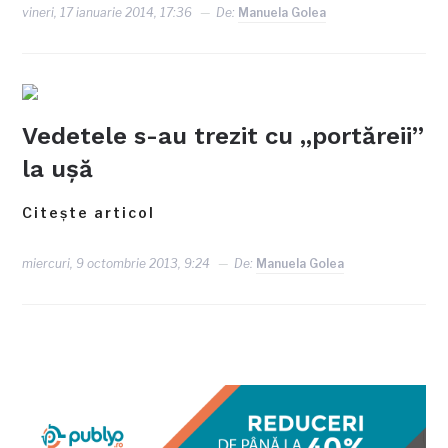
vineri, 17 ianuarie 2014, 17:36
De:
Manuela Golea
Vedetele s-au trezit cu „portăreii”
la uşă
Citește articol
miercuri, 9 octombrie 2013, 9:24
De:
Manuela Golea