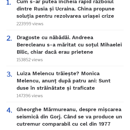
Cum s-ar putea încheia rapid războiul
dintre Rusia și Ucraina. China propune
soluția pentru rezolvarea uriașei crize
223999 views
Dragoste cu năbădăi. Andreea
Berecleanu s-a măritat cu soțul Mihaelei
Bilic, chiar dacă erau prietene
153852 views
Luiza Melencu trăiește? Monica
Melencu, anunț după patru ani: Sunt
duse în străinătate și traficate
147396 views
Gheorghe Mărmureanu, despre mișcarea
seismică din Gorj. Când se va produce un
cutremur comparabil cu cel din 1977