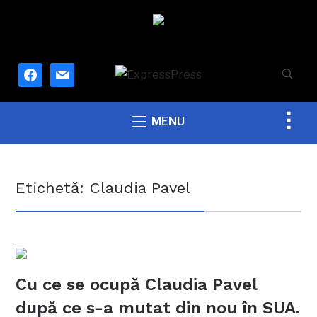
facebook
mail
Togg
MENU
sideb
&
navig
Etichetă:
Claudia Pavel
Cu ce se ocupă Claudia Pavel
după ce s-a mutat din nou în SUA.