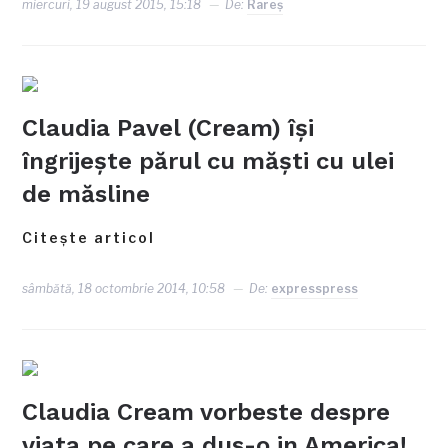
miercuri, 19 august 2015, 15:18
De:
Rareş
Claudia Pavel (Cream) îşi
îngrijeşte părul cu măşti cu ulei
de măsline
Citește articol
sâmbătă, 18 octombrie 2014, 10:58
De:
expresspress
Claudia Cream vorbeste despre
viata pe care a dus-o in America!