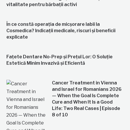
vitalitate pentru bărbații activi
În ce constă operația de micșorare labii la
Cosmedica? Indicații medicale, riscuri și beneficii
explicate
Fațete Dentare No-Prep și Prețul Lor: O Soluție
Estetică Minim Invazivă și Eficientă
Cancer Treatment in Vienna
and Israel for Romanians 2026
— When the Goal Is Complete
Cure and When It Is a Good
Life: Two Real Cases | Episode
8 of 10