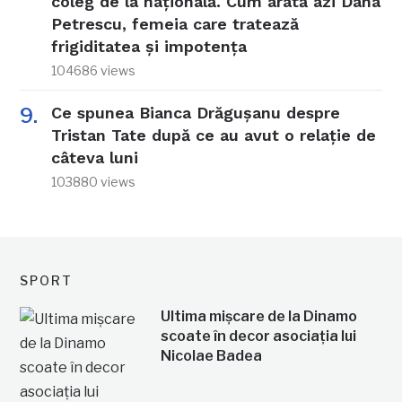
coleg de la națională. Cum arată azi Dana
Petrescu, femeia care tratează
frigiditatea și impotența
104686 views
Ce spunea Bianca Drăgușanu despre
Tristan Tate după ce au avut o relație de
câteva luni
103880 views
SPORT
Ultima mișcare de la Dinamo
scoate în decor asociația lui
Nicolae Badea