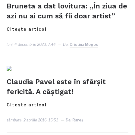
Bruneta a dat lovitura: „În ziua de
azi nu ai cum să fii doar artist”
Citește articol
luni, 4 decembrie 2023, 7:44
De:
Cristina Mogos
Claudia Pavel este în sfârșit
fericită. A câștigat!
Citește articol
sâmbătă, 2 aprilie 2016, 15:53
De:
Rareş