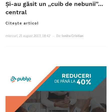
Şi-au găsit un „cuib de nebunii”…
central
Citește articol
miercuri, 21 august 2013, 18:42
De:
Ionita Cristian