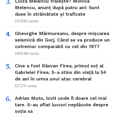
Luiza Melencu trăiește? Monica
Melencu, anunț după patru ani: Sunt
duse în străinătate și traficate
147396 views
Gheorghe Mărmureanu, despre mișcarea
seismică din Gorj. Când se va produce un
cutremur comparabil cu cel din 1977
146548 views
Cine a fost Răsvan Firea, primul soț al
Gabrielei Firea. S-a stins din viață la 54
de ani în urma unui atac cerebral
117179 views
Adrian Mutu, lovit unde îl doare cel mai
tare. S-au aflat lucruri neplăcute despre
soția sa