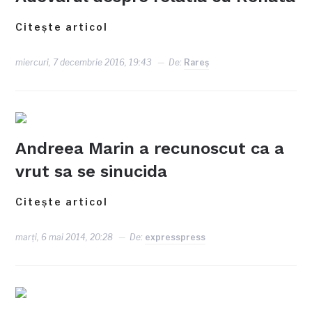
Citește articol
miercuri, 7 decembrie 2016, 19:43
De:
Rareş
Andreea Marin a recunoscut ca a
vrut sa se sinucida
Citește articol
marți, 6 mai 2014, 20:28
De:
expresspress