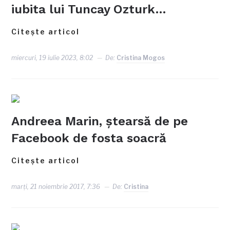
iubita lui Tuncay Ozturk…
Citește articol
miercuri, 19 iulie 2023, 8:02
De:
Cristina Mogos
Andreea Marin, ştearsă de pe
Facebook de fosta soacră
Citește articol
marți, 21 noiembrie 2017, 7:36
De:
Cristina