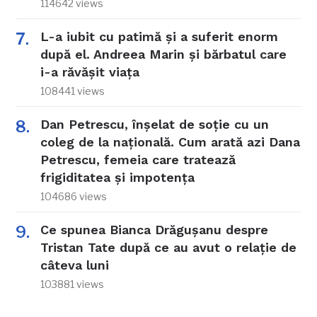
114642 views
L-a iubit cu patimă și a suferit enorm
după el. Andreea Marin și bărbatul care
i-a răvășit viața
108441 views
Dan Petrescu, înșelat de soție cu un
coleg de la națională. Cum arată azi Dana
Petrescu, femeia care tratează
frigiditatea și impotența
104686 views
Ce spunea Bianca Drăgușanu despre
Tristan Tate după ce au avut o relație de
câteva luni
103881 views