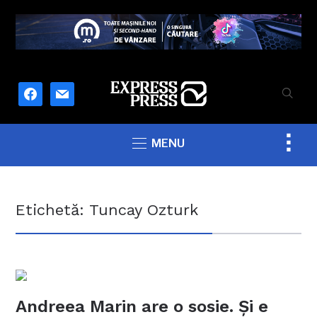
facebook
mail
Togg
MENU
sideb
&
navig
Etichetă:
Tuncay Ozturk
Andreea Marin are o sosie. Și e