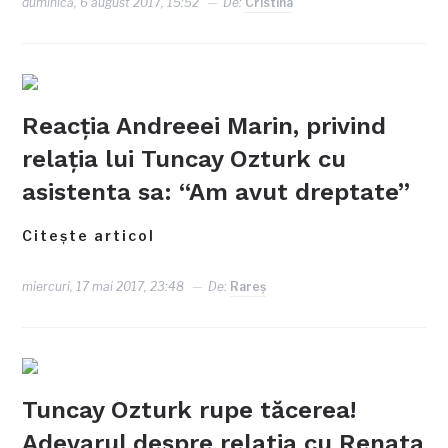
duminică, 6 august 2017, 15:52
De:
Cristina
Reacția Andreeei Marin, privind
relaţia lui Tuncay Ozturk cu
asistenta sa: “Am avut dreptate”
Citește articol
miercuri, 17 mai 2017, 23:48
De:
Rareş
Tuncay Ozturk rupe tăcerea!
Adevarul despre relatia cu Renata