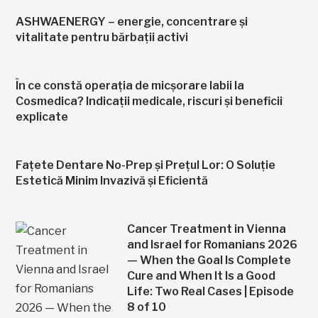
ASHWAENERGY – energie, concentrare și
vitalitate pentru bărbații activi
În ce constă operația de micșorare labii la
Cosmedica? Indicații medicale, riscuri și beneficii
explicate
Fațete Dentare No-Prep și Prețul Lor: O Soluție
Estetică Minim Invazivă și Eficientă
Cancer Treatment in Vienna
and Israel for Romanians 2026
— When the Goal Is Complete
Cure and When It Is a Good
Life: Two Real Cases | Episode
8 of 10