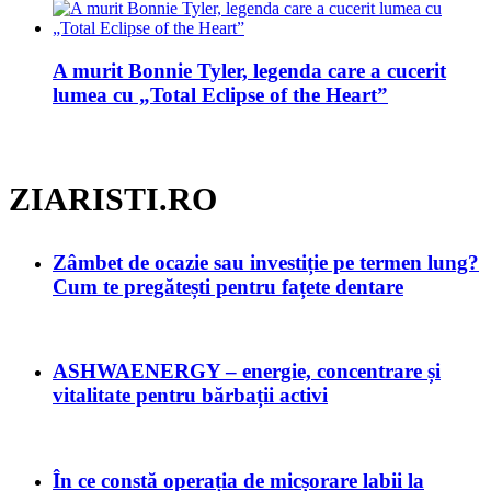
A murit Bonnie Tyler, legenda care a cucerit
lumea cu „Total Eclipse of the Heart”
ZIARISTI.RO
Zâmbet de ocazie sau investiție pe termen lung?
Cum te pregătești pentru fațete dentare
ASHWAENERGY – energie, concentrare și
vitalitate pentru bărbații activi
În ce constă operația de micșorare labii la