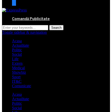
mail
Comandă Publicitate
Toggle sidebar & navigation
Acasa
Actualitate
Politic
Social
Life
Extern
Medical
Showbiz
Sport
IT&C
Comunicate
Acasa
Actualitate
Politic
Social