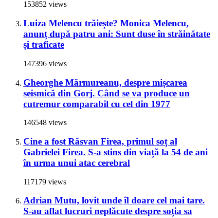
153852 views
Luiza Melencu trăiește? Monica Melencu,
anunț după patru ani: Sunt duse în străinătate
și traficate
147396 views
Gheorghe Mărmureanu, despre mișcarea
seismică din Gorj. Când se va produce un
cutremur comparabil cu cel din 1977
146548 views
Cine a fost Răsvan Firea, primul soț al
Gabrielei Firea. S-a stins din viață la 54 de ani
în urma unui atac cerebral
117179 views
Adrian Mutu, lovit unde îl doare cel mai tare.
S-au aflat lucruri neplăcute despre soția sa