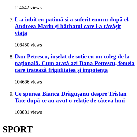
114642 views
L-a iubit cu patimă și a suferit enorm după el.
Andreea Marin și bărbatul care i-a răvășit
viața
108450 views
Dan Petrescu, înșelat de soție cu un coleg de la
națională. Cum arată azi Dana Petrescu, femeia
care tratează frigiditatea și impotența
104686 views
Ce spunea Bianca Drăgușanu despre Tristan
Tate după ce au avut o relație de câteva luni
103881 views
SPORT