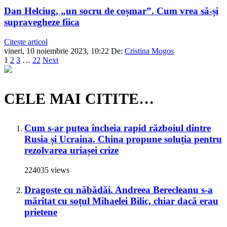
Dan Helciug, „un socru de coșmar”. Cum vrea să-și
supravegheze fiica
Citește articol
vineri, 10 noiembrie 2023, 10:22
De:
Cristina Mogos
1
2
3
…
22
Next
CELE MAI CITITE…
Cum s-ar putea încheia rapid războiul dintre
Rusia și Ucraina. China propune soluția pentru
rezolvarea uriașei crize
224035 views
Dragoste cu năbădăi. Andreea Berecleanu s-a
măritat cu soțul Mihaelei Bilic, chiar dacă erau
prietene