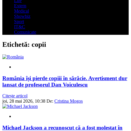
Life
Extern
Medical
Showbiz
Sport
IT&C
Comunicate
Etichetă:
copii
România își pierde copiii în sărăcie. Avertisment dur
lansat de profesorul Dan Voiculescu
Citește articol
joi, 28 mai 2026, 10:38
De:
Cristina Mogos
Michael Jackson a recunoscut că a fost molestat în