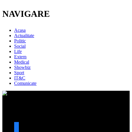
NAVIGARE
Acasa
Actualitate
Politic
Social
Life
Extern
Medical
Showbiz
Sport
IT&C
Comunicate
URMARESTE-NE
facebook