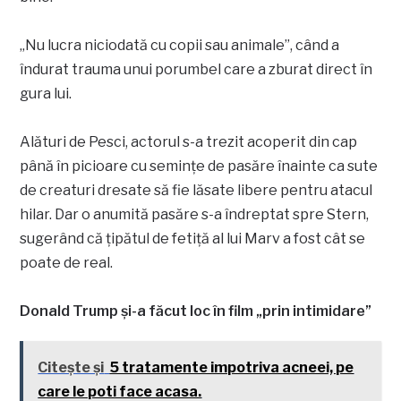
„Nu lucra niciodată cu copii sau animale”, când a
îndurat trauma unui porumbel care a zburat direct în
gura lui.
Alături de Pesci, actorul s-a trezit acoperit din cap
până în picioare cu semințe de pasăre înainte ca sute
de creaturi dresate să fie lăsate libere pentru atacul
hilar. Dar o anumită pasăre s-a îndreptat spre Stern,
sugerând că țipătul de fetiță al lui Marv a fost cât se
poate de real.
Donald Trump și-a făcut loc în film „prin intimidare”
Citește și
5 tratamente impotriva acneei, pe
care le poti face acasa.