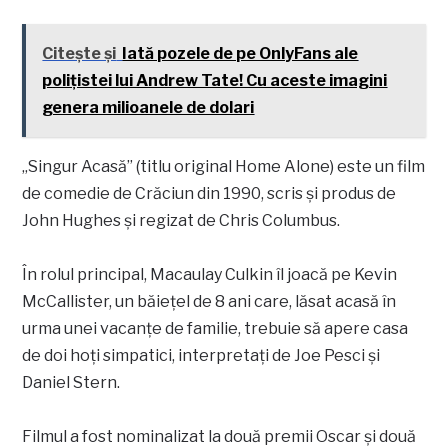
Citește și
Iată pozele de pe OnlyFans ale
polițistei lui Andrew Tate! Cu aceste imagini
genera milioanele de dolari
„Singur Acasă” (titlu original Home Alone) este un film
de comedie de Crăciun din 1990, scris și produs de
John Hughes și regizat de Chris Columbus.
În rolul principal, Macaulay Culkin îl joacă pe Kevin
McCallister, un băiețel de 8 ani care, lăsat acasă în
urma unei vacanțe de familie, trebuie să apere casa
de doi hoți simpatici, interpretați de Joe Pesci și
Daniel Stern.
Filmul a fost nominalizat la două premii Oscar și două