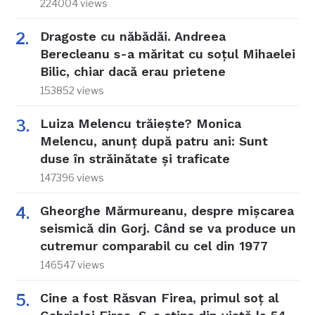
224004 views
Dragoste cu năbădăi. Andreea
Berecleanu s-a măritat cu soțul Mihaelei
Bilic, chiar dacă erau prietene
153852 views
Luiza Melencu trăiește? Monica
Melencu, anunț după patru ani: Sunt
duse în străinătate și traficate
147396 views
Gheorghe Mărmureanu, despre mișcarea
seismică din Gorj. Când se va produce un
cutremur comparabil cu cel din 1977
146547 views
Cine a fost Răsvan Firea, primul soț al