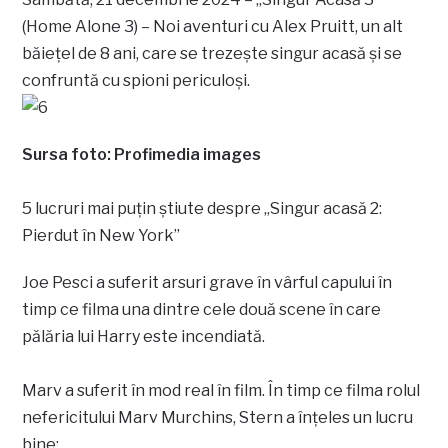
(Home Alone 3) – Noi aventuri cu Alex Pruitt, un alt
băiețel de 8 ani, care se trezește singur acasă și se
confruntă cu spioni periculoși.
Sursa foto: Profimedia images
5 lucruri mai puțin știute despre „Singur acasă 2:
Pierdut în New York”
Joe Pesci a suferit arsuri grave în vârful capului în
timp ce filma una dintre cele două scene în care
pălăria lui Harry este incendiată.
Marv a suferit în mod real în film. În timp ce filma rolul
nefericitului Marv Murchins, Stern a înțeles un lucru
bine: