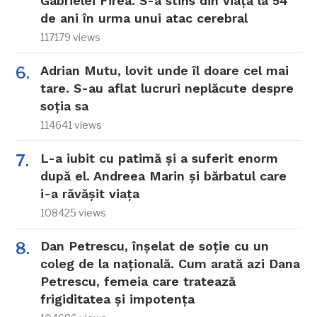
Gabrielei Firea. S-a stins din viață la 54
de ani în urma unui atac cerebral
117179 views
Adrian Mutu, lovit unde îl doare cel mai
tare. S-au aflat lucruri neplăcute despre
soția sa
114641 views
L-a iubit cu patimă și a suferit enorm
după el. Andreea Marin și bărbatul care
i-a răvășit viața
108425 views
Dan Petrescu, înșelat de soție cu un
coleg de la națională. Cum arată azi Dana
Petrescu, femeia care tratează
frigiditatea și impotența