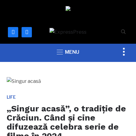
facebook
mail
Togg
MENU
sideb
&
navig
LIFE
„Singur acasă”, o tradiție de
Crăciun. Când și cine
difuzează celebra serie de
filme în 2024