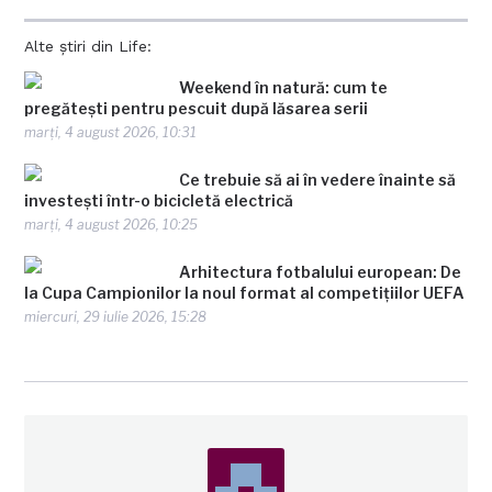
Alte știri din Life:
Weekend în natură: cum te
pregătești pentru pescuit după lăsarea serii
marți, 4 august 2026, 10:31
Ce trebuie să ai în vedere înainte să
investești într-o bicicletă electrică
marți, 4 august 2026, 10:25
Arhitectura fotbalului european: De
la Cupa Campionilor la noul format al competițiilor UEFA
miercuri, 29 iulie 2026, 15:28