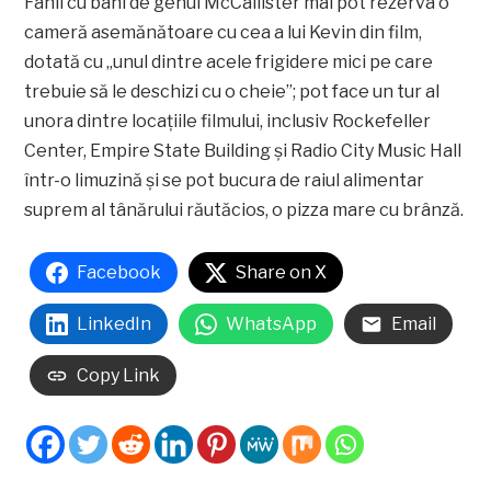
Fanii cu bani de genul McCallister mai pot rezerva o
cameră asemănătoare cu cea a lui Kevin din film,
dotată cu „unul dintre acele frigidere mici pe care
trebuie să le deschizi cu o cheie”; pot face un tur al
unora dintre locațiile filmului, inclusiv Rockefeller
Center, Empire State Building și Radio City Music Hall
într-o limuzină și se pot bucura de raiul alimentar
suprem al tânărului răutăcios, o pizza mare cu brânză.
Facebook
Share on X
LinkedIn
WhatsApp
Email
Copy Link