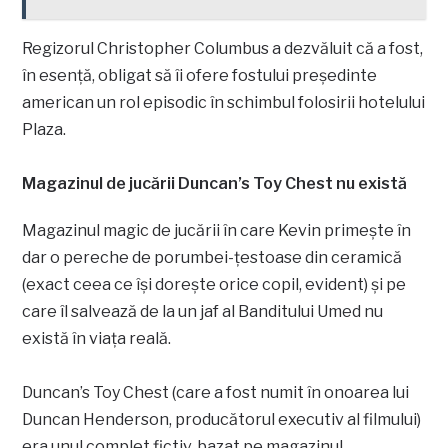
Regizorul Christopher Columbus a dezvăluit că a fost,
în esență, obligat să îi ofere fostului președinte
american un rol episodic în schimbul folosirii hotelului
Plaza.
Magazinul de jucării Duncan’s Toy Chest nu există
Magazinul magic de jucării în care Kevin primește în
dar o pereche de porumbei-țestoase din ceramică
(exact ceea ce își dorește orice copil, evident) și pe
care îl salvează de la un jaf al Banditului Umed nu
există în viața reală.
Duncan’s Toy Chest (care a fost numit în onoarea lui
Duncan Henderson, producătorul executiv al filmului)
era unul complet fictiv, bazat pe magazinul