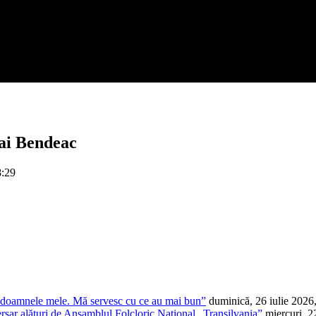
hai Bendeac
8:29
t doamnele mele. Mă servesc cu ce au mai bun”
duminică, 26 iulie 2026
ersar alături de Ansamblul Folcloric Național „Transilvania”
miercuri, 2