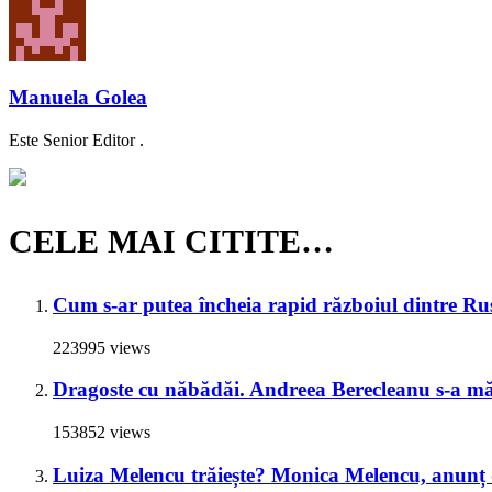
Manuela Golea
Este Senior Editor .
CELE MAI CITITE…
Cum s-ar putea încheia rapid războiul dintre Rus
223995 views
Dragoste cu năbădăi. Andreea Berecleanu s-a mări
153852 views
Luiza Melencu trăiește? Monica Melencu, anunț du