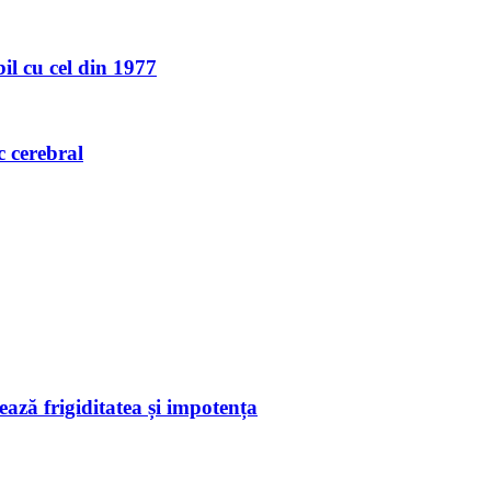
l cu cel din 1977
c cerebral
ează frigiditatea și impotența