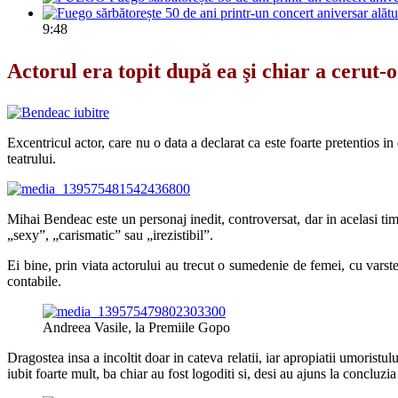
9:48
Actorul era topit după ea şi chiar a cerut-o
Excentricul actor, care nu o data a declarat ca este foarte pretentios i
teatrului.
Mihai Bendeac este un personaj inedit, controversat, dar in acelasi timp
„sexy”, „carismatic” sau „irezistibil”.
Ei bine, prin viata actorului au trecut o sumedenie de femei, cu varste,
contabile.
Andreea Vasile, la Premiile Gopo
Dragostea insa a incoltit doar in cateva relatii, iar apropiatii umoristul
iubit foarte mult, ba chiar au fost logoditi si, desi au ajuns la concluzia