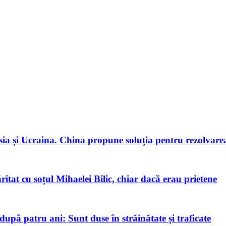
ia și Ucraina. China propune soluția pentru rezolvarea 
tat cu soțul Mihaelei Bilic, chiar dacă erau prietene
pă patru ani: Sunt duse în străinătate și traficate