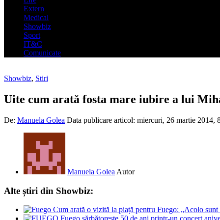
Extern
Medical
Showbiz
Sport
IT&C
Comunicate
Showbiz
,
Stiri
Uite cum arată fosta mare iubire a lui Mi
De:
Manuela Golea
Data publicare articol:
miercuri, 26 martie 2014, 
Manuela Golea
Autor
Alte știri din Showbiz:
Cum arată o vizită la piață pentru Fuego: „Acolo sun
Fuego sărbătorește 50 de ani printr-un concert aniv