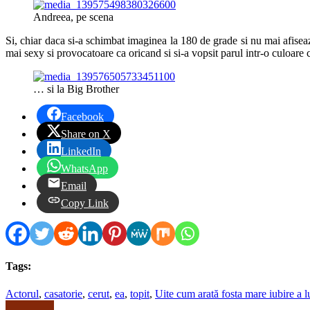
Andreea, pe scena
Si, chiar daca si-a schimbat imaginea la 180 de grade si nu mai afiseaz
mai sexy si provocatoare ca oricand si si-a vopsit parul intr-o culoare c
… si la Big Brother
Facebook
Share on X
LinkedIn
WhatsApp
Email
Copy Link
Tags:
Actorul
,
casatorie
,
cerut
,
ea
,
topit
,
Uite cum arată fosta mare iubire a 