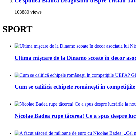
Ce spunea Bianca Drăgușanu despre Tristan Tate 
103880 views
SPORT
Ultima mișcare de la Dinamo scoate în decor asoc
Cum se califică echipele românești în competiți
Nicolae Badea rupe tăcerea! Ce a spus despre luc