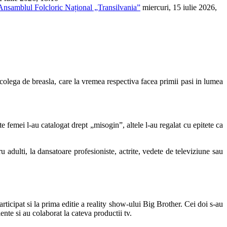
 Ansamblul Folcloric Național „Transilvania”
miercuri, 15 iulie 2026,
a colega de breasla, care la vremea respectiva facea primii pasi in lumea
e femei l-au catalogat drept „misogin”, altele l-au regalat cu epitete ca
u adulti, la dansatoare profesioniste, actrite, vedete de televiziune sau
participat si la prima editie a reality show-ului Big Brother. Cei doi s-au
lente si au colaborat la cateva productii tv.