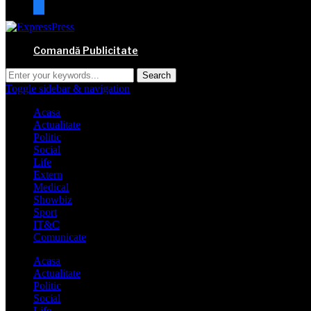
mail
Comandă Publicitate
Toggle sidebar & navigation
Acasa
Actualitate
Politic
Social
Life
Extern
Medical
Showbiz
Sport
IT&C
Comunicate
Acasa
Actualitate
Politic
Social
Life