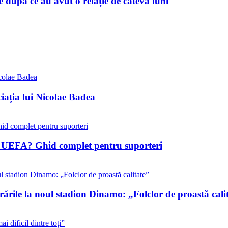
după ce au avut o relație de câteva luni
iația lui Nicolae Badea
ile UEFA? Ghid complet pentru suporteri
rările la noul stadion Dinamo: „Folclor de proastă cali