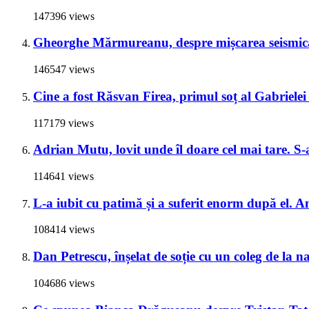
147396 views
Gheorghe Mărmureanu, despre mișcarea seismică
146547 views
Cine a fost Răsvan Firea, primul soț al Gabrielei 
117179 views
Adrian Mutu, lovit unde îl doare cel mai tare. S-a
114641 views
L-a iubit cu patimă și a suferit enorm după el. A
108414 views
Dan Petrescu, înșelat de soție cu un coleg de la 
104686 views