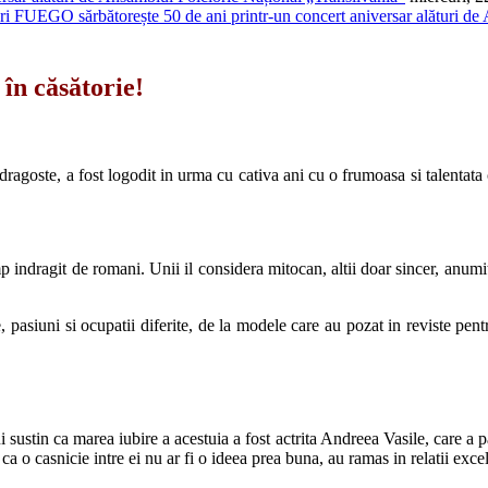
FUEGO sărbătorește 50 de ani printr-un concert aniversar alături de
 în căsătorie!
n dragoste, a fost logodit in urma cu cativa ani cu o frumoasa si talentat
 indragit de romani. Unii il considera mitocan, altii doar sincer, anumit
 pasiuni si ocupatii diferite, de la modele care au pozat in reviste pentr
ui sustin ca marea iubire a acestuia a fost actrita Andreea Vasile, care a 
 ca o casnicie intre ei nu ar fi o ideea prea buna, au ramas in relatii exce