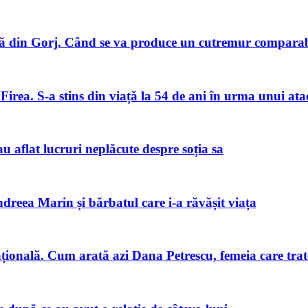
 din Gorj. Când se va produce un cutremur comparabi
Firea. S-a stins din viață la 54 de ani în urma unui ata
u aflat lucruri neplăcute despre soția sa
ndreea Marin și bărbatul care i-a răvășit viața
națională. Cum arată azi Dana Petrescu, femeia care trat