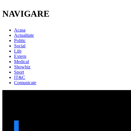
NAVIGARE
Acasa
Actualitate
Politic
Social
Life
Extern
Medical
Showbiz
Sport
IT&C
Comunicate
URMARESTE-NE
facebook