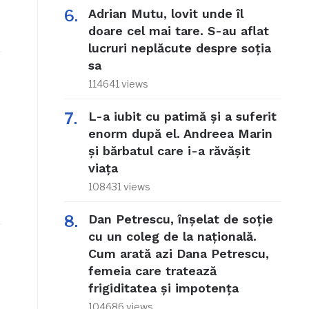
Adrian Mutu, lovit unde îl
doare cel mai tare. S-au aflat
lucruri neplăcute despre soția
sa
114641 views
L-a iubit cu patimă și a suferit
enorm după el. Andreea Marin
și bărbatul care i-a răvășit
viața
108431 views
Dan Petrescu, înșelat de soție
cu un coleg de la națională.
Cum arată azi Dana Petrescu,
femeia care tratează
frigiditatea și impotența
104686 views