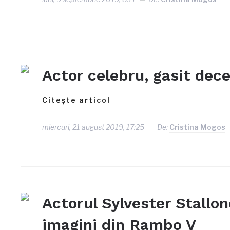
Actor celebru, gasit dece
Citește articol
miercuri, 21 august 2019, 17:25
De:
Cristina Mogos
Actorul Sylvester Stallon
imagini din Rambo V