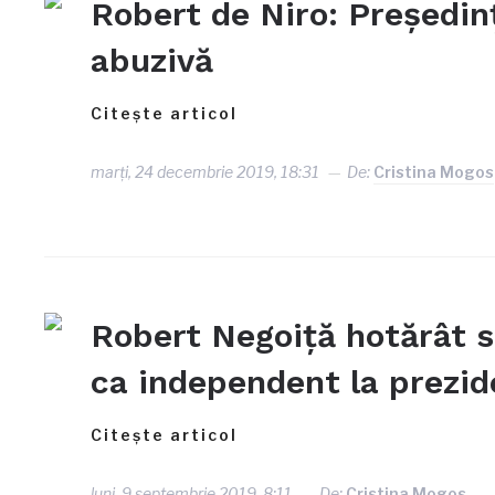
Robert de Niro: Președinț
abuzivă
Citește articol
marți, 24 decembrie 2019, 18:31
De:
Cristina Mogos
Robert Negoiţă hotărât s
ca independent la prezid
Citește articol
luni, 9 septembrie 2019, 8:11
De:
Cristina Mogos