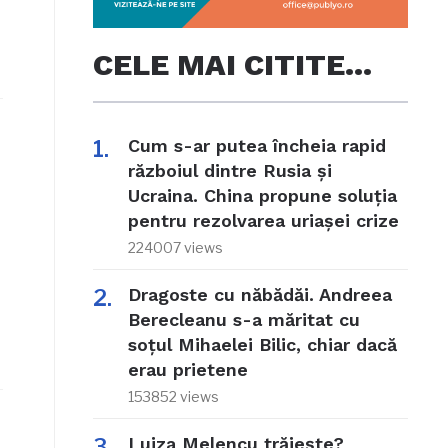
CELE MAI CITITE…
Cum s-ar putea încheia rapid
războiul dintre Rusia și
Ucraina. China propune soluția
pentru rezolvarea uriașei crize
224007 views
Dragoste cu năbădăi. Andreea
Berecleanu s-a măritat cu
soțul Mihaelei Bilic, chiar dacă
erau prietene
153852 views
Luiza Melencu trăiește?