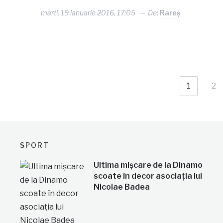
marți, 19 ianuarie 2016, 17:05
De:
Rareş
1
2
SPORT
Ultima mișcare de la Dinamo
scoate în decor asociația lui
Nicolae Badea