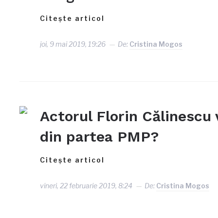
Citește articol
joi, 9 mai 2019, 19:26
De:
Cristina Mogos
Actorul Florin Călinescu
din partea PMP?
Citește articol
vineri, 22 februarie 2019, 8:24
De:
Cristina Mogos