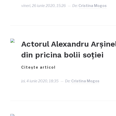
vineri, 26 iunie 2020, 15:26
De:
Cristina Mogos
Actorul Alexandru Arșine
din pricina bolii soției
Citește articol
joi, 4 iunie 2020, 18:35
De:
Cristina Mogos