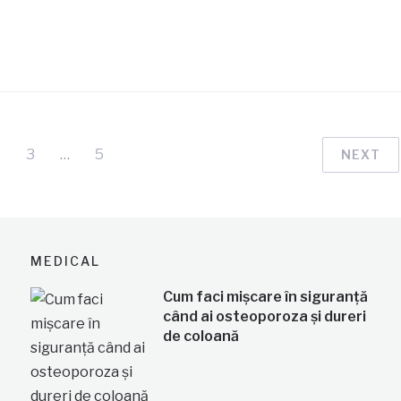
3
…
5
NEXT
MEDICAL
Cum faci mișcare în siguranță
când ai osteoporoza și dureri
de coloană