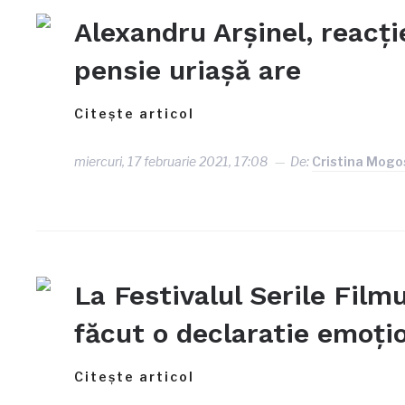
Alexandru Arșinel, reacți
pensie uriașă are
Citește articol
miercuri, 17 februarie 2021, 17:08
De:
Cristina Mogo
La Festivalul Serile Film
făcut o declaratie emoți
Citește articol