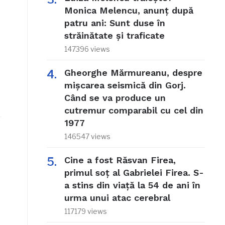
Monica Melencu, anunț după
patru ani: Sunt duse în
străinătate și traficate
147396 views
Gheorghe Mărmureanu, despre
mișcarea seismică din Gorj.
Când se va produce un
cutremur comparabil cu cel din
1977
146547 views
Cine a fost Răsvan Firea,
primul soț al Gabrielei Firea. S-
a stins din viață la 54 de ani în
urma unui atac cerebral
117179 views