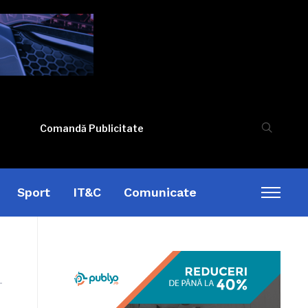
Comandă Publicitate
Sport
IT&C
Comunicate
Toggl
sideb
&
naviga