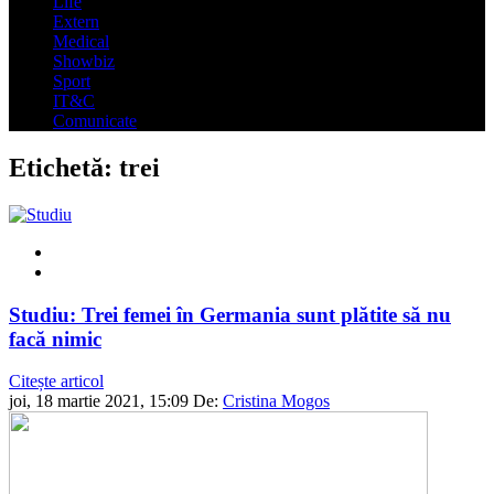
Life
Extern
Medical
Showbiz
Sport
IT&C
Comunicate
Etichetă:
trei
Studiu: Trei femei în Germania sunt plătite să nu
facă nimic
Citește articol
joi, 18 martie 2021, 15:09
De:
Cristina Mogos