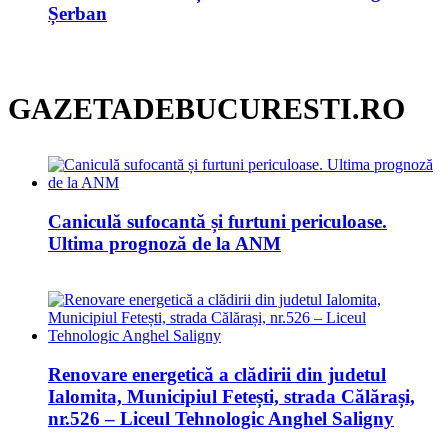
Șerban
GAZETADEBUCURESTI.RO
Caniculă sufocantă și furtuni periculoase.
Ultima prognoză de la ANM
Renovare energetică a clădirii din judetul
Ialomita, Municipiul Fetești, strada Călărași,
nr.526 – Liceul Tehnologic Anghel Saligny