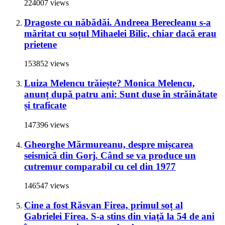
224007 views
Dragoste cu năbădăi. Andreea Berecleanu s-a
măritat cu soțul Mihaelei Bilic, chiar dacă erau
prietene
153852 views
Luiza Melencu trăiește? Monica Melencu,
anunț după patru ani: Sunt duse în străinătate
și traficate
147396 views
Gheorghe Mărmureanu, despre mișcarea
seismică din Gorj. Când se va produce un
cutremur comparabil cu cel din 1977
146547 views
Cine a fost Răsvan Firea, primul soț al
Gabrielei Firea. S-a stins din viață la 54 de ani