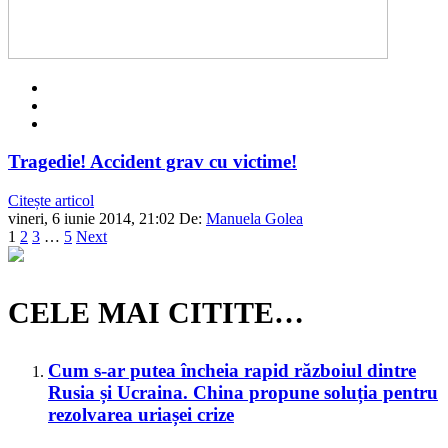
Tragedie! Accident grav cu victime!
Citește articol
vineri, 6 iunie 2014, 21:02
De:
Manuela Golea
1
2
3
…
5
Next
CELE MAI CITITE…
Cum s-ar putea încheia rapid războiul dintre
Rusia și Ucraina. China propune soluția pentru
rezolvarea uriașei crize