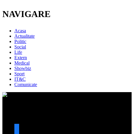
NAVIGARE
Acasa
Actualitate
Politic
Social
Life
Extern
Medical
Showbiz
Sport
IT&C
Comunicate
URMARESTE-NE
facebook