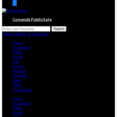
mail
Comandă Publicitate
Toggle sidebar & navigation
Acasa
Actualitate
Politic
Social
Life
Extern
Medical
Showbiz
Sport
IT&C
Comunicate
Acasa
Actualitate
Politic
Social