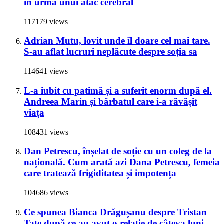
în urma unui atac cerebral
117179 views
Adrian Mutu, lovit unde îl doare cel mai tare.
S-au aflat lucruri neplăcute despre soția sa
114641 views
L-a iubit cu patimă și a suferit enorm după el.
Andreea Marin și bărbatul care i-a răvășit
viața
108431 views
Dan Petrescu, înșelat de soție cu un coleg de la
națională. Cum arată azi Dana Petrescu, femeia
care tratează frigiditatea și impotența
104686 views
Ce spunea Bianca Drăgușanu despre Tristan
Tate după ce au avut o relație de câteva luni