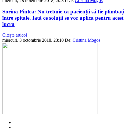
miercuri, 28 noiembrie 2018, 20:35
De:
Cristina Mogos
Sorina Pintea: Nu trebuie ca pacienții să fie plimbați
între spitale. Iată ce soluții se vor aplica pentru acest
lucru
Citește articol
miercuri, 3 octombrie 2018, 23:10
De:
Cristina Mogos