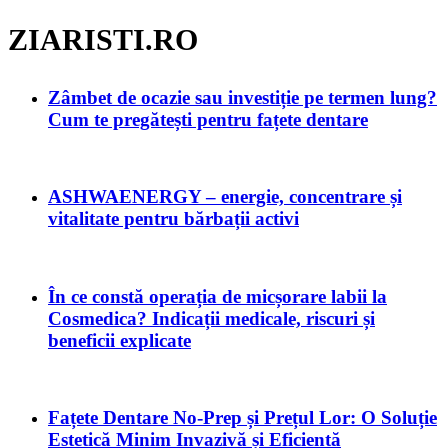
ZIARISTI.RO
Zâmbet de ocazie sau investiție pe termen lung?
Cum te pregătești pentru fațete dentare
ASHWAENERGY – energie, concentrare și
vitalitate pentru bărbații activi
În ce constă operația de micșorare labii la
Cosmedica? Indicații medicale, riscuri și
beneficii explicate
Fațete Dentare No-Prep și Prețul Lor: O Soluție
Estetică Minim Invazivă și Eficientă