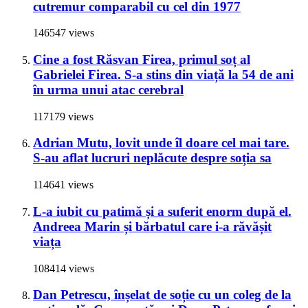
cutremur comparabil cu cel din 1977
146547 views
Cine a fost Răsvan Firea, primul soț al
Gabrielei Firea. S-a stins din viață la 54 de ani
în urma unui atac cerebral
117179 views
Adrian Mutu, lovit unde îl doare cel mai tare.
S-au aflat lucruri neplăcute despre soția sa
114641 views
L-a iubit cu patimă și a suferit enorm după el.
Andreea Marin și bărbatul care i-a răvășit
viața
108414 views
Dan Petrescu, înșelat de soție cu un coleg de la