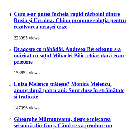
Cum s-ar putea încheia rapid războiul dintre
Rusia și Ucraina. China propune soluția pentru
rezolvarea uriașei crize
223995 views
Dragoste cu năbădăi. Andreea Berecleanu s-a
măritat cu soțul Mihaelei Bilic, chiar dacă erau
prietene
153852 views
Luiza Melencu trăiește? Monica Melencu,
anunț după patru ani: Sunt duse în străinătate
și traficate
147396 views
Gheorghe Mărmureanu, despre mișcarea
seismică din Gorj. Când se va produce un