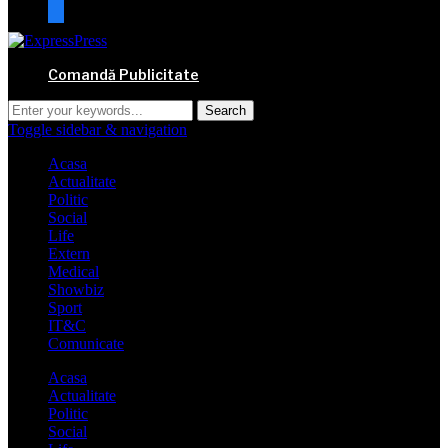
mail
Comandă Publicitate
Toggle sidebar & navigation
Acasa
Actualitate
Politic
Social
Life
Extern
Medical
Showbiz
Sport
IT&C
Comunicate
Acasa
Actualitate
Politic
Social