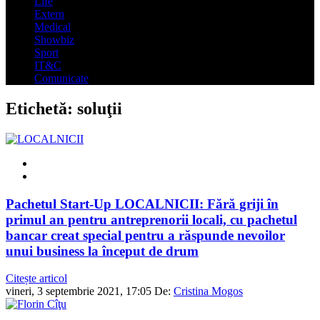
Life
Extern
Medical
Showbiz
Sport
IT&C
Comunicate
Etichetă:
soluţii
Pachetul Start-Up LOCALNICII: Fără griji în
primul an pentru antreprenorii locali, cu pachetul
bancar creat special pentru a răspunde nevoilor
unui business la început de drum
Citește articol
vineri, 3 septembrie 2021, 17:05
De:
Cristina Mogos