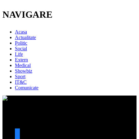
NAVIGARE
Acasa
Actualitate
Politic
Social
Life
Extern
Medical
Showbiz
Sport
IT&C
Comunicate
URMARESTE-NE
facebook