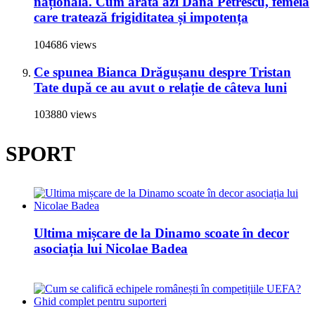
națională. Cum arată azi Dana Petrescu, femeia
care tratează frigiditatea și impotența
104686 views
Ce spunea Bianca Drăgușanu despre Tristan
Tate după ce au avut o relație de câteva luni
103880 views
SPORT
Ultima mișcare de la Dinamo scoate în decor
asociația lui Nicolae Badea