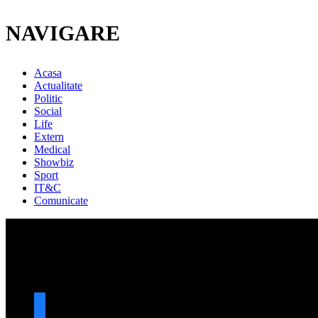
NAVIGARE
Acasa
Actualitate
Politic
Social
Life
Extern
Medical
Showbiz
Sport
IT&C
Comunicate
URMARESTE-NE
facebook