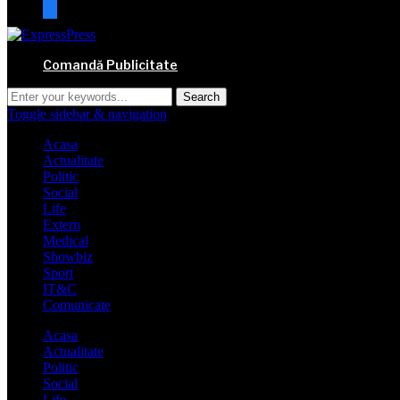
mail
Comandă Publicitate
Toggle sidebar & navigation
Acasa
Actualitate
Politic
Social
Life
Extern
Medical
Showbiz
Sport
IT&C
Comunicate
Acasa
Actualitate
Politic
Social
Life