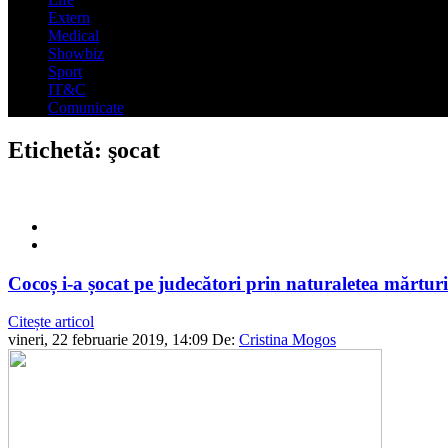
Extern
Medical
Showbiz
Sport
IT&C
Comunicate
Etichetă:
şocat
Cocoș i-a șocat pe judecători prin naturaletea mărturis
Citește articol
vineri, 22 februarie 2019, 14:09
De:
Cristina Mogos