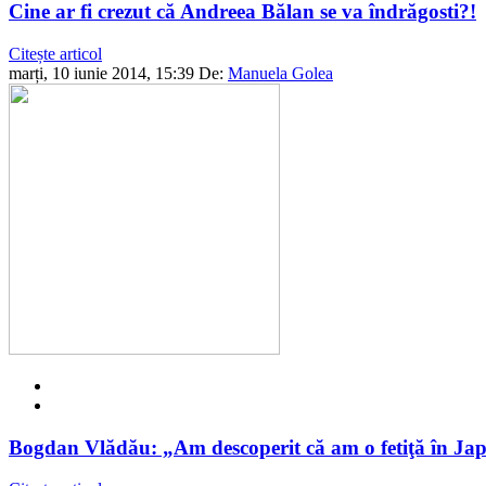
Cine ar fi crezut că Andreea Bălan se va îndrăgosti?!
Citește articol
marți, 10 iunie 2014, 15:39
De:
Manuela Golea
Bogdan Vlădău: „Am descoperit că am o fetiţă în Jap