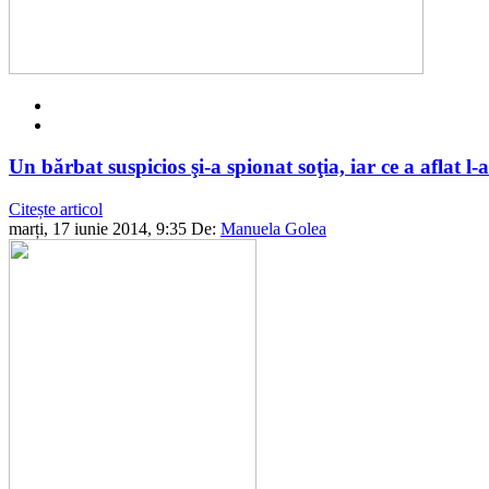
Un bărbat suspicios şi-a spionat soţia, iar ce a aflat l-
Citește articol
marți, 17 iunie 2014, 9:35
De:
Manuela Golea