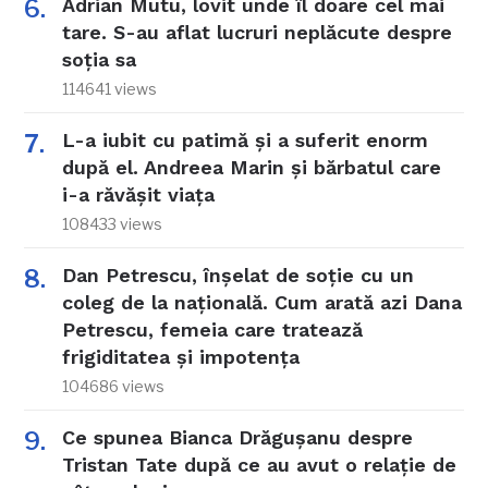
Adrian Mutu, lovit unde îl doare cel mai
tare. S-au aflat lucruri neplăcute despre
soția sa
114641 views
L-a iubit cu patimă și a suferit enorm
după el. Andreea Marin și bărbatul care
i-a răvășit viața
108433 views
Dan Petrescu, înșelat de soție cu un
coleg de la națională. Cum arată azi Dana
Petrescu, femeia care tratează
frigiditatea și impotența
104686 views
Ce spunea Bianca Drăgușanu despre
Tristan Tate după ce au avut o relație de