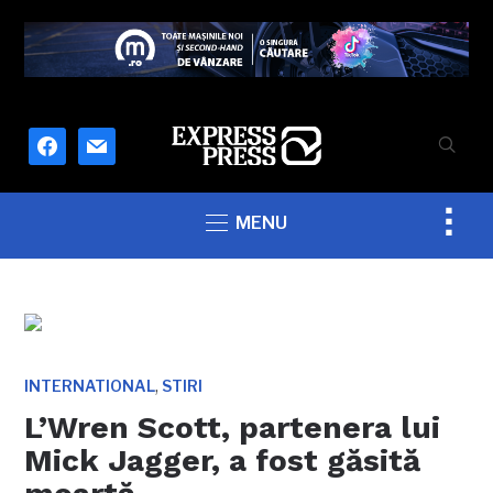
facebook
mail
Togg
MENU
sideb
&
navig
,
INTERNATIONAL
STIRI
L’Wren Scott, partenera lui
Mick Jagger, a fost găsită