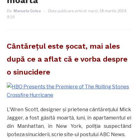
moartă
De:
Manuela Golea
Data publicare articol:
marți, 18 martie 2014,
9:19
Cântăreţul este şocat, mai ales
după ce a aflat că e vorba despre
o sinucidere
L’Wren Scott, designer şi prietena cântăreţului Mick
Jagger, a fost găsită moartă, luni, în apartamentul ei
din Manhattan, în New York, poliţia suspectând
ipoteza sinuciderii, scrie site-ul postului ABC News.