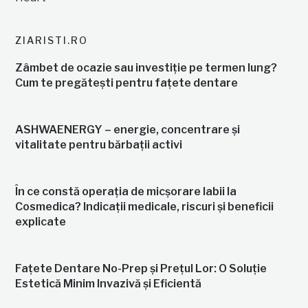
ZIARISTI.RO
Zâmbet de ocazie sau investiție pe termen lung?
Cum te pregătești pentru fațete dentare
ASHWAENERGY – energie, concentrare și
vitalitate pentru bărbații activi
În ce constă operația de micșorare labii la
Cosmedica? Indicații medicale, riscuri și beneficii
explicate
Fațete Dentare No-Prep și Prețul Lor: O Soluție
Estetică Minim Invazivă și Eficientă