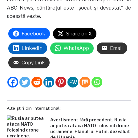
ABC News, cântăreţul este „şocat şi devastat” de
această veste.
Facebook
Share on X
LinkedIn
WhatsApp
Email
Copy Link
Alte știri din International:
Avertisment fără precedent. Rusia
ar putea ataca NATO folosind drone
ucrainene. Planul lui Putin, dezvăluit
de Lituania