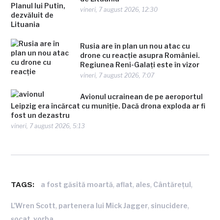
vineri, 7 august 2026, 12:30
Rusia are în plan un nou atac cu
drone cu reacție asupra României.
Regiunea Reni-Galați este în vizor
vineri, 7 august 2026, 7:07
Avionul ucrainean de pe aeroportul
Leipzig era încărcat cu muniție. Dacă drona exploda ar fi
fost un dezastru
vineri, 7 august 2026, 5:13
TAGS:
,
,
,
,
a fost găsită moartă
aflat
ales
Cântăreţul
,
,
,
L'Wren Scott
partenera lui Mick Jagger
sinucidere
,
şocat
vorba