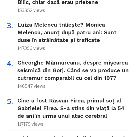
Bilic, chiar dacă erau prietene
153852 views
Luiza Melencu trăiește? Monica
Melencu, anunț după patru ani: Sunt
duse în străinătate și traficate
147396 views
Gheorghe Mărmureanu, despre mișcarea
seismică din Gorj. Când se va produce un
cutremur comparabil cu cel din 1977
146547 views
Cine a fost Răsvan Firea, primul soț al
Gabrielei Firea. S-a stins din viață la 54
de ani în urma unui atac cerebral
117179 views