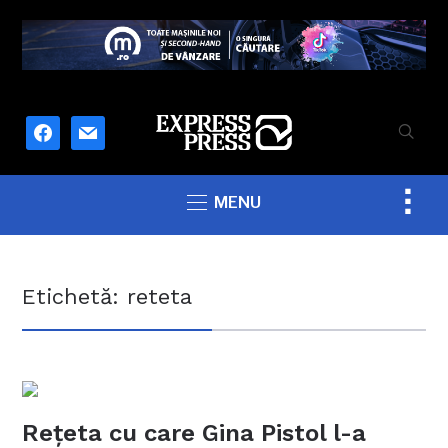
facebook
mail
Togg
MENU
sideb
&
navig
Etichetă:
reteta
Rețeta cu care Gina Pistol l-a