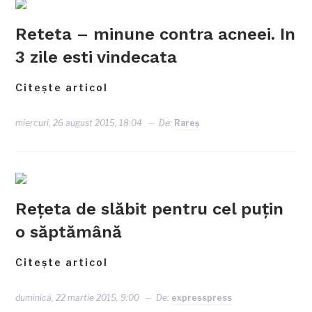
Reteta – minune contra acneei. In
3 zile esti vindecata
Citește articol
miercuri, 26 august 2015, 18:04
De:
Rareş
Reţeta de slăbit pentru cel puţin
o săptămână
Citește articol
duminică, 22 martie 2015, 9:00
De:
expresspress