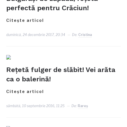
perfectă pentru Crăciun!
Citește articol
duminică, 24 decembrie 2017, 20:34
De:
Cristina
Rețetă fulger de slăbit! Vei arăta
ca o balerină!
Citește articol
sâmbătă, 10 septembrie 2016, 11:25
De:
Rareş