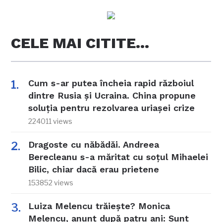
CELE MAI CITITE…
Cum s-ar putea încheia rapid războiul
dintre Rusia și Ucraina. China propune
soluția pentru rezolvarea uriașei crize
224011 views
Dragoste cu năbădăi. Andreea
Berecleanu s-a măritat cu soțul Mihaelei
Bilic, chiar dacă erau prietene
153852 views
Luiza Melencu trăiește? Monica
Melencu, anunț după patru ani: Sunt