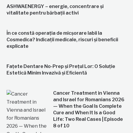
ASHWAENERGY – energie, concentrare și
vitalitate pentru bărbații activi
În ce constă operația de micșorare labii la
Cosmedica? Indicații medicale, riscuri și beneficii
explicate
Fațete Dentare No-Prep și Prețul Lor: O Soluție
Estetică Minim Invazivă și Eficientă
Cancer Treatment in Vienna
and Israel for Romanians 2026
— When the Goal Is Complete
Cure and When It Is a Good
Life: Two Real Cases | Episode
8 of 10