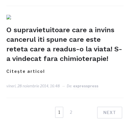
O supravietuitoare care a invins
cancerul iti spune care este
reteta care a readus-o la viata! S-
a vindecat fara chimioterapie!
Citește articol
vineri, 28 noiembrie 2014, 16:48
De:
expresspress
1
2
NEXT