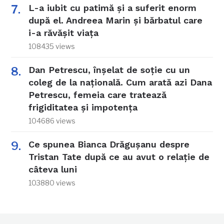
L-a iubit cu patimă și a suferit enorm
după el. Andreea Marin și bărbatul care
i-a răvășit viața
108435 views
Dan Petrescu, înșelat de soție cu un
coleg de la națională. Cum arată azi Dana
Petrescu, femeia care tratează
frigiditatea și impotența
104686 views
Ce spunea Bianca Drăgușanu despre
Tristan Tate după ce au avut o relație de
câteva luni
103880 views