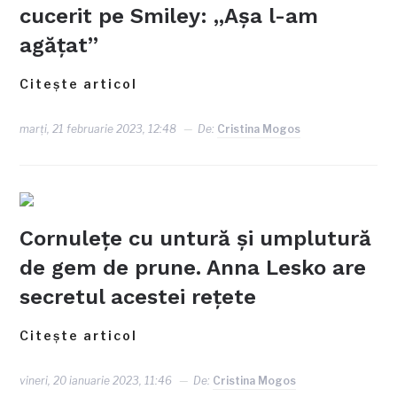
cucerit pe Smiley: „Așa l-am
agățat”
Citește articol
marți, 21 februarie 2023, 12:48
De:
Cristina Mogos
Cornulețe cu untură și umplutură
de gem de prune. Anna Lesko are
secretul acestei rețete
Citește articol
vineri, 20 ianuarie 2023, 11:46
De:
Cristina Mogos