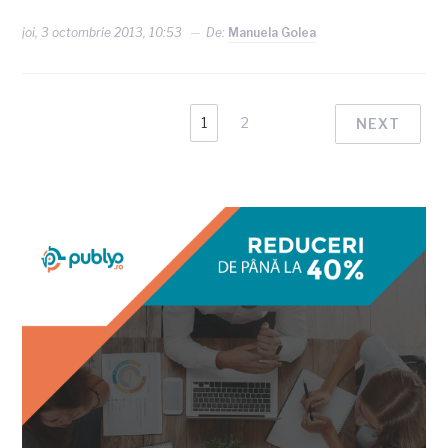
joi, 3 octombrie 2013, 10:53
De:
Manuela Golea
1
2
NEXT