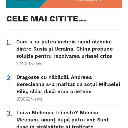
CELE MAI CITITE…
Cum s-ar putea încheia rapid războiul
dintre Rusia și Ucraina. China propune
soluția pentru rezolvarea uriașei crize
224021 views
Dragoste cu năbădăi. Andreea
Berecleanu s-a măritat cu soțul Mihaelei
Bilic, chiar dacă erau prietene
153852 views
Luiza Melencu trăiește? Monica
Melencu, anunț după patru ani: Sunt
duse în străinătate și traficate