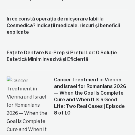
În ce constă operația de micșorare labii la
Cosmedica? Indicații medicale, riscuri și beneficii
explicate
Fațete Dentare No-Prep și Prețul Lor: O Soluție
Estetică Minim Invazivă și Eficientă
Cancer Treatment in Vienna
and Israel for Romanians 2026
— When the Goal Is Complete
Cure and When It Is a Good
Life: Two Real Cases | Episode
8 of 10