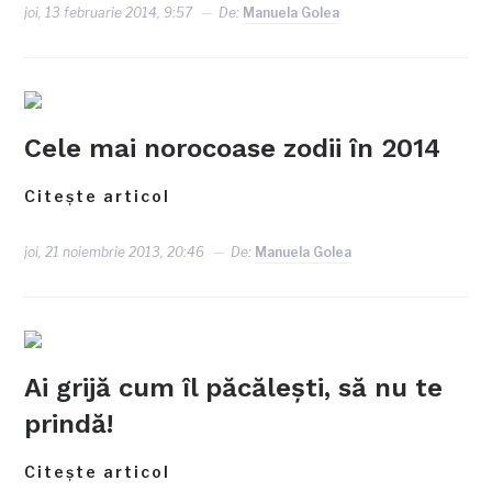
joi, 13 februarie 2014, 9:57
De:
Manuela Golea
Cele mai norocoase zodii în 2014
Citește articol
joi, 21 noiembrie 2013, 20:46
De:
Manuela Golea
Ai grijă cum îl păcăleşti, să nu te
prindă!
Citește articol