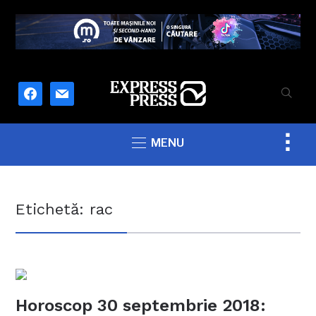
facebook
mail
Togg
MENU
sideb
&
navig
Etichetă:
rac
Horoscop 30 septembrie 2018: