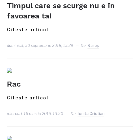
Timpul care se scurge nu e în
favoarea ta!
Citește articol
duminică, 30 septembrie 2018, 13:29
De:
Rareş
Rac
Citește articol
miercuri, 16 martie 2016, 13:30
De:
Ionita Cristian