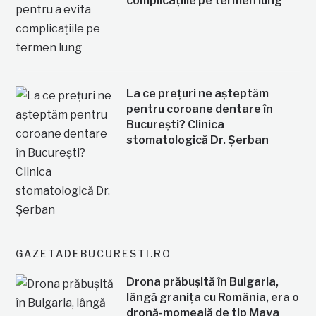
complicațiile pe termen lung
La ce prețuri ne așteptăm
pentru coroane dentare în
București? Clinica
stomatologică Dr. Șerban
GAZETADEBUCURESTI.RO
Drona prăbușită în Bulgaria,
lângă granița cu România, era o
dronă-momeală de tip Maya