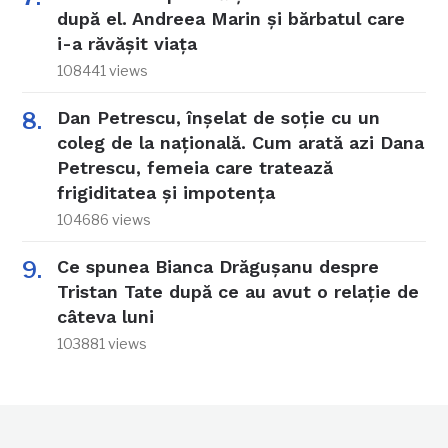
după el. Andreea Marin și bărbatul care
i-a răvășit viața
108441 views
Dan Petrescu, înșelat de soție cu un
coleg de la națională. Cum arată azi Dana
Petrescu, femeia care tratează
frigiditatea și impotența
104686 views
Ce spunea Bianca Drăgușanu despre
Tristan Tate după ce au avut o relație de
câteva luni
103881 views