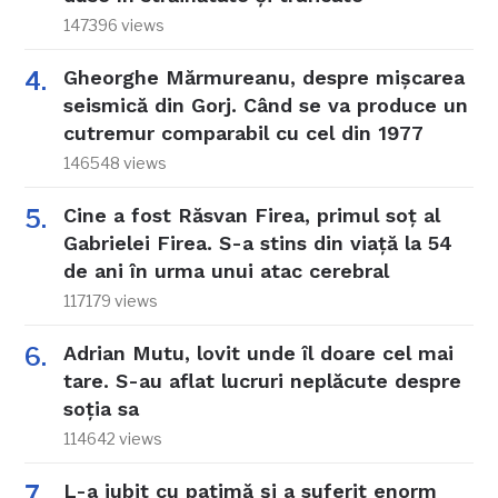
147396 views
Gheorghe Mărmureanu, despre mișcarea
seismică din Gorj. Când se va produce un
cutremur comparabil cu cel din 1977
146548 views
Cine a fost Răsvan Firea, primul soț al
Gabrielei Firea. S-a stins din viață la 54
de ani în urma unui atac cerebral
117179 views
Adrian Mutu, lovit unde îl doare cel mai
tare. S-au aflat lucruri neplăcute despre
soția sa
114642 views
L-a iubit cu patimă și a suferit enorm