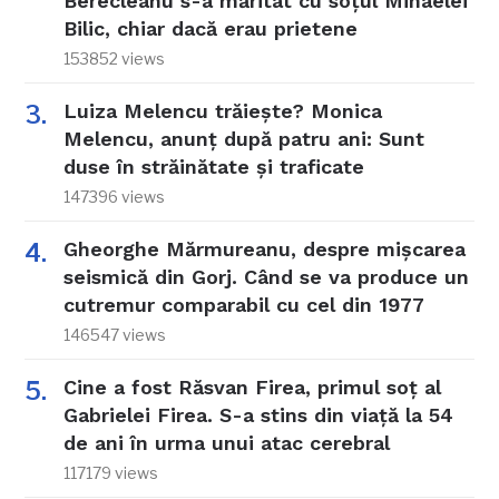
Berecleanu s-a măritat cu soțul Mihaelei
Bilic, chiar dacă erau prietene
153852 views
Luiza Melencu trăiește? Monica
Melencu, anunț după patru ani: Sunt
duse în străinătate și traficate
147396 views
Gheorghe Mărmureanu, despre mișcarea
seismică din Gorj. Când se va produce un
cutremur comparabil cu cel din 1977
146547 views
Cine a fost Răsvan Firea, primul soț al
Gabrielei Firea. S-a stins din viață la 54
de ani în urma unui atac cerebral
117179 views