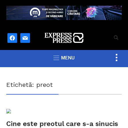
facebook
mail
Togg
MENU
sideb
&
navig
Etichetă:
preot
Cine este preotul care s-a sinucis