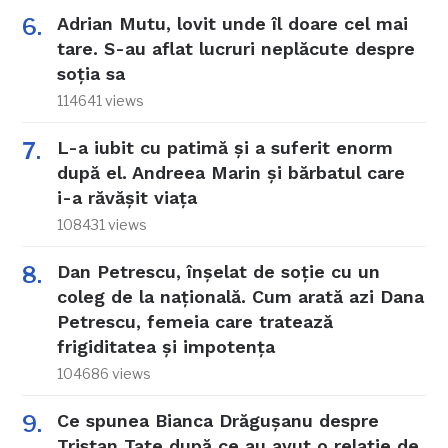
Adrian Mutu, lovit unde îl doare cel mai
tare. S-au aflat lucruri neplăcute despre
soția sa
114641 views
L-a iubit cu patimă și a suferit enorm
după el. Andreea Marin și bărbatul care
i-a răvășit viața
108431 views
Dan Petrescu, înșelat de soție cu un
coleg de la națională. Cum arată azi Dana
Petrescu, femeia care tratează
frigiditatea și impotența
104686 views
Ce spunea Bianca Drăgușanu despre
Tristan Tate după ce au avut o relație de