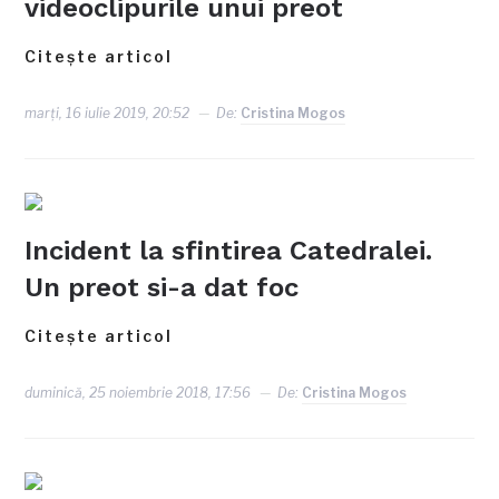
videoclipurile unui preot
Citește articol
marți, 16 iulie 2019, 20:52
De:
Cristina Mogos
Incident la sfintirea Catedralei.
Un preot si-a dat foc
Citește articol
duminică, 25 noiembrie 2018, 17:56
De:
Cristina Mogos