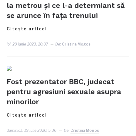
la metrou și ce l-a determiant să
se arunce în fața trenului
Citește articol
joi, 29 iunie 2023, 20:07
De:
Cristina Mogos
Fost prezentator BBC, judecat
pentru agresiuni sexuale asupra
minorilor
Citește articol
duminică, 19 iulie 2020, 5:36
De:
Cristina Mogos