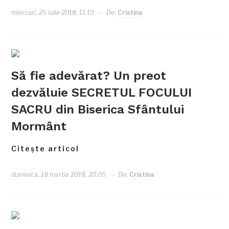
miercuri, 25 iulie 2018, 11:19
De:
Cristina
Să fie adevărat? Un preot
dezvăluie SECRETUL FOCULUI
SACRU din Biserica Sfântului
Mormânt
Citește articol
duminică, 18 martie 2018, 20:05
De:
Cristina