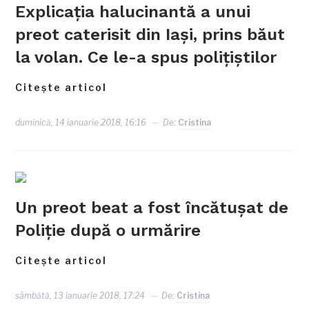
Explicaţia halucinantă a unui
preot caterisit din Iaşi, prins băut
la volan. Ce le-a spus poliţiştilor
Citește articol
duminică, 14 ianuarie 2018, 16:16
De:
Cristina
Un preot beat a fost încătușat de
Poliție după o urmărire
Citește articol
sâmbătă, 13 ianuarie 2018, 17:24
De:
Cristina