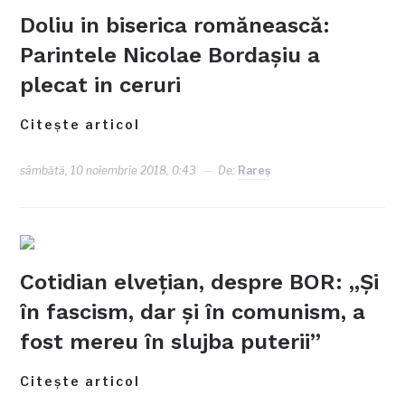
Doliu in biserica romănească:
Parintele Nicolae Bordaşiu a
plecat in ceruri
Citește articol
sâmbătă, 10 noiembrie 2018, 0:43
De:
Rareş
Cotidian elveţian, despre BOR: „Şi
în fascism, dar şi în comunism, a
fost mereu în slujba puterii”
Citește articol