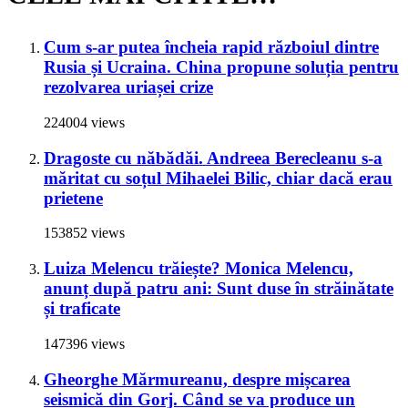
Cum s-ar putea încheia rapid războiul dintre
Rusia și Ucraina. China propune soluția pentru
rezolvarea uriașei crize
224004 views
Dragoste cu năbădăi. Andreea Berecleanu s-a
măritat cu soțul Mihaelei Bilic, chiar dacă erau
prietene
153852 views
Luiza Melencu trăiește? Monica Melencu,
anunț după patru ani: Sunt duse în străinătate
și traficate
147396 views
Gheorghe Mărmureanu, despre mișcarea
seismică din Gorj. Când se va produce un