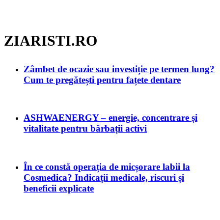
ZIARISTI.RO
Zâmbet de ocazie sau investiție pe termen lung?
Cum te pregătești pentru fațete dentare
ASHWAENERGY – energie, concentrare și
vitalitate pentru bărbații activi
În ce constă operația de micșorare labii la
Cosmedica? Indicații medicale, riscuri și
beneficii explicate