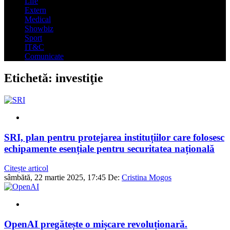
Life
Extern
Medical
Showbiz
Sport
IT&C
Comunicate
Etichetă:
investiţie
SRI, plan pentru protejarea instituțiilor care folosesc
echipamente esențiale pentru securitatea națională
Citește articol
sâmbătă, 22 martie 2025, 17:45
De:
Cristina Mogos
OpenAI pregătește o mișcare revoluționară.