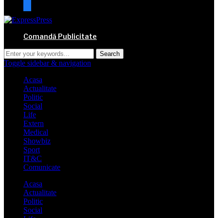
mail
Comandă Publicitate
Toggle sidebar & navigation
Acasa
Actualitate
Politic
Social
Life
Extern
Medical
Showbiz
Sport
IT&C
Comunicate
Acasa
Actualitate
Politic
Social