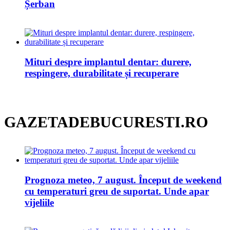
Șerban
Mituri despre implantul dentar: durere,
respingere, durabilitate și recuperare
GAZETADEBUCURESTI.RO
Prognoza meteo, 7 august. Început de weekend
cu temperaturi greu de suportat. Unde apar
vijeliile