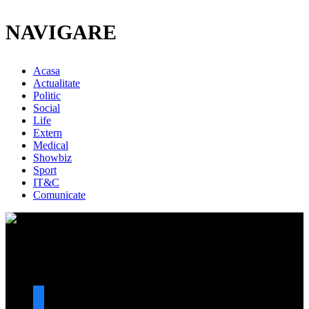
NAVIGARE
Acasa
Actualitate
Politic
Social
Life
Extern
Medical
Showbiz
Sport
IT&C
Comunicate
URMARESTE-NE
facebook