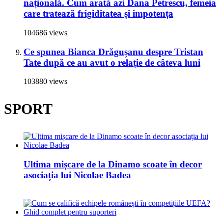
națională. Cum arată azi Dana Petrescu, femeia
care tratează frigiditatea și impotența
104686 views
Ce spunea Bianca Drăgușanu despre Tristan
Tate după ce au avut o relație de câteva luni
103880 views
SPORT
Ultima mișcare de la Dinamo scoate în decor
asociația lui Nicolae Badea