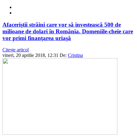
Afaceriştii străini care vor să investească 500 de
milioane de dolari în România. Domeniile-cheie care
vor primi finanţarea uriaşă
Citește articol
vineri, 20 aprilie 2018, 12:31
De:
Cristina