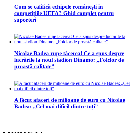
Cum se califică echipele românești în
competițiile UEFA? Ghid complet pentru
suporteri
Nicolae Badea rupe tăcerea! Ce a spus despre
lucrările la noul stadion Dinamo: „Folclor de
proastă calitate”
A făcut afaceri de milioane de euro cu Nicolae
Badea: „Cel mai dificil dintre toți”