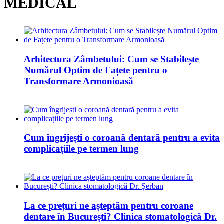
MEDICAL
Arhitectura Zâmbetului: Cum se Stabilește
Numărul Optim de Fațete pentru o
Transformare Armonioasă
Cum îngrijești o coroană dentară pentru a evita
complicațiile pe termen lung
La ce prețuri ne așteptăm pentru coroane
dentare în București? Clinica stomatologică Dr.