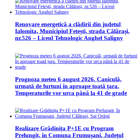
Renovare energetică a clădirii din judetul
Ialomita, Municipiul Fetești, strada Călărași,
nr.526 – Liceul Tehnologic Anghel Saligny
Prognoza meteo 6 august 2026. Caniculă,
urmată de furtuni în aproape toată țara.
Temperaturile vor urca până la 41 de grade
Realizare Grădinița P+1E cu Program
Prelungit, în Comuna Frumușani, Județul