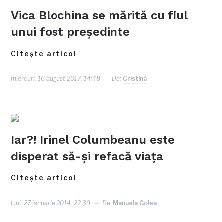
Vica Blochina se mărită cu fiul
unui fost președinte
Citește articol
miercuri, 16 august 2017, 14:48
De:
Cristina
Iar?! Irinel Columbeanu este
disperat să-şi refacă viaţa
Citește articol
luni, 27 ianuarie 2014, 22:39
De:
Manuela Golea