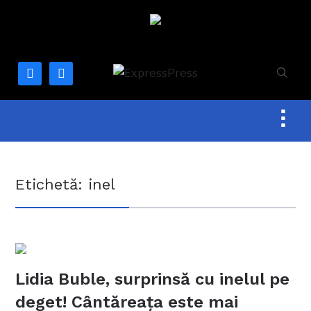
facebook
mail
Togg
sideb
&
navig
Etichetă:
inel
Lidia Buble, surprinsă cu inelul pe
deget! Cântăreața este mai