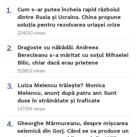
Cum s-ar putea încheia rapid războiul
dintre Rusia și Ucraina. China propune
soluția pentru rezolvarea uriașei crize
224010 views
Dragoste cu năbădăi. Andreea
Berecleanu s-a măritat cu soțul Mihaelei
Bilic, chiar dacă erau prietene
153852 views
Luiza Melencu trăiește? Monica
Melencu, anunț după patru ani: Sunt
duse în străinătate și traficate
147396 views
Gheorghe Mărmureanu, despre mișcarea
seismică din Gorj. Când se va produce un