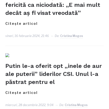
fericită ca niciodată: „E mai mult
decât aș fi visat vreodată”
Citește articol
vineri, 16 februarie 2024, 21:46
De:
Cristina Mogos
Putin le-a oferit opt „inele de aur
ale puterii” liderilor CSI. Unul l-a
păstrat pentru el
Citește articol
miercuri, 28 decembrie 2022, 9:04
De:
Cristina Mogos