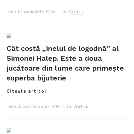
marți, 13 martie 2018, 14:53
De:
Cristina
Cât costă „inelul de logodnă” al
Simonei Halep. Este a doua
jucătoare din lume care primeşte
superba bijuterie
Citește articol
marți, 31 octombrie 2017, 8:44
De:
Cristina