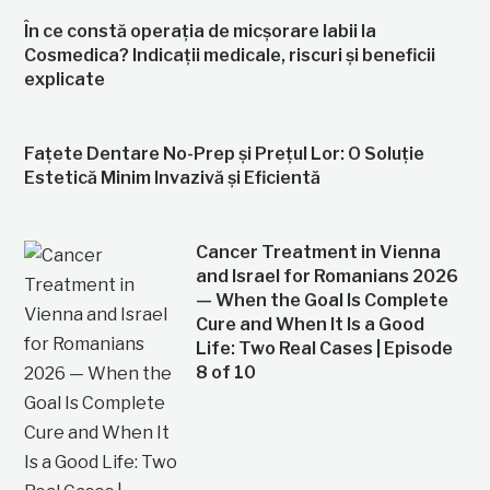
În ce constă operația de micșorare labii la
Cosmedica? Indicații medicale, riscuri și beneficii
explicate
Fațete Dentare No-Prep și Prețul Lor: O Soluție
Estetică Minim Invazivă și Eficientă
Cancer Treatment in Vienna
and Israel for Romanians 2026
— When the Goal Is Complete
Cure and When It Is a Good
Life: Two Real Cases | Episode
8 of 10