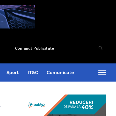
Comandă Publicitate
Sport
IT&C
Comunicate
Toggl
sideb
&
naviga