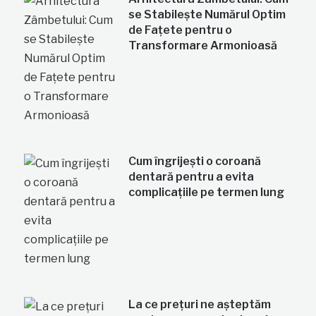
se Stabilește Numărul Optim
de Fațete pentru o
Transformare Armonioasă
Cum îngrijești o coroană
dentară pentru a evita
complicațiile pe termen lung
La ce prețuri ne așteptăm