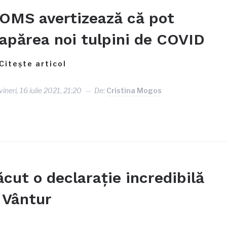
OMS avertizează că pot
apărea noi tulpini de COVID
Citește articol
vineri, 16 iulie 2021, 21:20
De:
Cristina Mogos
ut o declaraţie incredibilă
 Vântur