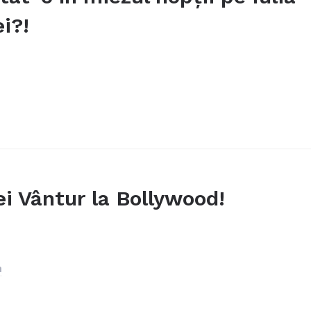
i?!
iei Vântur la Bollywood!
a