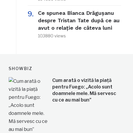
Ce spunea Bianca Drăgușanu
despre Tristan Tate după ce au
avut o relație de câteva luni
103880 views
SHOWBIZ
Cum arată o vizită la piață
pentru Fuego: „Acolo sunt
doamnele mele. Mă servesc
cu ce au mai bun”