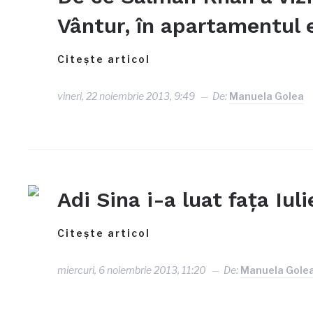
Vântur, în apartamentul e
Citește articol
vineri, 22 noiembrie 2013, 9:49
De:
Manuela Golea
Adi Sina i-a luat faţa Iul
Citește articol
miercuri, 6 noiembrie 2013, 11:20
De:
Manuela Gole