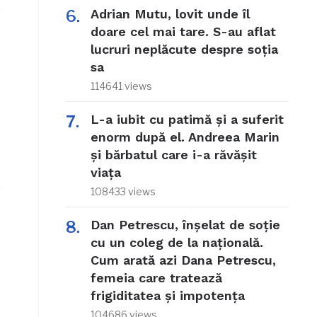
Adrian Mutu, lovit unde îl
doare cel mai tare. S-au aflat
lucruri neplăcute despre soția
sa
114641 views
L-a iubit cu patimă și a suferit
enorm după el. Andreea Marin
și bărbatul care i-a răvășit
viața
108433 views
Dan Petrescu, înșelat de soție
cu un coleg de la națională.
Cum arată azi Dana Petrescu,
femeia care tratează
frigiditatea și impotența
104686 views