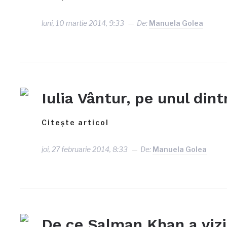
luni, 10 martie 2014, 9:33
De:
Manuela Golea
Iulia Vântur, pe unul dint
Citește articol
joi, 27 februarie 2014, 8:33
De:
Manuela Golea
De ce Salman Khan a vizit