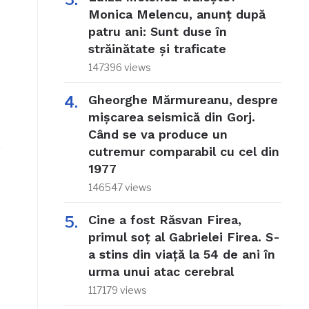
Monica Melencu, anunț după
patru ani: Sunt duse în
străinătate și traficate
147396 views
Gheorghe Mărmureanu, despre
mișcarea seismică din Gorj.
Când se va produce un
cutremur comparabil cu cel din
1977
146547 views
Cine a fost Răsvan Firea,
primul soț al Gabrielei Firea. S-
a stins din viață la 54 de ani în
urma unui atac cerebral
117179 views