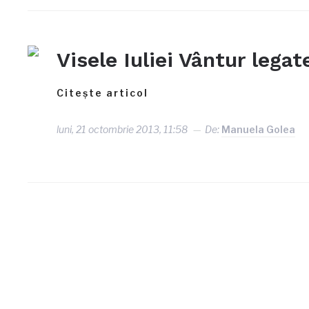
Visele Iuliei Vântur lega
Citește articol
luni, 21 octombrie 2013, 11:58
De:
Manuela Golea