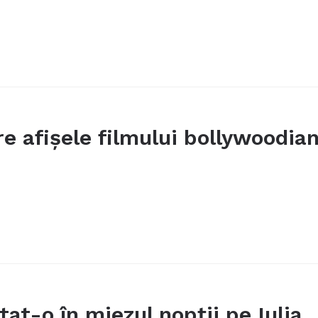
re afişele filmului bollywoodia
at-o în miezul nopţii pe Iulia