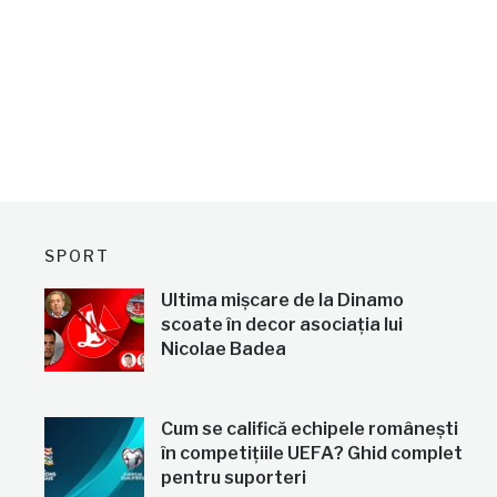
SPORT
Ultima mișcare de la Dinamo
scoate în decor asociația lui
Nicolae Badea
Cum se califică echipele românești
în competițiile UEFA? Ghid complet
pentru suporteri