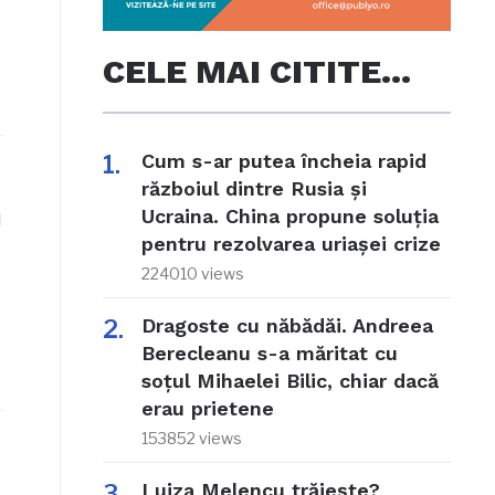
CELE MAI CITITE…
Cum s-ar putea încheia rapid
războiul dintre Rusia și
n
Ucraina. China propune soluția
pentru rezolvarea uriașei crize
224010 views
Dragoste cu năbădăi. Andreea
Berecleanu s-a măritat cu
soțul Mihaelei Bilic, chiar dacă
erau prietene
153852 views
Luiza Melencu trăiește?