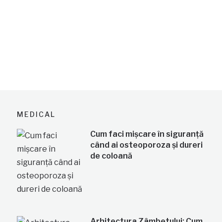
MEDICAL
Cum faci mișcare în siguranță
când ai osteoporoza și dureri
de coloană
Arhitectura Zâmbetului: Cum