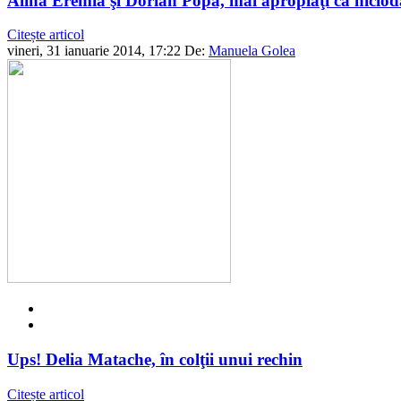
Alina Eremia şi Dorian Popa, mai apropiaţi ca niciod
Citește articol
vineri, 31 ianuarie 2014, 17:22
De:
Manuela Golea
Ups! Delia Matache, în colţii unui rechin
Citește articol