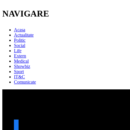
NAVIGARE
Acasa
Actualitate
Politic
Social
Life
Extern
Medical
Showbiz
Sport
IT&C
Comunicate
URMARESTE-NE
facebook