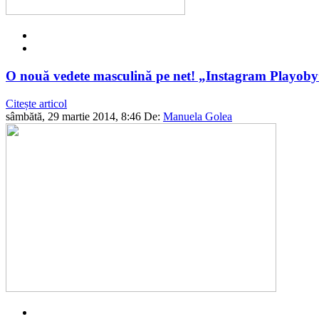
O nouă vedete masculină pe net! „Instagram Playoby” 
Citește articol
sâmbătă, 29 martie 2014, 8:46
De:
Manuela Golea