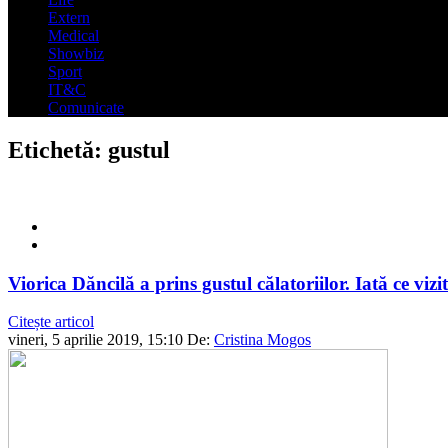
Extern
Medical
Showbiz
Sport
IT&C
Comunicate
Etichetă:
gustul
Viorica Dăncilă a prins gustul călatoriilor. Iată ce viz
Citește articol
vineri, 5 aprilie 2019, 15:10
De:
Cristina Mogos