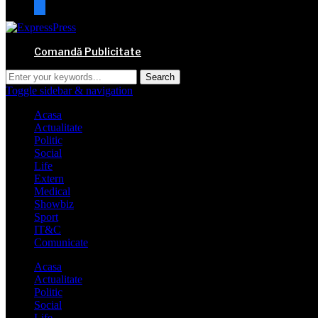
mail
Comandă Publicitate
Toggle sidebar & navigation
Acasa
Actualitate
Politic
Social
Life
Extern
Medical
Showbiz
Sport
IT&C
Comunicate
Acasa
Actualitate
Politic
Social
Life