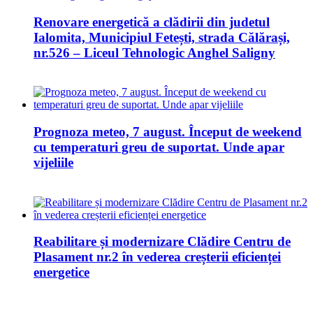
Renovare energetică a clădirii din judetul
Ialomita, Municipiul Fetești, strada Călărași,
nr.526 – Liceul Tehnologic Anghel Saligny
Prognoza meteo, 7 august. Început de weekend
cu temperaturi greu de suportat. Unde apar
vijeliile
Reabilitare și modernizare Clădire Centru de
Plasament nr.2 în vederea creșterii eficienței
energetice