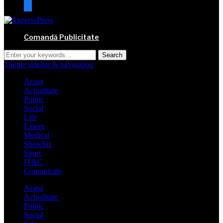
mail
Comandă Publicitate
Toggle sidebar & navigation
Acasa
Actualitate
Politic
Social
Life
Extern
Medical
Showbiz
Sport
IT&C
Comunicate
Acasa
Actualitate
Politic
Social