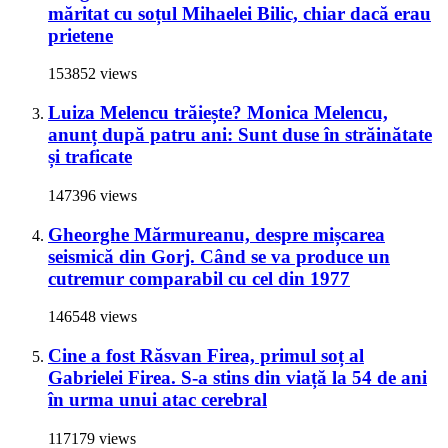
măritat cu soțul Mihaelei Bilic, chiar dacă erau
prietene
153852 views
Luiza Melencu trăiește? Monica Melencu,
anunț după patru ani: Sunt duse în străinătate
și traficate
147396 views
Gheorghe Mărmureanu, despre mișcarea
seismică din Gorj. Când se va produce un
cutremur comparabil cu cel din 1977
146548 views
Cine a fost Răsvan Firea, primul soț al
Gabrielei Firea. S-a stins din viață la 54 de ani
în urma unui atac cerebral
117179 views