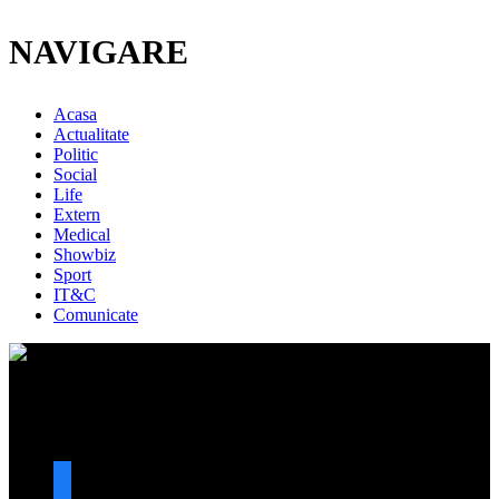
NAVIGARE
Acasa
Actualitate
Politic
Social
Life
Extern
Medical
Showbiz
Sport
IT&C
Comunicate
URMARESTE-NE
facebook