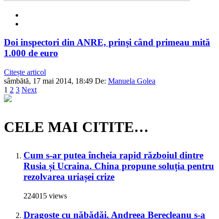
Doi inspectori din ANRE, prinşi când primeau mită
1.000 de euro
Citește articol
sâmbătă, 17 mai 2014, 18:49
De:
Manuela Golea
1
2
3
Next
CELE MAI CITITE…
Cum s-ar putea încheia rapid războiul dintre
Rusia și Ucraina. China propune soluția pentru
rezolvarea uriașei crize
224015 views
Dragoste cu năbădăi. Andreea Berecleanu s-a