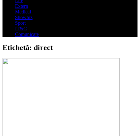
Life
Extern
Medical
Showbiz
Sport
IT&C
Comunicate
Etichetă:
direct