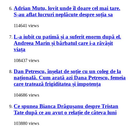
Adrian Mutu, lovit unde îl doare cel mai tare.
S-au aflat lucruri neplăcute despre soția sa
114641 views
L-a iubit cu patimă și a suferit enorm după el.
Andreea Marin și bărbatul care i-a răvășit
viața
108437 views
Dan Petrescu, înșelat de soție cu un coleg de la
națională. Cum arată azi Dana Petrescu, femeia
care tratează frigiditatea și impotența
104686 views
Ce spunea Bianca Drăgușanu despre Tristan
Tate după ce au avut o relație de câteva luni
103880 views