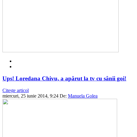
Ups! Loredana Chivu, a apărut la tv cu sânii goi!
Citește articol
miercuri, 25 iunie 2014, 9:24
De:
Manuela Golea