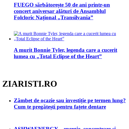
FUEGO sărbătorește 50 de ani printr-un
concert aniversar alături de Ansamblul
Folcloric Național „Transilvania”
A murit Bonnie Tyler, legenda care a cucerit
lumea cu „Total Eclipse of the Heart”
ZIARISTI.RO
Zâmbet de ocazie sau investiție pe termen lung?
Cum te pregătești pentru fațete dentare
ASHWAENERGY – energie, concentrare și