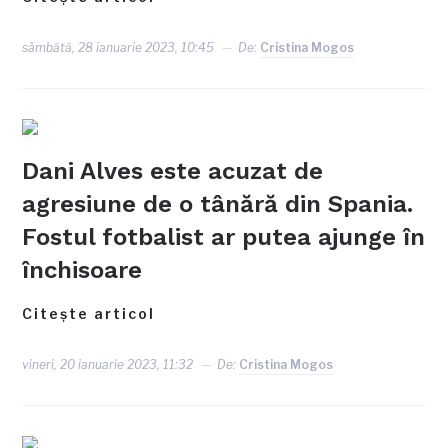
sâmbătă, 28 ianuarie 2023, 10:45
De:
Cristina Mogos
Dani Alves este acuzat de
agresiune de o tânără din Spania.
Fostul fotbalist ar putea ajunge în
închisoare
Citește articol
vineri, 20 ianuarie 2023, 11:32
De:
Cristina Mogos