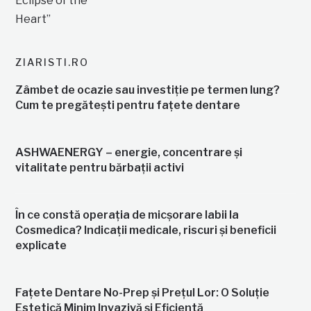
ZIARISTI.RO
Zâmbet de ocazie sau investiție pe termen lung?
Cum te pregătești pentru fațete dentare
ASHWAENERGY – energie, concentrare și
vitalitate pentru bărbații activi
În ce constă operația de micșorare labii la
Cosmedica? Indicații medicale, riscuri și beneficii
explicate
Fațete Dentare No-Prep și Prețul Lor: O Soluție
Estetică Minim Invazivă și Eficientă