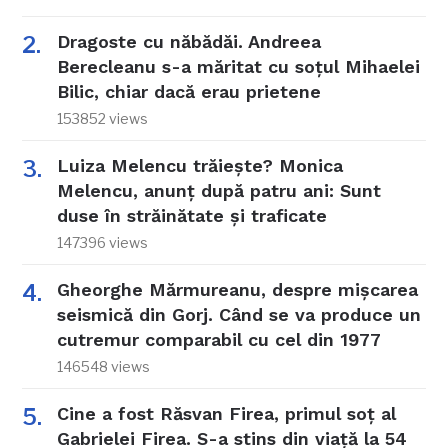
Dragoste cu năbădăi. Andreea
Berecleanu s-a măritat cu soțul Mihaelei
Bilic, chiar dacă erau prietene
153852 views
Luiza Melencu trăiește? Monica
Melencu, anunț după patru ani: Sunt
duse în străinătate și traficate
147396 views
Gheorghe Mărmureanu, despre mișcarea
seismică din Gorj. Când se va produce un
cutremur comparabil cu cel din 1977
146548 views
Cine a fost Răsvan Firea, primul soț al
Gabrielei Firea. S-a stins din viață la 54