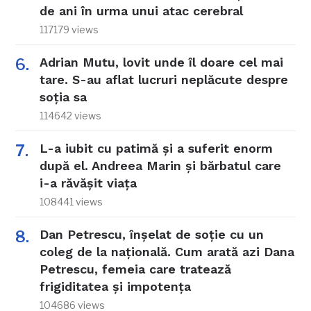
de ani în urma unui atac cerebral
117179 views
Adrian Mutu, lovit unde îl doare cel mai
tare. S-au aflat lucruri neplăcute despre
soția sa
114642 views
L-a iubit cu patimă și a suferit enorm
după el. Andreea Marin și bărbatul care
i-a răvășit viața
108441 views
Dan Petrescu, înșelat de soție cu un
coleg de la națională. Cum arată azi Dana
Petrescu, femeia care tratează
frigiditatea și impotența
104686 views