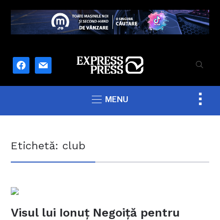
facebook
mail
Togg
MENU
sideb
&
navig
Etichetă:
club
Visul lui Ionuț Negoiță pentru