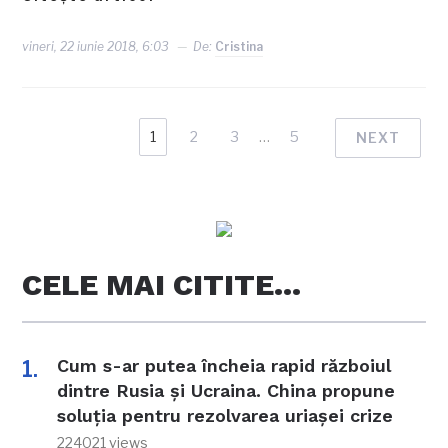
vineri, 22 iunie 2018, 6:03
De:
Cristina
1
2
3
…
5
NEXT
CELE MAI CITITE…
Cum s-ar putea încheia rapid războiul
dintre Rusia și Ucraina. China propune
soluția pentru rezolvarea uriașei crize
224021 views