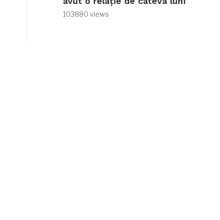
avut o relație de câteva luni
103880 views