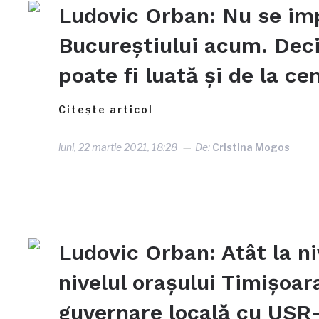
Ludovic Orban: Nu se im
Bucureștiului acum. Deciz
poate fi luată și de la ce
Citește articol
luni, 22 martie 2021, 18:28
De:
Cristina Mogos
Ludovic Orban: Atât la niv
nivelul oraşului Timişoar
guvernare locală cu US