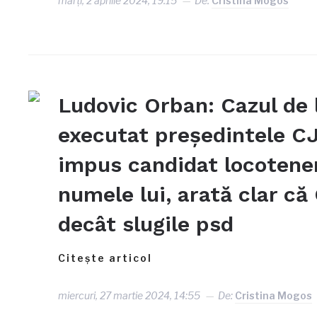
marți, 2 aprilie 2024, 19:15
De:
Cristina Mogos
Ludovic Orban: Cazul de l
executat preşedintele CJ 
impus candidat locotenen
numele lui, arată clar c
decât slugile psd
Citește articol
miercuri, 27 martie 2024, 14:55
De:
Cristina Mogos