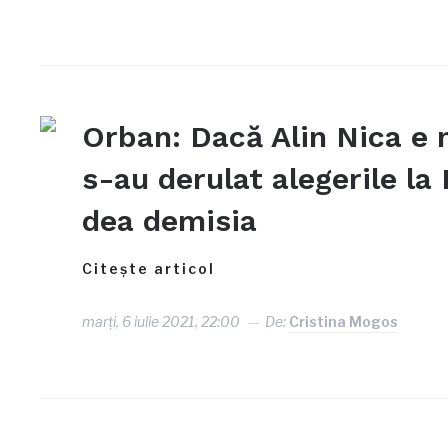
Orban: Dacă Alin Nica e 
s-au derulat alegerile la
dea demisia
Citește articol
marți, 6 iulie 2021, 22:00
De:
Cristina Mogos