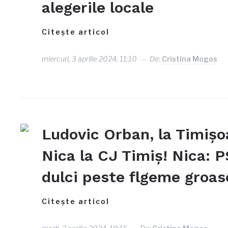
alegerile locale
Citește articol
miercuri, 3 aprilie 2024, 11:10
De:
Cristina Mogos
Ludovic Orban, la Timișoa
Nica la CJ Timiș! Nica: P
dulci peste flgeme groas
Citește articol