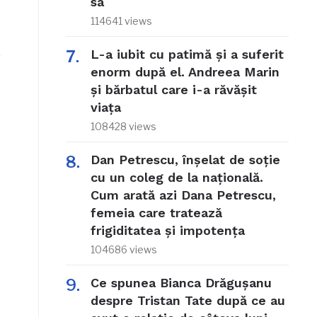
sa
114641 views
L-a iubit cu patimă și a suferit
enorm după el. Andreea Marin
și bărbatul care i-a răvășit
viața
108428 views
Dan Petrescu, înșelat de soție
cu un coleg de la națională.
Cum arată azi Dana Petrescu,
femeia care tratează
frigiditatea și impotența
104686 views
Ce spunea Bianca Drăgușanu
despre Tristan Tate după ce au