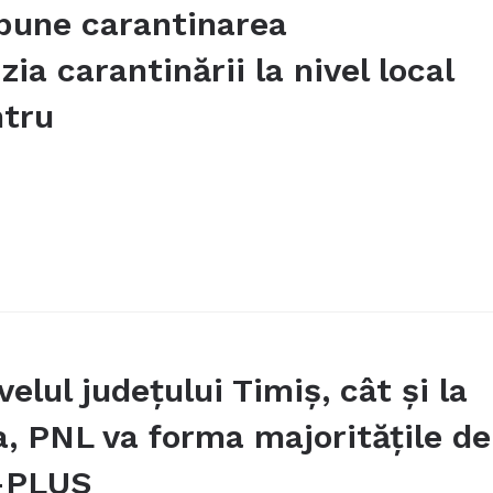
pune carantinarea
ia carantinării la nivel local
ntru
elul judeţului Timiş, cât şi la
a, PNL va forma majorităţile de
R-PLUS