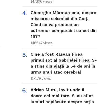
147396 views
Gheorghe Mărmureanu, despre
mișcarea seismică din Gorj.
Când se va produce un
cutremur comparabil cu cel din
1977
146547 views
Cine a fost Răsvan Firea,
primul soț al Gabrielei Firea. S-
a stins din viață la 54 de ani în
urma unui atac cerebral
117179 views
Adrian Mutu, lovit unde îl
doare cel mai tare. S-au aflat
lucruri neplăcute despre soția