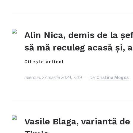
Alin Nica, demis de la ș
să mă reculeg acasă și, ap
Citește articol
miercuri, 27 martie 2024, 7:09
De:
Cristina Mogos
Vasile Blaga, variantă de