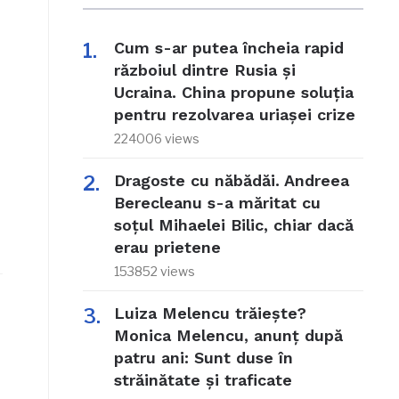
Cum s-ar putea încheia rapid
războiul dintre Rusia și
Ucraina. China propune soluția
pentru rezolvarea uriașei crize
224006 views
Dragoste cu năbădăi. Andreea
Berecleanu s-a măritat cu
soțul Mihaelei Bilic, chiar dacă
erau prietene
153852 views
Luiza Melencu trăiește?
Monica Melencu, anunț după
patru ani: Sunt duse în
străinătate și traficate