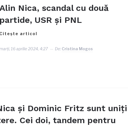
Alin Nica, scandal cu două
partide, USR și PNL
Citește articol
marți, 16 aprilie 2024, 4:27
De:
Cristina Mogos
Nica și Dominic Fritz sunt uniți
tere. Cei doi, tandem pentru