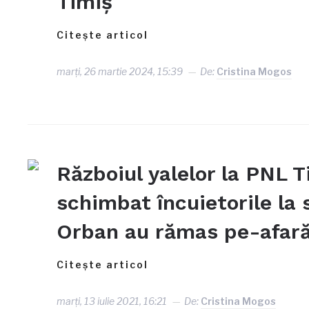
Timiș
Citește articol
marți, 26 martie 2024, 15:39
De:
Cristina Mogos
Războiul yalelor la PNL Ti
schimbat încuietorile la s
Orban au rămas pe-afar
Citește articol
marți, 13 iulie 2021, 16:21
De:
Cristina Mogos