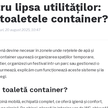
u lipsa utilităților:
toaletele container
uri, 20 august 2025, 10:47
gienă devine necesar în zonele unde rețelele de apă și
 container ușurează organizarea spațiilor temporare,
ier, organizezi un festival într-un parc sau gestionezi o
ce urmează, explicăm cum funcționează aceste sisteme și la
legi.
 toaletă container?
ină mobilă, echipată complet, ce oferă igienă și confort,