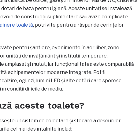
ra clasică. De obicei, găsești în interior vas de WC, chiuvet
te dotări de bază pentru igienă. Aceste unități se instalează
d nevoie de construcții suplimentare sau avize complicate.
tainere toaletă
, potrivite pentru a răspunde cerințelor
vate pentru șantiere, evenimente în aer liber, zone
nor unități de învățământ și instituții temporare.
r de amplasat și mutat, iar funcționalitatea este comparabilă
orită echipamentelor moderne integrate. Pot fi
ălzire, oglinzi, lumini LED și alte dotări care sporesc
 în condiții dificile de mediu.
ză aceste toalete?
sește un sistem de colectare și stocare a deșeurilor,
purile cel mai des întâlnite includ: