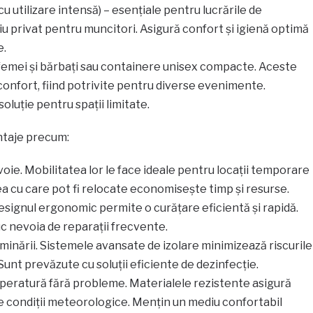
u utilizare intensă) – esențiale pentru lucrările de
iu privat pentru muncitori. Asigură confort și igienă optimă
e.
femei și bărbați sau containere unisex compacte. Aceste
i confort, fiind potrivite pentru diverse evenimente.
oluție pentru spații limitate.
ntaje precum:
oie. Mobilitatea lor le face ideale pentru locații temporare
ea cu care pot fi relocate economisește timp și resurse.
esignul ergonomic permite o curățare eficientă și rapidă.
c nevoia de reparații frecvente.
minării. Sistemele avansate de izolare minimizează riscurile
Sunt prevăzute cu soluții eficiente de dezinfecție.
mperatură fără probleme. Materialele rezistente asigură
e condiții meteorologice. Mențin un mediu confortabil