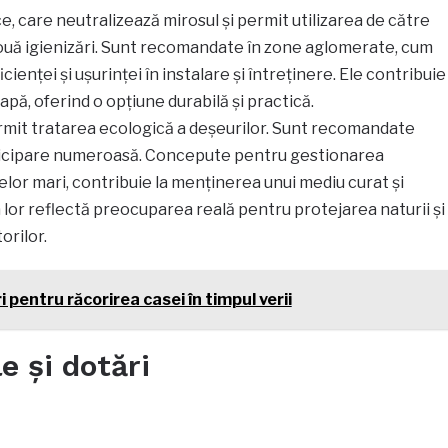
e, care neutralizează mirosul și permit utilizarea de către
ouă igienizări. Sunt recomandate în zone aglomerate, cum
ficienței și ușurinței în instalare și întreținere. Ele contribuie
pă, oferind o opțiune durabilă și practică.
rmit tratarea ecologică a deșeurilor. Sunt recomandate
icipare numeroasă. Concepute pentru gestionarea
melor mari, contribuie la menținerea unui mediu curat și
lor reflectă preocuparea reală pentru protejarea naturii și
orilor.
i pentru răcorirea casei în timpul verii
e și dotări