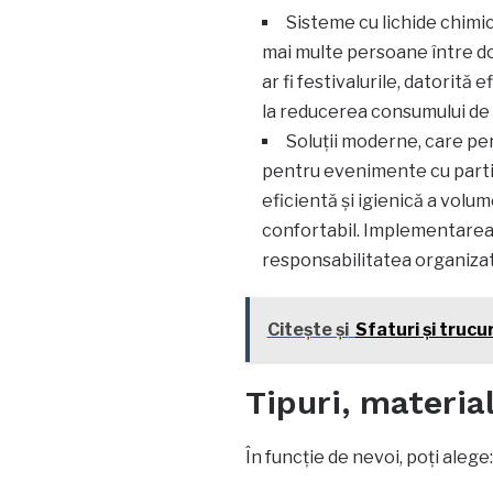
Sisteme cu lichide chimic
mai multe persoane între d
ar fi festivalurile, datorită e
la reducerea consumului de a
Soluții moderne, care pe
pentru evenimente cu part
eficientă și igienică a volu
confortabil. Implementarea 
responsabilitatea organizat
Citește și
Sfaturi și trucur
Tipuri, material
În funcție de nevoi, poți alege: