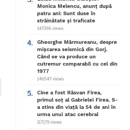
Monica Melencu, anunț după
patru ani: Sunt duse în
străinătate și traficate
147396 views
Gheorghe Mărmureanu, despre
mișcarea seismică din Gorj.
Când se va produce un
cutremur comparabil cu cel din
1977
146547 views
Cine a fost Răsvan Firea,
primul soț al Gabrielei Firea. S-
a stins din viață la 54 de ani în
urma unui atac cerebral
117179 views