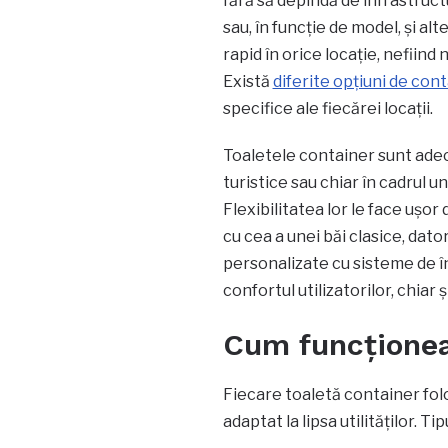
fără să depindă de infrastructu
sau, în funcție de model, și al
rapid în orice locație, nefiin
Există
diferite opțiuni de con
specifice ale fiecărei locații.
Toaletele container sunt adec
turistice sau chiar în cadrul u
Flexibilitatea lor le face ușo
cu cea a unei băi clasice, dat
personalizate cu sisteme de înc
confortul utilizatorilor, chiar și
Cum funcționea
Fiecare toaletă container folo
adaptat la lipsa utilităților. Ti