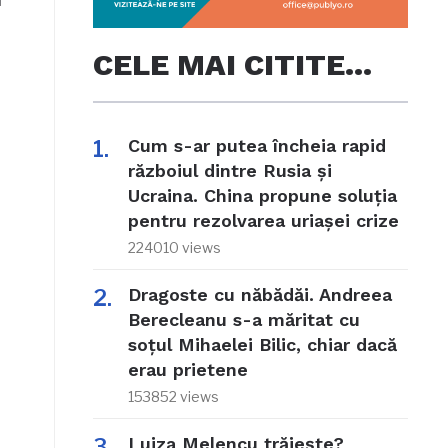
ă
CELE MAI CITITE…
Cum s-ar putea încheia rapid
războiul dintre Rusia și
Ucraina. China propune soluția
pentru rezolvarea uriașei crize
224010 views
Dragoste cu năbădăi. Andreea
Berecleanu s-a măritat cu
soțul Mihaelei Bilic, chiar dacă
erau prietene
153852 views
Luiza Melencu trăiește?