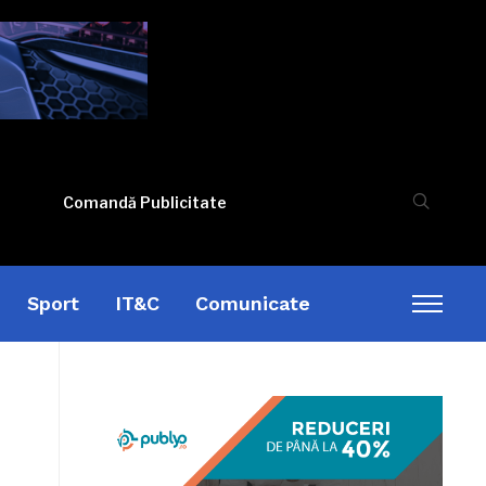
Comandă Publicitate
Sport
IT&C
Comunicate
Toggl
sideb
&
naviga