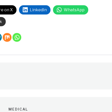
re on X
LinkedIn
WhatsApp
k
MEDICAL