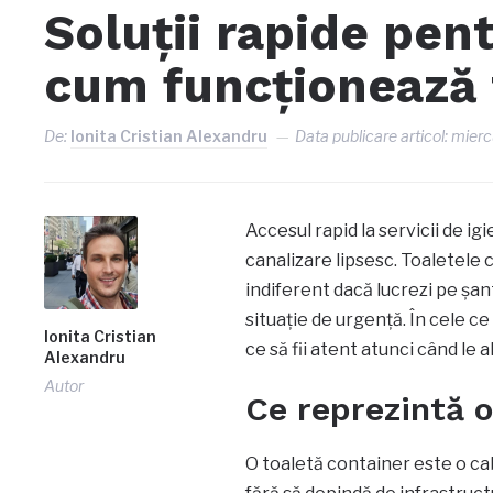
Soluții rapide pentr
cum funcționează 
De:
Ionita Cristian Alexandru
Data publicare articol:
mierc
Accesul rapid la servicii de i
canalizare lipsesc. Toaletele
indiferent dacă lucrezi pe șant
situație de urgență. În cele 
Ionita Cristian
ce să fii atent atunci când le a
Alexandru
Autor
Ce reprezintă o
O toaletă container este o cab