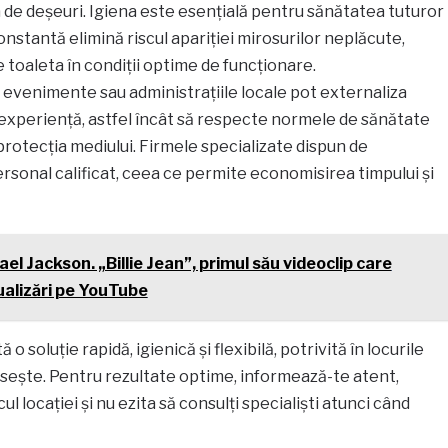
de deșeuri. Igiena este esențială pentru sănătatea tuturor
constantă elimină riscul apariției mirosurilor neplăcute,
 toaleta în condiții optime de funcționare.
, evenimente sau administrațiile locale pot externaliza
 experiență, astfel încât să respecte normele de sănătate
d protecția mediului. Firmele specializate dispun de
onal calificat, ceea ce permite economisirea timpului și
ael Jackson. „Billie Jean”, primul său videoclip care
ualizări pe YouTube
 soluție rapidă, igienică și flexibilă, potrivită în locurile
ipsește. Pentru rezultate optime, informează-te atent,
l locației și nu ezita să consulți specialiști atunci când