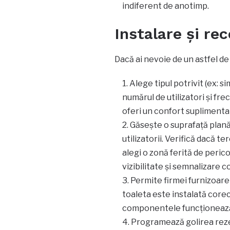
indiferent de anotimp.
Instalare și re
Dacă ai nevoie de un astfel de 
Alege tipul potrivit (ex: si
numărul de utilizatori și fre
oferi un confort suplimenta
Găsește o suprafață plană,
utilizatorii. Verifică dacă 
alegi o zonă ferită de perico
vizibilitate și semnalizare 
Permite firmei furnizoare
toaleta este instalată corect
componentele funcționează
Programează golirea rezer