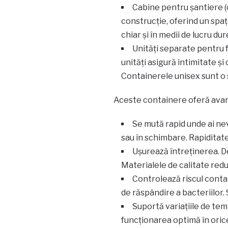
Cabine pentru șantiere (c
construcție, oferind un spaț
chiar și în medii de lucru dur
Unități separate pentru 
unități asigură intimitate ș
Containerele unisex sunt o s
Aceste containere oferă ava
Se mută rapid unde ai nev
sau în schimbare. Rapiditat
Ușurează întreținerea. D
Materialele de calitate redu
Controlează riscul conta
de răspândire a bacteriilor. 
Suportă variațiile de te
funcționarea optimă în oric