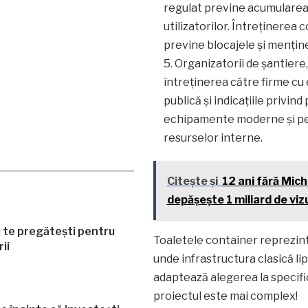
regulat previne acumularea 
utilizatorilor. Întreținerea 
previne blocajele și menține
Organizatorii de șantiere
întreținerea către firme cu
publică și indicațiile privin
echipamente moderne și pers
resurselor interne.
Citește și
12 ani fără Mich
depășește 1 miliard de viz
 te pregătești pentru
Toaletele container reprezintă o
ii
unde infrastructura clasică l
adaptează alegerea la specificu
proiectul este mai complex!