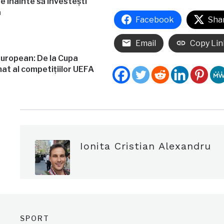
re înainte să investești
ă
Facebook
Sha
Email
Copy Lin
european: De la Cupa
mat al competițiilor UEFA
Ionita Cristian Alexandru
SPORT