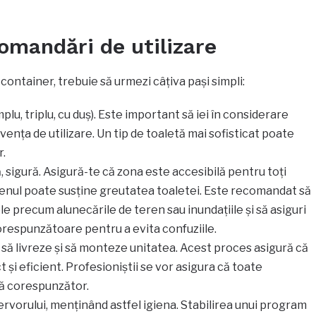
comandări de utilizare
container, trebuie să urmezi câțiva pași simpli:
mplu, triplu, cu duș). Este important să iei în considerare
cvența de utilizare. Un tip de toaletă mai sofisticat poate
r.
 sigură. Asigură-te că zona este accesibilă pentru toți
terenul poate susține greutatea toaletei. Este recomandat să
le precum alunecările de teren sau inundațiile și să asiguri
corespunzătoare pentru a evita confuziile.
 să livreze și să monteze unitatea. Acest proces asigură că
 și eficient. Profesioniștii se vor asigura că toate
 corespunzător.
vorului, menținând astfel igiena. Stabilirea unui program