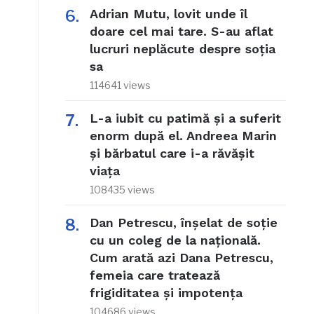
Adrian Mutu, lovit unde îl
doare cel mai tare. S-au aflat
lucruri neplăcute despre soția
sa
114641 views
L-a iubit cu patimă și a suferit
enorm după el. Andreea Marin
și bărbatul care i-a răvășit
viața
108435 views
Dan Petrescu, înșelat de soție
cu un coleg de la națională.
Cum arată azi Dana Petrescu,
femeia care tratează
frigiditatea și impotența
104686 views