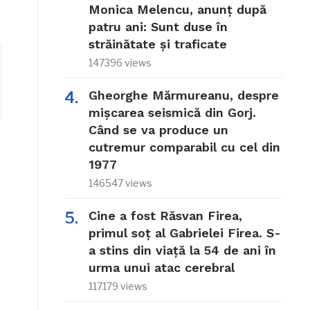
Monica Melencu, anunț după
patru ani: Sunt duse în
străinătate și traficate
147396 views
Gheorghe Mărmureanu, despre
mișcarea seismică din Gorj.
Când se va produce un
cutremur comparabil cu cel din
1977
146547 views
Cine a fost Răsvan Firea,
primul soț al Gabrielei Firea. S-
a stins din viață la 54 de ani în
urma unui atac cerebral
117179 views