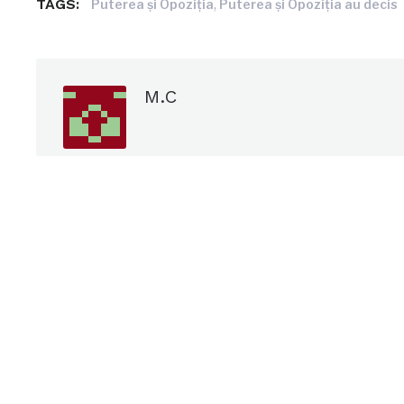
TAGS:
,
Puterea şi Opoziţia
Puterea şi Opoziţia au decis
M.C