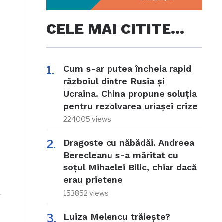
CELE MAI CITITE…
Cum s-ar putea încheia rapid
războiul dintre Rusia și
Ucraina. China propune soluția
pentru rezolvarea uriașei crize
224005 views
Dragoste cu năbădăi. Andreea
Berecleanu s-a măritat cu
soțul Mihaelei Bilic, chiar dacă
erau prietene
153852 views
Luiza Melencu trăiește?