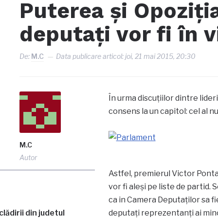
Puterea şi Opoziţia
deputaţi vor fi în 
De:
M.C
Data publicare articol:
joi, 21 mai 2015, 20:30
În urma discuţiilor dintre lider
consens la un capitol: cel al n
M.C
Autor
Astfel, premierul Victor Ponta 
vor fi aleşi pe liste de partid.
S
ca in Camera Deputaţilor sa fie
ădirii din judetul
deputaţi reprezentanţi ai minor