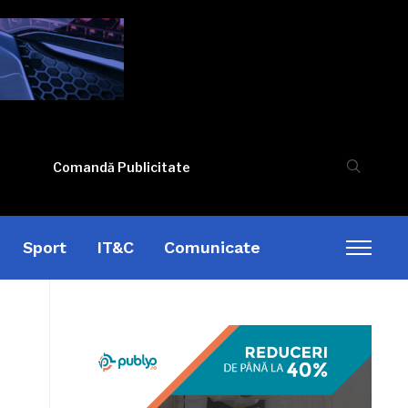
Comandă Publicitate
Sport
IT&C
Comunicate
Toggl
sideb
&
naviga