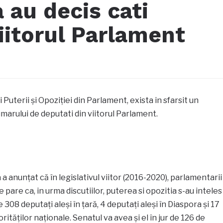
 au decis cati
viitorul Parlament
ii Puterii şi Opoziţiei din Parlament, exista in sfarsit un
umarului de deputati din viitorul Parlament.
a anunţat că în legislativul viitor (2016-2020), parlamentarii
e pare ca, in urma discutiilor, puterea si opozitia s-au inteles
 308 deputaţi aleşi în ţară, 4 deputaţi aleşi în Diaspora şi 17
ităţilor naţionale. Senatul va avea și el în jur de 126 de