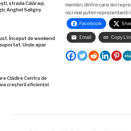
ști, strada Călărași,
membri, dintre care doi reprez
gic Anghel Saligny
nici mai putini reprezentanti 
Facebook
Sha
Email
Copy Lin
ust. Început de weekend
 suportat. Unde apar
are Clădire Centru de
a creșterii eficienței