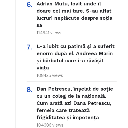
Adrian Mutu, lovit unde îl
doare cel mai tare. S-au aflat
lucruri neplăcute despre soția
sa
114641 views
L-a iubit cu patimă și a suferit
enorm după el. Andreea Marin
și bărbatul care i-a răvășit
viața
108425 views
Dan Petrescu, înșelat de soție
cu un coleg de la națională.
Cum arată azi Dana Petrescu,
femeia care tratează
frigiditatea și impotența
104686 views