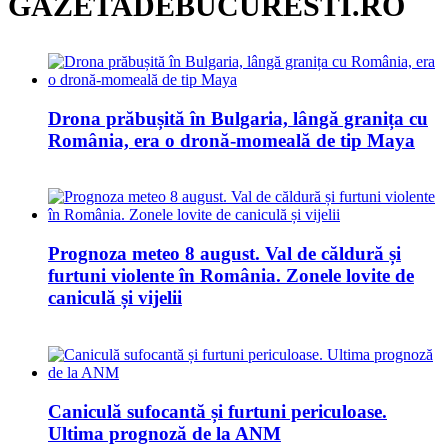
GAZETADEBUCURESTI.RO
Drona prăbușită în Bulgaria, lângă granița cu
România, era o dronă-momeală de tip Maya
Prognoza meteo 8 august. Val de căldură și
furtuni violente în România. Zonele lovite de
caniculă și vijelii
Caniculă sufocantă și furtuni periculoase.
Ultima prognoză de la ANM