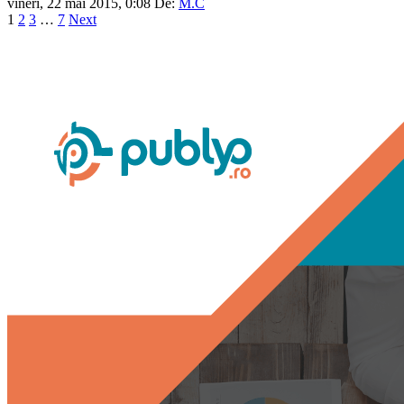
vineri, 22 mai 2015, 0:08
De:
M.C
1
2
3
…
7
Next