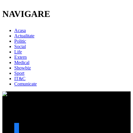
NAVIGARE
Acasa
Actualitate
Politic
Social
Life
Extern
Medical
Showbiz
Sport
IT&C
Comunicate
URMARESTE-NE
facebook