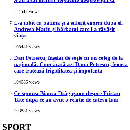
S-au aflat lucruri neplăcute despre soția sa
114642 views
L-a iubit cu patimă și a suferit enorm după el.
Andreea Marin și bărbatul care i-a răvășit
viața
108441 views
Dan Petrescu, înșelat de soție cu un coleg de la
națională. Cum arată azi Dana Petrescu, femeia
care tratează frigiditatea și impotența
104686 views
Ce spunea Bianca Drăgușanu despre Tristan
Tate după ce au avut o relație de câteva luni
103881 views
SPORT