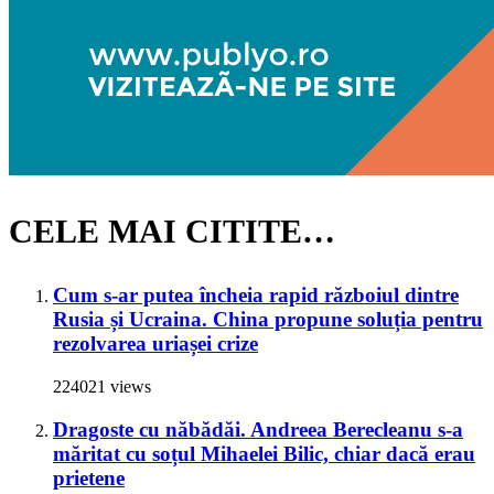
CELE MAI CITITE…
Cum s-ar putea încheia rapid războiul dintre
Rusia și Ucraina. China propune soluția pentru
rezolvarea uriașei crize
224021 views
Dragoste cu năbădăi. Andreea Berecleanu s-a
măritat cu soțul Mihaelei Bilic, chiar dacă erau
prietene