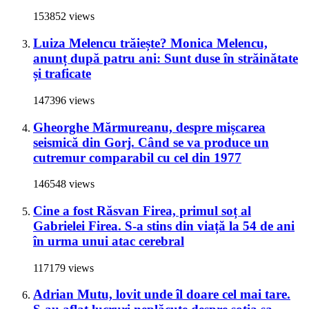
153852 views
Luiza Melencu trăiește? Monica Melencu,
anunț după patru ani: Sunt duse în străinătate
și traficate
147396 views
Gheorghe Mărmureanu, despre mișcarea
seismică din Gorj. Când se va produce un
cutremur comparabil cu cel din 1977
146548 views
Cine a fost Răsvan Firea, primul soț al
Gabrielei Firea. S-a stins din viață la 54 de ani
în urma unui atac cerebral
117179 views
Adrian Mutu, lovit unde îl doare cel mai tare.