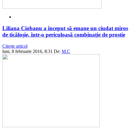
Liliana Ciobanu a început să emane un ciudat miros
de ticăloșie, într-o periculoasă combinație de prostie
Citește articol
luni, 8 februarie 2016, 8:31
De:
M.C