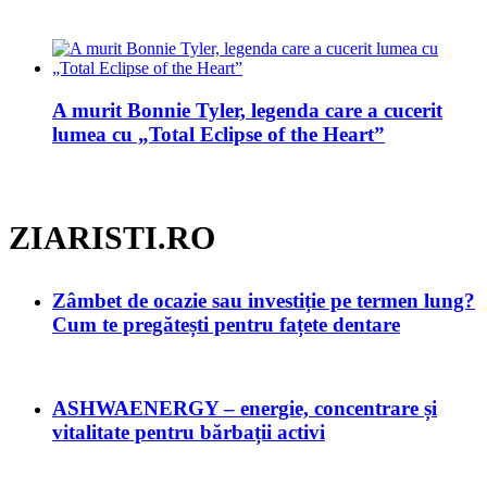
A murit Bonnie Tyler, legenda care a cucerit
lumea cu „Total Eclipse of the Heart”
ZIARISTI.RO
Zâmbet de ocazie sau investiție pe termen lung?
Cum te pregătești pentru fațete dentare
ASHWAENERGY – energie, concentrare și
vitalitate pentru bărbații activi