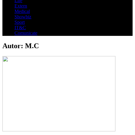
Life
Extern
Medical
Showbiz
Sport
IT&C
Comunicate
Autor:
M.C