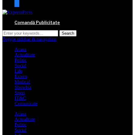
mail
Comandă Publicitate
Toggle sidebar & navigation
Acasa
Actualitate
Politic
Social
Life
Extern
Medical
Showbiz
Sport
IT&C
Comunicate
Acasa
Actualitate
Politic
Social