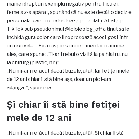
mamei drept un exemplu negativ pentru fiica ei,
femeia s-a apărat, spunând că nu este decât o decizie
personală, care nu îi afectează pe ceilalți. Aflată pe
TikTok sub pseudonimul @lololeblog_off a ținut sa le
închidă gura celor care ii reproșează acest gest într-
un nou video. Ea a răspuns unui comentariu anume
ales, care spune: „Ți-ar trebui o vizită la psihiatru, nu
la chirurg (plastic, n.r.)”.
„Nu mi-am refăcut decât buzele, atât. Iar fetiței mele
de 12 ani chiar îi stă bine așa, doar un pic i-am
adăugat”, spune ea.
Și chiar îi stă bine fetiței
mele de 12 ani
„Nu mi-am refăcut decât buzele, atât. Și chiar îi stă