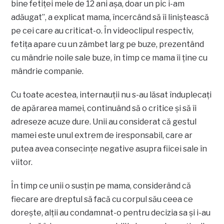
bine fetiței mele de 12 ani așa, doar un pic i-am
adăugat”, a explicat mama, încercând să îi liniștească
pe cei care au criticat-o. În videoclipul respectiv,
fetița apare cu un zâmbet larg pe buze, prezentând
cu mândrie noile sale buze, în timp ce mama îi ține cu
mândrie companie.
Cu toate acestea, internauții nu s-au lăsat înduplecați
de apărarea mamei, continuând să o critice și să îi
adreseze acuze dure. Unii au considerat că gestul
mamei este unul extrem de iresponsabil, care ar
putea avea consecințe negative asupra fiicei sale în
viitor.
În timp ce unii o susțin pe mama, considerând că
fiecare are dreptul să facă cu corpul său ceea ce
dorește, alții au condamnat-o pentru decizia sa și i-au