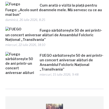
Cum arată o vizită la piață pentru
Fuego: „Acolo sunt doamnele mele. Mă servesc cu ce au
mai bun”
duminică, 26 iulie 2026, 8:25
Fuego sărbătorește 50 de ani printr-
un concert aniversar alături de Ansamblul Folcloric
Național „Transilvania”
miercuri, 22 iulie 2026, 18:10
FUEGO sărbătorește 50 de ani printr-
un concert aniversar alături de
Ansamblul Folcloric Național
„Transilvania”
miercuri, 15 iulie 2026, 9:48