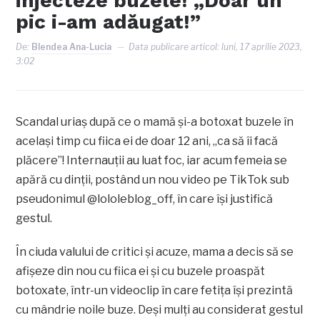
injecteze buzele! „Doar un
pic i-am adăugat!”
De:
Blendea Ana-Lucia
Data publicare articol:
luni, 17 aprilie 2023,
3:02
Scandal uriaș după ce o mamă și-a botoxat buzele în
același timp cu fiica ei de doar 12 ani, „ca să îi facă
plăcere”! Internauții au luat foc, iar acum femeia se
apără cu dinții, postând un nou video pe TikTok sub
pseudonimul @lololeblog_off, în care își justifică
gestul.
În ciuda valului de critici și acuze, mama a decis să se
afișeze din nou cu fiica ei și cu buzele proaspăt
botoxate, într-un videoclip în care fetița își prezintă
cu mândrie noile buze. Deși mulți au considerat gestul