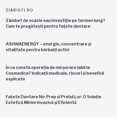
ZIARISTI.RO
Zâmbet de ocazie sau investiție pe termen lung?
Cum te pregătești pentru fațete dentare
ASHWAENERGY – energie, concentrare și
vitalitate pentru bărbații activi
În ce constă operația de micșorare labii la
Cosmedica? Indicații medicale, riscuri și beneficii
explicate
Fațete Dentare No-Prep și Prețul Lor: O Soluție
Estetică Minim Invazivă și Eficientă