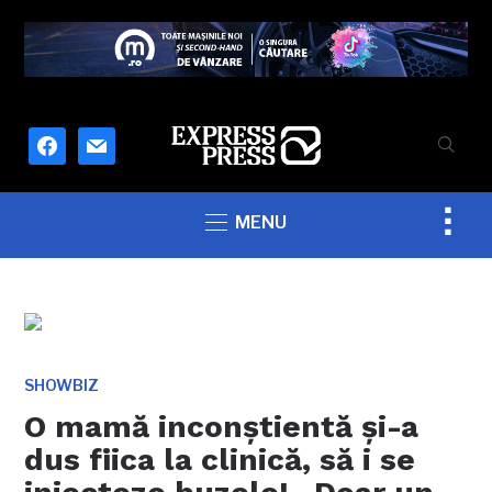
facebook
mail
Togg
MENU
sideb
&
navig
SHOWBIZ
O mamă inconștientă și-a
dus fiica la clinică, să i se