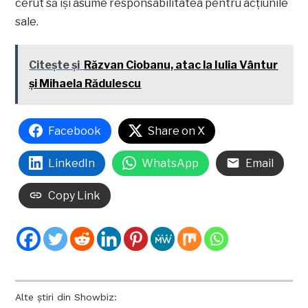
cerut să își asume responsabilitatea pentru acțiunile
sale.
Citește și
Răzvan Ciobanu, atac la Iulia Vântur
şi Mihaela Rădulescu
Facebook
Share on X
LinkedIn
WhatsApp
Email
Copy Link
Alte știri din Showbiz: