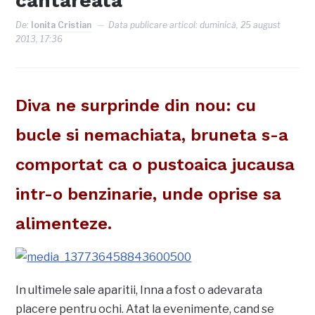
cantareata
De:
Ionita Cristian
Data publicare articol:
duminică, 25 august
2013, 17:36
Diva ne surprinde din nou: cu
bucle si nemachiata, bruneta s-a
comportat ca o pustoaica jucausa
intr-o benzinarie, unde oprise sa
alimenteze.
In ultimele sale aparitii, Inna a fost o adevarata
placere pentru ochi. Atat la evenimente, cand se