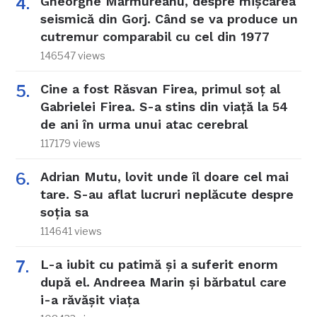
Gheorghe Mărmureanu, despre mișcarea
seismică din Gorj. Când se va produce un
cutremur comparabil cu cel din 1977
146547 views
Cine a fost Răsvan Firea, primul soț al
Gabrielei Firea. S-a stins din viață la 54
de ani în urma unui atac cerebral
117179 views
Adrian Mutu, lovit unde îl doare cel mai
tare. S-au aflat lucruri neplăcute despre
soția sa
114641 views
L-a iubit cu patimă și a suferit enorm
după el. Andreea Marin și bărbatul care
i-a răvășit viața