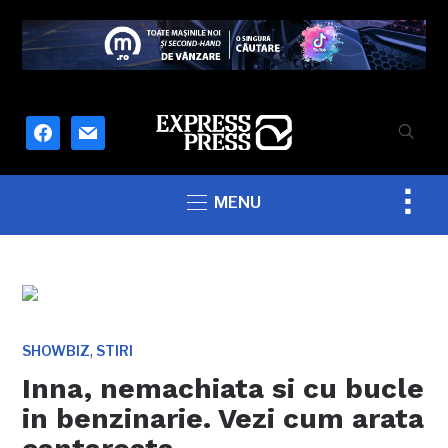
facebook
mail
Togg
MENU
sideb
&
navig
,
SHOWBIZ
STIRI
Inna, nemachiata si cu bucle
in benzinarie. Vezi cum arata