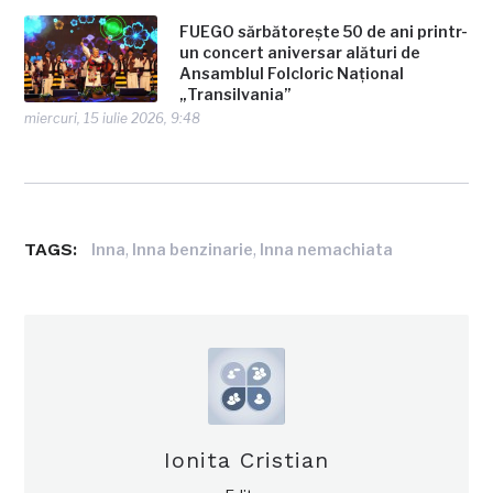
FUEGO sărbătorește 50 de ani printr-
un concert aniversar alături de
Ansamblul Folcloric Național
„Transilvania”
miercuri, 15 iulie 2026, 9:48
TAGS:
,
,
Inna
Inna benzinarie
Inna nemachiata
Ionita Cristian