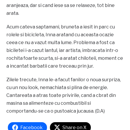
aranjeaza, dar si cand iese sa se relaxeze, tot bine
arata.
Acum cateva saptamani, bruneta a iesit in parc cu
rolele si bicicleta, Inna aratand cu aceasta ocazie
ceea ce nu a vazut multa lume. Problema a fost ca
biciletei i-a cazut lantul, iar artista, imbracata intr-o
rochita foarte scurta, si-a aratat chiloteii, moment ce
a incantat barbatii care treceau prin jur.
Zilele trecute, Inna le-a facut fanilor o noua surpriza,
cu un nou look, nemachiata si plina de energie.
Cantareata a atras toate privirile, cand a cbrat din
masina sa alimenteze cu combustibil si
comportandu-se ca o pustoaica jucausa. (D.A)
Facebook
Share on X