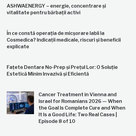
ASHWAENERGY – energie, concentrare și
vitalitate pentru bărbații activi
În ce constă operația de micșorare labii la
Cosmedica? Indicații medicale, riscuri și beneficii
explicate
Fațete Dentare No-Prep și Prețul Lor: O Soluție
Estetică Minim Invazivă și Eficientă
Cancer Treatment in Vienna and
Israel for Romanians 2026 — When
the Goal Is Complete Cure and When
It Is a Good Life: Two Real Cases |
Episode 8 of 10