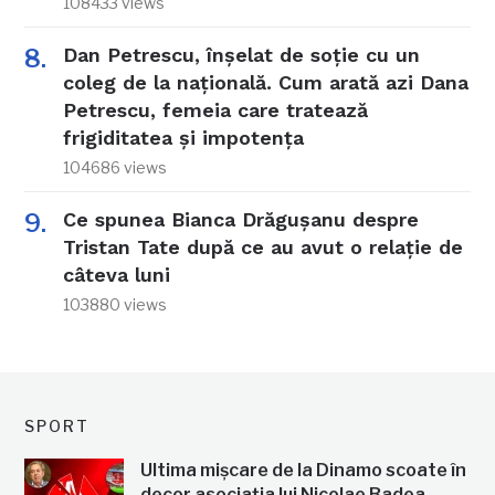
108433 views
Dan Petrescu, înșelat de soție cu un
coleg de la națională. Cum arată azi Dana
Petrescu, femeia care tratează
frigiditatea și impotența
104686 views
Ce spunea Bianca Drăgușanu despre
Tristan Tate după ce au avut o relație de
câteva luni
103880 views
SPORT
Ultima mișcare de la Dinamo scoate în
decor asociația lui Nicolae Badea