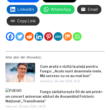
LinkedIn
WhatsApp
Email
Copy Link
Alte știri din Showbiz:
Cum arată o vizită la piață pentru
Fuego: „Acolo sunt doamnele mele.
Mă servesc cu ce au mai bun”
duminică, 26 iulie 2026, 8:25
Fuego sărbătorește 50 de ani printr-
un concert aniversar alături de Ansamblul Folcloric
Național „Transilvania”
miercuri, 22 iulie 2026, 18:10