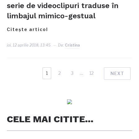
serie de videoclipuri traduse în
limbajul mimico-gestual
Citește articol
joi, 12 aprilie 2018, 13:45
De:
Cristina
1
2
3
…
12
NEXT
CELE MAI CITITE…