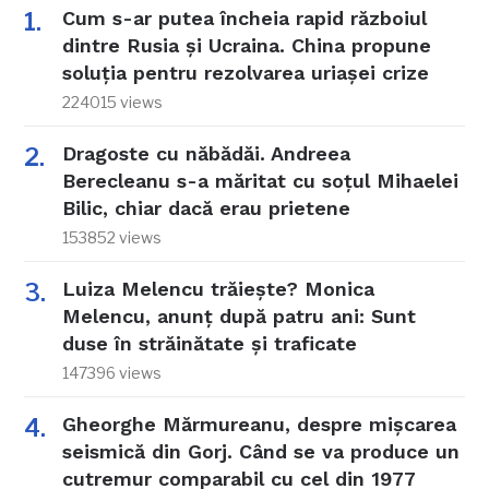
Cum s-ar putea încheia rapid războiul
dintre Rusia și Ucraina. China propune
soluția pentru rezolvarea uriașei crize
224015 views
Dragoste cu năbădăi. Andreea
Berecleanu s-a măritat cu soțul Mihaelei
Bilic, chiar dacă erau prietene
153852 views
Luiza Melencu trăiește? Monica
Melencu, anunț după patru ani: Sunt
duse în străinătate și traficate
147396 views
Gheorghe Mărmureanu, despre mișcarea
seismică din Gorj. Când se va produce un
cutremur comparabil cu cel din 1977