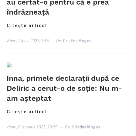
au certat-o pentru că e prea
îndrăzneață
Citește articol
vineri, 2 iunie 2023, 1:45
De:
Cristina Mogos
Inna, primele declarații după ce
Deliric a cerut-o de soție: Nu m-
am așteptat
Citește articol
vineri, 6 ianuarie 2023, 20:39
De:
Cristina Mogos