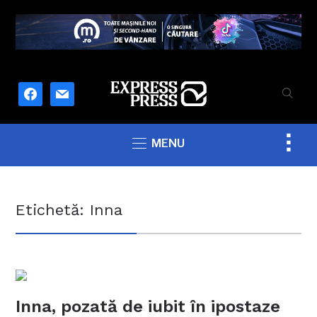
facebook
mail
Togg
MENU
sideb
&
navig
Etichetă:
Inna
Inna, pozată de iubit în ipostaze