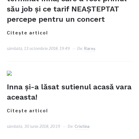
său job și ce tarif NEAȘTEPTAT
percepe pentru un concert
Citește articol
sâmbătă, 13 octombrie 2018, 19:49
De:
Rareş
Inna și-a lăsat sutienul acasă vara
aceasta!
Citește articol
sâmbătă, 30 iunie 2018, 20:19
De:
Cristina