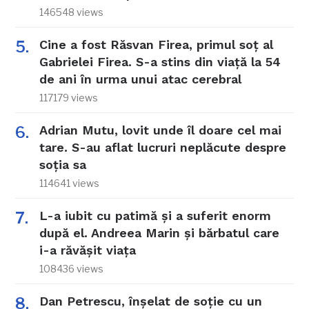
146548 views
Cine a fost Răsvan Firea, primul soț al
Gabrielei Firea. S-a stins din viață la 54
de ani în urma unui atac cerebral
117179 views
Adrian Mutu, lovit unde îl doare cel mai
tare. S-au aflat lucruri neplăcute despre
soția sa
114641 views
L-a iubit cu patimă și a suferit enorm
după el. Andreea Marin și bărbatul care
i-a răvășit viața
108436 views
Dan Petrescu, înșelat de soție cu un