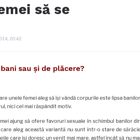
emei să se
 2014, 20:42
bani sau şi de plăcere?
re unele femei aleg să îşi vândă corpurile este lipsa banilor
ul, nici cel mai răspândit motiv.
mei ajung să ofere favoruri sexuale în schimbul banilor di
care aleg această variantă nu sunt într-o stare de sărăci
meile care îşi doresc un venit mai mare, astfel încât să nu ma