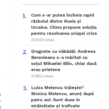
Cum s-ar putea încheia rapid
războiul dintre Rusia și
Ucraina. China propune soluția
pentru rezolvarea uriașei crize
224002 views
Dragoste cu năbădăi. Andreea
Berecleanu s-a măritat cu
soțul Mihaelei Bilic, chiar dacă
erau prietene
.
153852 views
Luiza Melencu trăiește?
Monica Melencu, anunț după
n
patru ani: Sunt duse în
e
străinătate și traficate
i