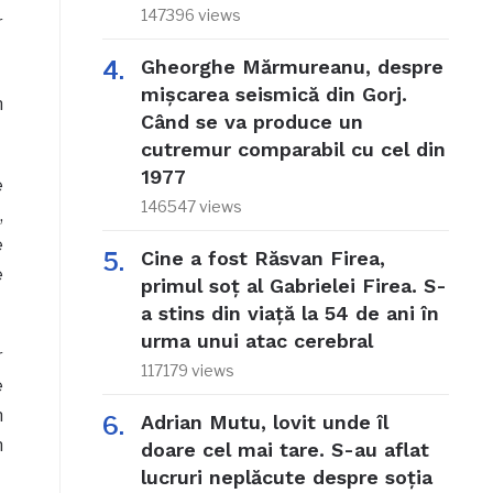
147396 views
r
Gheorghe Mărmureanu, despre
mișcarea seismică din Gorj.
n
Când se va produce un
cutremur comparabil cu cel din
1977
e
146547 views
,
e
Cine a fost Răsvan Firea,
e
primul soț al Gabrielei Firea. S-
a stins din viață la 54 de ani în
urma unui atac cerebral
r
117179 views
e
n
Adrian Mutu, lovit unde îl
n
doare cel mai tare. S-au aflat
lucruri neplăcute despre soția