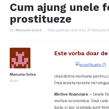
Cum ajung unele f
prostitueze
De:
Manuela Golea
Data publicare articol:
joi, 27 februarie
Este vorba doar de 
Manuela Golea
Unul dintre motivele pentru ca
Autor
Însă acesta nu este nici singur
Motive financiare –
Unele fe
motive economice. Însă cele 
lucie, ci pur şi simplu sunt fe