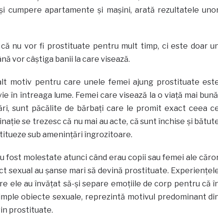
ă îşi cumpere apartamente şi maşini, arată rezultatele uno
că nu vor fi prostituate pentru mult timp, ci este doar u
nă vor câştiga banii la care visează.
alt motiv pentru care unele femei ajung prostituate est
vie în întreaga lume. Femei care visează la o viaţă mai bună
ţări, sunt păcălite de bărbaţi care le promit exact ceea c
tinaţie se trezesc că nu mai au acte, că sunt închise şi bătut
ostitueze sub ameninţări îngrozitoare.
u fost molestate atunci când erau copii sau femei ale căro
ct sexual au şanse mari să devină prostituate. Experienţel
are ele au învăţat să-şi separe emoţiile de corp pentru că î
 simple obiecte sexuale, reprezintă motivul predominant di
in prostituate.