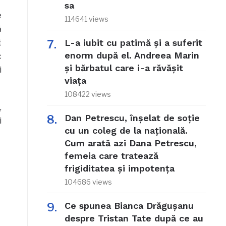
sa
e
114641 views
ă
L-a iubit cu patimă și a suferit
t
enorm după el. Andreea Marin
c
și bărbatul care i-a răvășit
i
viața
108422 views
,
Dan Petrescu, înșelat de soție
i
cu un coleg de la națională.
Cum arată azi Dana Petrescu,
femeia care tratează
frigiditatea și impotența
104686 views
Ce spunea Bianca Drăgușanu
despre Tristan Tate după ce au