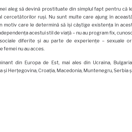
ei aleg să devină prostituate din simplul fapt pentru că l
al cercetătorilor ruşi. Nu sunt multe care ajung în aceast
 un motiv care le determină să îşi câştige existenţa în aces
ndependenţa acestui stil de viaţă – nu au program fix, cunos
ociale diferite şi au parte de experienţe – sexuale or
te femei nu au acces.
inant din Europa de Est, mai ales din Ucraina, Bulgaria
ia şi Herţegovina, Croaţia, Macedonia, Muntenegru, Serbia ş