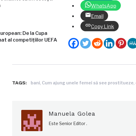
ă
WhatsApp
Email
Copy Link
european: De la Cupa
mat al competițiilor UEFA
TAGS:
,
,
bani
Cum ajung unele femei să see prostitueze
Manuela Golea
Este Senior Editor .