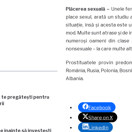
Plăcerea sexuală –
Unele fem
place sexul, arată un studiu 
situaţie, însă şi acesta este
mod. Multe sunt atrase şi de i
numeroşi oameni din clase s
nonsexuale – la care multe al
Prostituatele provin predom
România, Rusia, Polonia, Bosn
Albania.
 te pregătești pentru
ii
Facebook
Share on X
LinkedIn
re înainte să investești