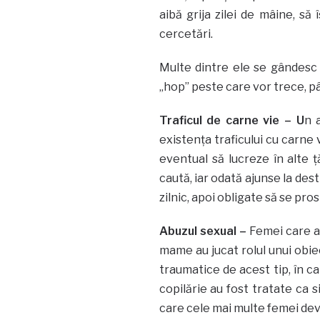
aibă grija zilei de mâine, s
cercetări.
Multe dintre ele se gândesc 
„hop” peste care vor trece, pâ
Traficul de carne vie – U
n 
existenţa traficului cu carne 
eventual să lucreze în alte 
caută, iar odată ajunse la des
zilnic, apoi obligate să se pr
Abuzul sexual –
Femei care a
mame au jucat rolul unui obie
traumatice de acest tip, în c
copilărie au fost tratate ca
care cele mai multe femei dev