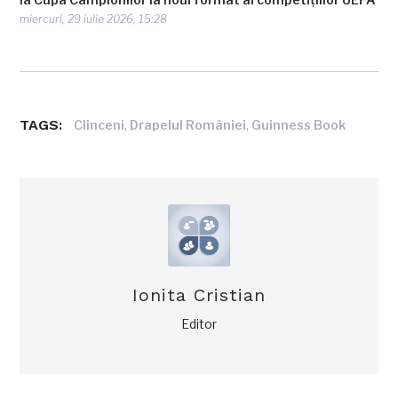
miercuri, 29 iulie 2026, 15:28
TAGS:
,
,
Clinceni
Drapelul României
Guinness Book
Ionita Cristian
Editor