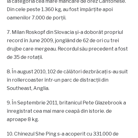
la categoria cea mare mâncare de orez Cantonese.
Din cele peste 1.360 kg, au fost împărţite apoi
oamenilor 7.000 de porţii.
7. Milan Roskopf din Slovacia şi-a doborât propriul
record în June 2009, jonglând de 62 de ori cu trei
drujbe care mergeau. Recordul său precedent a fost
de 35 de rotaţii.
8. În august 2010, 102 de călători dezbrăcaţi s-au suit
în rollercoaster într-un parc de distracţii din
Southeast, Anglia.
9. În Septembrie 2011, britanicul Pete Glazebrook a
înregistrat cea mai mare ceapă din istorie. de
aproape 8 kg.
10. Chinezul She Ping s-a acoperit cu 331.000 de