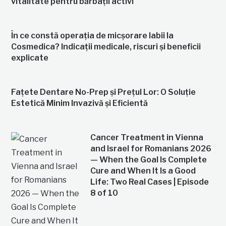
vitalitate pentru bărbații activi
În ce constă operația de micșorare labii la
Cosmedica? Indicații medicale, riscuri și beneficii
explicate
Fațete Dentare No-Prep și Prețul Lor: O Soluție
Estetică Minim Invazivă și Eficientă
Cancer Treatment in Vienna
and Israel for Romanians 2026
— When the Goal Is Complete
Cure and When It Is a Good
Life: Two Real Cases | Episode
8 of 10