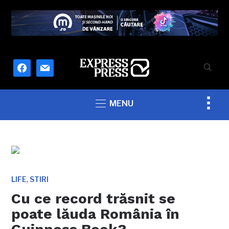
facebook
mail
Togg
MENU
sideb
&
navig
,
LIFE
STIRI
Cu ce record trăsnit se
poate lăuda România în