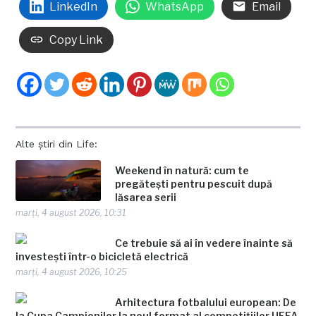
LinkedIn
WhatsApp
Email
Copy Link
Alte știri din Life:
Weekend în natură: cum te
pregătești pentru pescuit după
lăsarea serii
marți, 4 august 2026, 10:31
Ce trebuie să ai în vedere înainte să
investești într-o bicicletă electrică
marți, 4 august 2026, 10:25
Arhitectura fotbalului european: De
la Cupa Campionilor la noul format al competițiilor UEFA