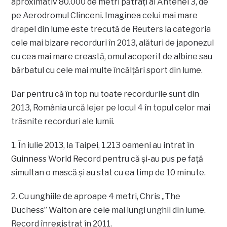
aproximativ 80.000 de metri pătraţi al Antenei 3, de
pe Aerodromul Clinceni. Imaginea celui mai mare
drapel din lume este trecută de Reuters la categoria
cele mai bizare recorduri în 2013, alături de japonezul
cu cea mai mare creastă, omul acoperit de albine sau
bărbatul cu cele mai multe încălţări sport din lume.
Dar pentru că în top nu toate recordurile sunt din
2013, România urcă lejer pe locul 4 în topul celor mai
trăsnite recorduri ale lumii.
1. În iulie 2013, la Taipei, 1.213 oameni au intrat în
Guinness World Record pentru că şi-au pus pe faţă
simultan o mască şi au stat cu ea timp de 10 minute.
2. Cu unghiile de aproape 4 metri, Chris „The
Duchess” Walton are cele mai lungi unghii din lume.
Record înregistrat în 2011.