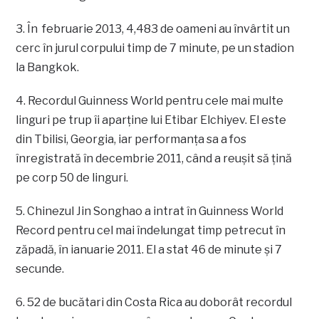
3. În februarie 2013, 4,483 de oameni au învârtit un
cerc în jurul corpului timp de 7 minute, pe un stadion
la Bangkok.
4. Recordul Guinness World pentru cele mai multe
linguri pe trup îi aparţine lui Etibar Elchiyev. El este
din Tbilisi, Georgia, iar performanţa sa a fos
înregistrată în decembrie 2011, când a reuşit să ţină
pe corp 50 de linguri.
5. Chinezul Jin Songhao a intrat în Guinness World
Record pentru cel mai îndelungat timp petrecut în
zăpadă, în ianuarie 2011. El a stat 46 de minute şi 7
secunde.
6. 52 de bucătari din Costa Rica au doborât recordul