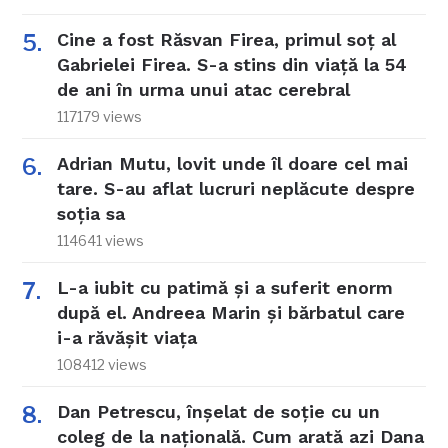
Cine a fost Răsvan Firea, primul soț al
Gabrielei Firea. S-a stins din viață la 54
de ani în urma unui atac cerebral
117179 views
Adrian Mutu, lovit unde îl doare cel mai
tare. S-au aflat lucruri neplăcute despre
soția sa
114641 views
L-a iubit cu patimă și a suferit enorm
după el. Andreea Marin și bărbatul care
i-a răvășit viața
108412 views
Dan Petrescu, înșelat de soție cu un
coleg de la națională. Cum arată azi Dana