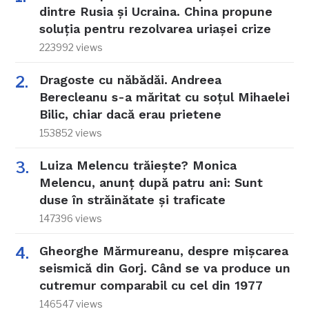
dintre Rusia și Ucraina. China propune
soluția pentru rezolvarea uriașei crize
223992 views
Dragoste cu năbădăi. Andreea
Berecleanu s-a măritat cu soțul Mihaelei
Bilic, chiar dacă erau prietene
153852 views
Luiza Melencu trăiește? Monica
Melencu, anunț după patru ani: Sunt
duse în străinătate și traficate
147396 views
Gheorghe Mărmureanu, despre mișcarea
seismică din Gorj. Când se va produce un
cutremur comparabil cu cel din 1977
146547 views