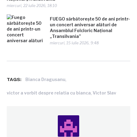
miercuri, 22 iulie 2026, 18:10
FUEGO sărbătorește 50 de ani printr-
un concert aniversar alături de
Ansamblul Folcloric Național
„Transilvania”
miercuri, 15 iulie 2026, 9:48
TAGS:
,
Bianca Dragusanu
,
victor a vorbit despre relatia cu bianca
Victor Slav