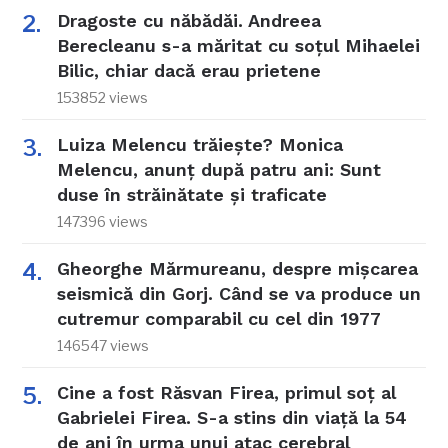
Dragoste cu năbădăi. Andreea
Berecleanu s-a măritat cu soțul Mihaelei
Bilic, chiar dacă erau prietene
153852 views
Luiza Melencu trăiește? Monica
Melencu, anunț după patru ani: Sunt
duse în străinătate și traficate
147396 views
Gheorghe Mărmureanu, despre mișcarea
seismică din Gorj. Când se va produce un
cutremur comparabil cu cel din 1977
146547 views
Cine a fost Răsvan Firea, primul soț al
Gabrielei Firea. S-a stins din viață la 54
de ani în urma unui atac cerebral