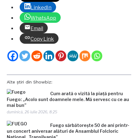
LinkedIn
WhatsApp
Email
Copy Link
Alte știri din Showbiz:
Cum arată o vizită la piață pentru
Fuego: „Acolo sunt doamnele mele. Mă servesc cu ce au
mai bun”
duminică, 26 iulie 2026, 8:25
Fuego sărbătorește 50 de ani printr-
un concert aniversar alături de Ansamblul Folcloric
Național „Transilvania”