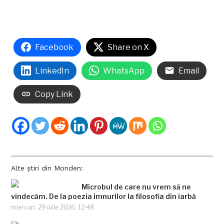
Facebook
Share on X
LinkedIn
WhatsApp
Email
Copy Link
Alte știri din Monden:
Microbul de care nu vrem să ne
vindecăm. De la poezia imnurilor la filosofia din iarbă
miercuri, 29 iulie 2026, 12:48