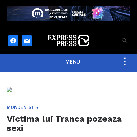
facebook
mail
Togg
MENU
sideb
&
navig
,
MONDEN
STIRI
Victima lui Tranca pozeaza
sexi