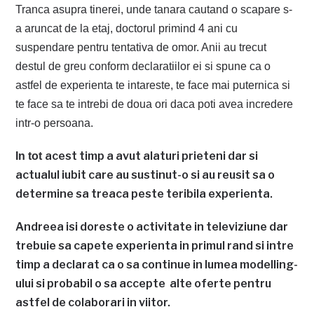
Tranca asupra tinerei, unde tanara cautand o scapare s-
a aruncat de la etaj, doctorul primind 4 ani cu
suspendare pentru tentativa de omor. Anii au trecut
destul de greu conform declaratiilor ei si spune ca o
astfel de experienta te intareste, te face mai puternica si
te face sa te intrebi de doua ori daca poti avea incredere
intr-o persoana.
acest timp a avut alaturi prieteni dar si
In tot
actualul iubit care au sustinut-o si au reusit sa o
determine sa treaca peste teribila experienta.
Andreea isi doreste o activitate in televiziune dar
trebuie sa capete experienta in primul rand si intre
timp a declarat ca o sa continue in lumea modelling-
ului si probabil o sa accepte alte oferte pentru
astfel de colaborari in viitor.