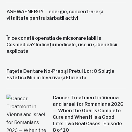
ASHWAENERGY – energie, concentrare și
vitalitate pentru bărbații activi
În ce constă operația de micșorare labii la
Cosmedica? Indicații medicale, riscuri și beneficii
explicate
Fațete Dentare No-Prep și Prețul Lor: O Soluție
Estetică Minim Invazivă și Eficientă
Cancer Treatment in Vienna
and Israel for Romanians 2026
— When the Goal Is Complete
Cure and When It Is a Good
Life: Two Real Cases | Episode
8 of 10