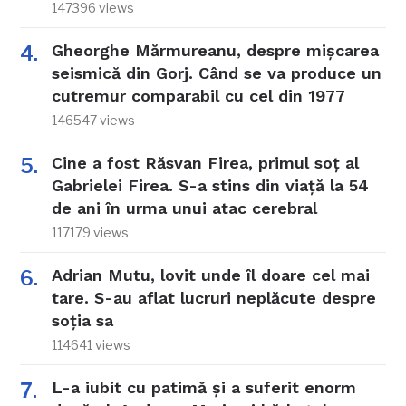
147396 views
Gheorghe Mărmureanu, despre mișcarea
seismică din Gorj. Când se va produce un
cutremur comparabil cu cel din 1977
146547 views
Cine a fost Răsvan Firea, primul soț al
Gabrielei Firea. S-a stins din viață la 54
de ani în urma unui atac cerebral
117179 views
Adrian Mutu, lovit unde îl doare cel mai
tare. S-au aflat lucruri neplăcute despre
soția sa
114641 views
L-a iubit cu patimă și a suferit enorm