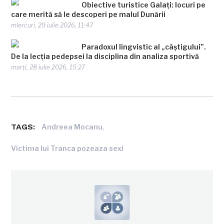
Obiective turistice Galați: locuri pe
care merită să le descoperi pe malul Dunării
miercuri, 29 iulie 2026, 11:47
Paradoxul lingvistic al „câștigului”.
De la lecția pedepsei la disciplina din analiza sportivă
marți, 28 iulie 2026, 15:27
TAGS:
,
Andreea Mocanu
Victima lui Tranca pozeaza sexi