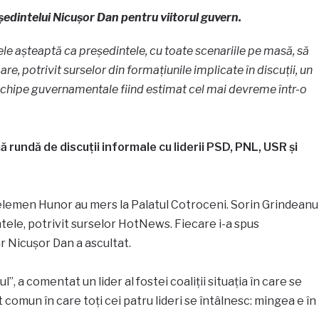
ședintelui Nicușor Dan pentru viitorul guvern.
ele așteaptă ca președintele, cu toate scenariile pe masă, să
e, potrivit surselor din formațiunile implicate în discuții, un
chipe guvernamentale fiind estimat cel mai devreme într-o
ă rundă de discuții informale cu liderii PSD, PNL, USR și
 Kelemen Hunor au mers la Palatul Cotroceni. Sorin Grindeanu
ntele, potrivit surselor HotNews. Fiecare i-a spus
ar Nicușor Dan a ascultat.
l”, a comentat un lider al fostei coaliții situația în care se
 comun în care toți cei patru lideri se întâlnesc: mingea e în