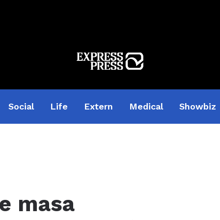
Social
Life
Extern
Medical
Showbiz
pe masa