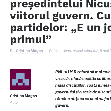
președintelui Nic
viitorul guvern. Cu
partidelor: „E un j
primul”
De:
Cristina Mogos
Data publicare articol:
sâmbătă, 9 mai 
PNL și USR refuză să mai col
vrea să refacă coaliția cu liber
masa discuțiilor. Toată lumea 
guvernului și o serie de discu
Cristina Mogos
rămâne obținerea unei majorit
Autor
guvern.