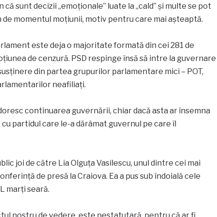
că sunt decizii „emoționale” luate la „cald” și multe se pot
 de momentul moțiunii, motiv pentru care mai așteaptă.
arlament este deja o majoritate formată din cei 281 de
țiunea de cenzură. PSD respinge însă să intre la guvernare
o susținere din partea grupurilor parlamentare mici – POT,
rlamentarilor neafiliați.
 doresc continuarea guvernării, chiar dacă asta ar însemna
cu partidul care le-a dărâmat guvernul pe care îl
lic joi de către Lia Olguța Vasilescu, unul dintre cei mai
 conferință de presă la Craiova. Ea a pus sub îndoială cele
L marți seară.
ctul nostru de vedere, este nestatutară, pentru că ar fi