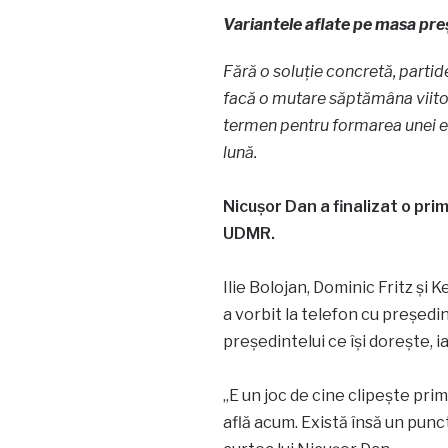
Variantele aflate pe masa pre
Fără o soluție concretă, partid
facă o mutare săptămâna viitoar
termen pentru formarea unei e
lună.
Nicușor Dan a finalizat o prim
UDMR.
Ilie Bolojan, Dominic Fritz și
a vorbit la telefon cu președi
președintelui ce își dorește, i
„E un joc de cine clipește primu
află acum. Există însă un punct