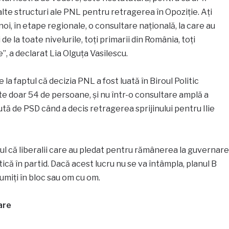
alte structuri ale PNL pentru retragerea în Opoziţie. Aţi
oi, în etape regionale, o consultare naţională, la care au
i de la toate nivelurile, toţi primarii din România, toţi
e”, a declarat Lia Olguța Vasilescu.
 la faptul că decizia PNL a fost luată în Biroul Politic
te doar 54 de persoane, și nu într-o consultare amplă a
tă de PSD când a decis retragerea sprijinului pentru Ilie
l că liberalii care au pledat pentru rămânerea la guvernare
ică în partid. Dacă acest lucru nu se va întâmpla, planul B
umiți în bloc sau om cu om.
are