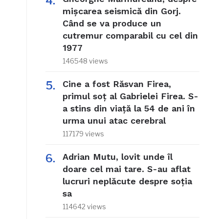
mișcarea seismică din Gorj.
Când se va produce un
cutremur comparabil cu cel din
1977
146548 views
Cine a fost Răsvan Firea,
primul soț al Gabrielei Firea. S-
a stins din viață la 54 de ani în
urma unui atac cerebral
117179 views
Adrian Mutu, lovit unde îl
doare cel mai tare. S-au aflat
lucruri neplăcute despre soția
sa
114642 views