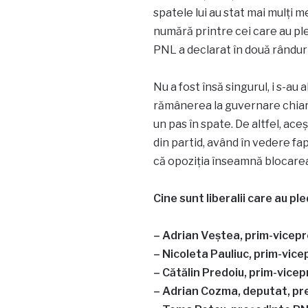
spatele lui au stat mai mulți m
numără printre cei care au pl
PNL a declarat în două rânduri
Nu a fost însă singurul, i s-au
rămânerea la guvernare chiar ș
un pas în spate. De altfel, ac
din partid, având în vedere fa
că opoziția înseamnă blocarea 
Cine sunt liberalii care au p
– Adrian Veștea, prim-vicep
– Nicoleta Pauliuc, prim-vic
– Cătălin Predoiu, prim-vicep
– Adrian Cozma, deputat, p