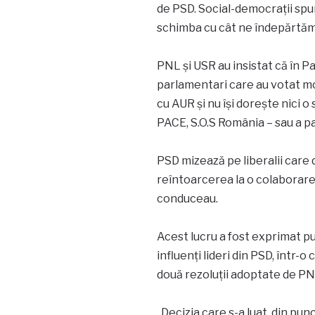
de PSD. Social-democrații spun 
schimba cu cât ne îndepărtăm
PNL și USR au insistat că în P
parlamentari care au votat mo
cu AUR și nu își dorește nici 
PACE, S.O.S România – sau a pa
PSD mizează pe liberalii care
reîntoarcerea la o colaborare 
conduceau.
Acest lucru a fost exprimat pub
influenți lideri din PSD, într-o
două rezoluții adoptate de PN
„Decizia care s-a luat, din pun