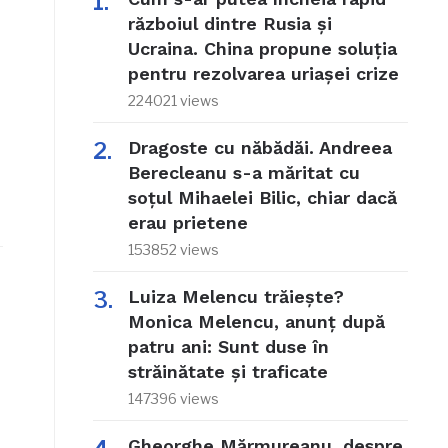
războiul dintre Rusia și
Ucraina. China propune soluția
pentru rezolvarea uriașei crize
224021 views
Dragoste cu năbădăi. Andreea
Berecleanu s-a măritat cu
soțul Mihaelei Bilic, chiar dacă
erau prietene
153852 views
Luiza Melencu trăiește?
Monica Melencu, anunț după
patru ani: Sunt duse în
străinătate și traficate
147396 views
Gheorghe Mărmureanu, despre