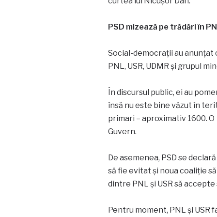
curtea lui Nicușor Dan.
PSD mizează pe trădări în P
Social-democrații au anunțat c
PNL, USR, UDMR și grupul minori
În discursul public, ei au pome
însă nu este bine văzut în teri
primari – aproximativ 1600. O 
Guvern.
De asemenea, PSD se declară 
să fie evitat și noua coaliție 
dintre PNL și USR să accepte s
Pentru moment, PNL și USR fa