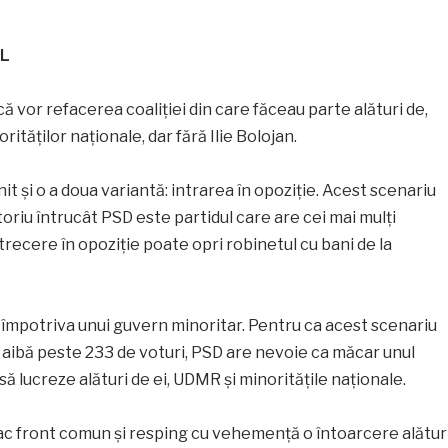
NL
ă vor refacerea coaliției din care făceau parte alături de,
tăților naționale, dar fără Ilie Bolojan.
nit și o a doua variantă: intrarea în opoziție. Acest scenariu
toriu întrucât PSD este partidul care are cei mai mulți
trecere în opoziție poate opri robinetul cu bani de la
împotriva unui guvern minoritar. Pentru ca acest scenariu
să aibă peste 233 de voturi, PSD are nevoie ca măcar unul
ă lucreze alături de ei, UDMR și minoritățile naționale.
c front comun și resping cu vehemență o întoarcere alătur