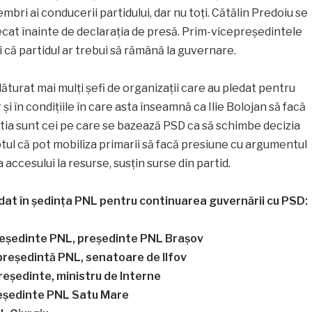
embri ai conducerii partidului, dar nu toți. Cătălin Predoiu se
ecat înainte de declarația de presă. Prim-vicepreședintele
 că partidul ar trebui să rămână la guvernare.
 alăturat mai mulți șefi de organizații care au pledat pentru
i în condițiile în care asta înseamnă ca Ilie Bolojan să facă
eștia sunt cei pe care se bazează PSD ca să schimbe decizia
ptul că pot mobiliza primarii să facă presiune cu argumentul
accesului la resurse, susțin surse din partid.
ledat în ședința PNL pentru continuarea guvernării cu PSD:
reședinte PNL, președinte PNL Brașov
epreședintă PNL, senatoare de Ilfov
reședinte, ministru de Interne
reședinte PNL Satu Mare