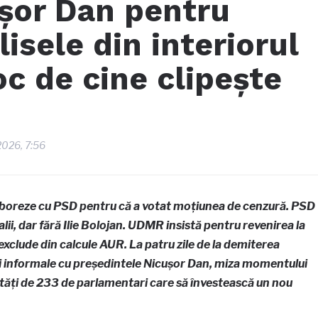
ușor Dan pentru
lisele din interiorul
oc de cine clipește
2026, 7:56
aboreze cu PSD pentru că a votat moțiunea de cenzură. PSD
alii, dar fără Ilie Bolojan. UDMR insistă pentru revenirea la
exclude din calcule AUR. La patru zile de la demiterea
ții informale cu președintele Nicușor Dan, miza momentului
ăți de 233 de parlamentari care să învestească un nou