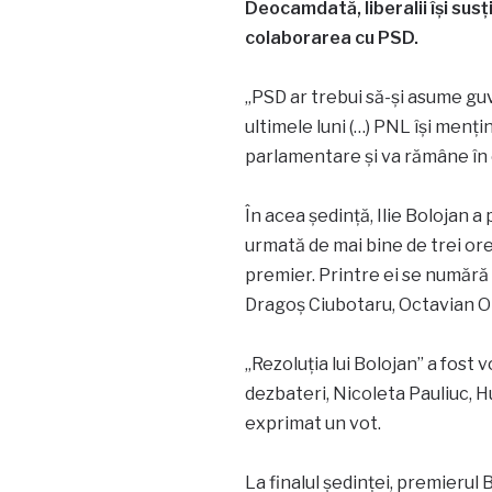
Deocamdată, liberalii își susț
colaborarea cu PSD.
„PSD ar trebui să-și asume guv
ultimele luni (…) PNL își menți
parlamentare și va rămâne în 
În acea ședință, Ilie Bolojan a
urmată de mai bine de trei ore
premier. Printre ei se numără
Dragoș Ciubotaru, Octavian O
„Rezoluția lui Bolojan” a fost 
dezbateri, Nicoleta Pauliuc, 
exprimat un vot.
La finalul ședinței, premierul B