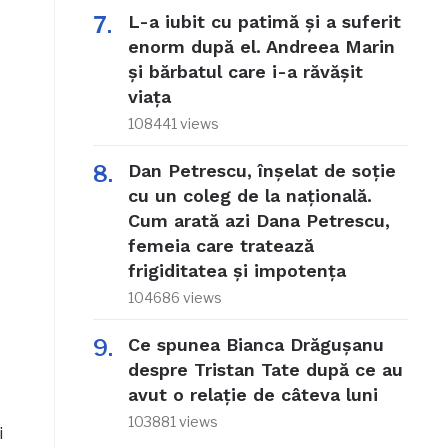
L-a iubit cu patimă și a suferit
enorm după el. Andreea Marin
și bărbatul care i-a răvășit
viața
108441 views
Dan Petrescu, înșelat de soție
cu un coleg de la națională.
Cum arată azi Dana Petrescu,
femeia care tratează
frigiditatea și impotența
104686 views
Ce spunea Bianca Drăgușanu
despre Tristan Tate după ce au
avut o relație de câteva luni
103881 views
i