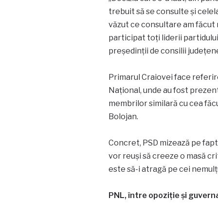
trebuit să se consulte şi celel
văzut ce consultare am făcut n
participat toţi liderii partidulu
preşedinţii de consilii judeţen
Primarul Craiovei face referire
Național, unde au fost prezen
membrilor similară cu cea făcu
Bolojan.
Concret, PSD mizează pe faptu
vor reuși să creeze o masă crit
este să-i atragă pe cei nemulț
PNL, între opoziție și guvern