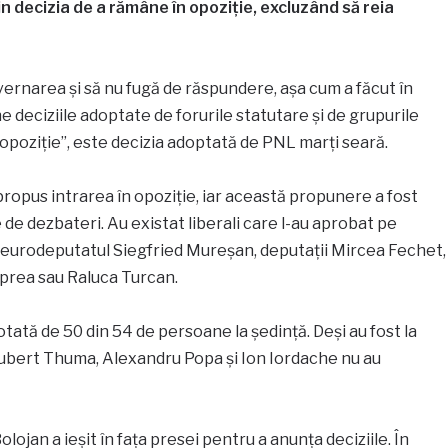
in decizia de a rămâne în opoziție, excluzând să reia
ernarea și să nu fugă de răspundere, așa cum a făcut în
ne deciziile adoptate de forurile statutare și de grupurile
opoziție”, este decizia adoptată de PNL marți seară.
 propus intrarea în opoziție, iar această propunere a fost
 de dezbateri. Au existat liberali care l-au aprobat pe
 eurodeputatul Siegfried Mureșan, deputații Mircea Fechet,
prea sau Raluca Turcan.
votată de 50 din 54 de persoane la ședință. Deși au fost la
Hubert Thuma, Alexandru Popa și Ion Iordache nu au
olojan a ieșit în fața presei pentru a anunța deciziile. În