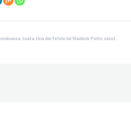
,
,
,
,
lendoarea
toata
Una din fetele lui Vladimir Putin
văzut