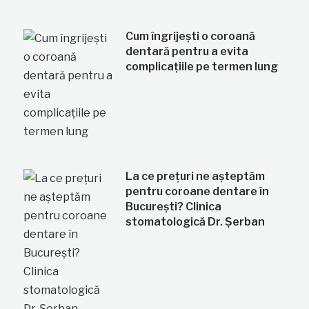
Cum îngrijești o coroană
dentară pentru a evita
complicațiile pe termen lung
La ce prețuri ne așteptăm
pentru coroane dentare în
București? Clinica
stomatologică Dr. Șerban