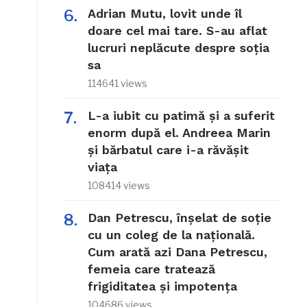
Adrian Mutu, lovit unde îl
doare cel mai tare. S-au aflat
lucruri neplăcute despre soția
sa
114641 views
L-a iubit cu patimă și a suferit
enorm după el. Andreea Marin
și bărbatul care i-a răvășit
viața
108414 views
Dan Petrescu, înșelat de soție
cu un coleg de la națională.
Cum arată azi Dana Petrescu,
femeia care tratează
frigiditatea și impotența
104686 views