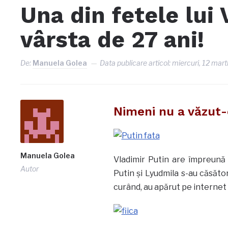
Una din fetele lui 
vârsta de 27 ani!
De:
Manuela Golea
Data publicare articol:
miercuri, 12 mart
Nimeni nu a văzut-
Manuela Golea
Vladimir Putin are împreună 
Autor
Putin şi Lyudmila s-au căsăto
curând, au apărut pe internet 