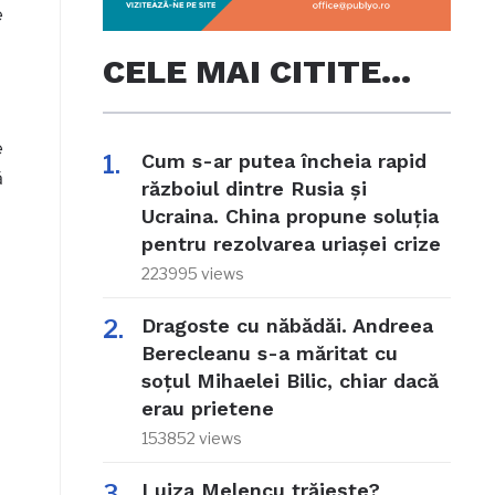
e
CELE MAI CITITE…
e
Cum s-ar putea încheia rapid
ă
războiul dintre Rusia și
Ucraina. China propune soluția
pentru rezolvarea uriașei crize
223995 views
Dragoste cu năbădăi. Andreea
Berecleanu s-a măritat cu
soțul Mihaelei Bilic, chiar dacă
erau prietene
153852 views
Luiza Melencu trăiește?