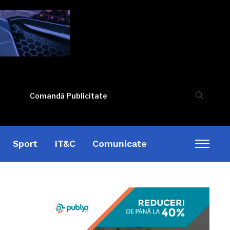
Comandă Publicitate
Sport
IT&C
Comunicate
Toggl
sideb
&
naviga