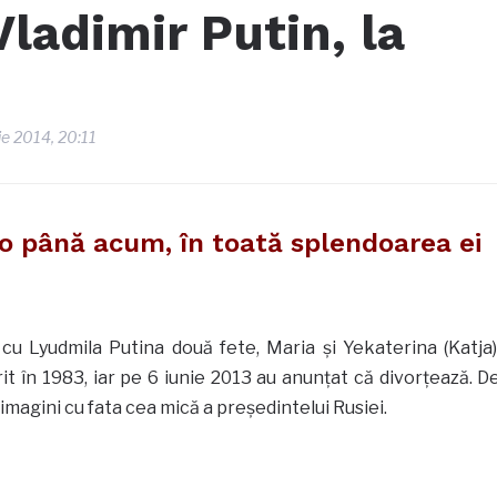
Vladimir Putin, la
ie 2014, 20:11
o până acum, în toată splendoarea ei
cu Lyudmila Putina două fete, Maria şi Yekaterina (Katja)
rit în 1983, iar pe 6 iunie 2013 au anunţat că divorţează. D
imagini cu fata cea mică a preşedintelui Rusiei.