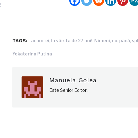
2
TAGS:
,
,
,
,
,
,
acum
ei
la vârsta de 27 ani!
Nimeni
nu
până
sp
Yekaterina Putina
Manuela Golea
Este Senior Editor .