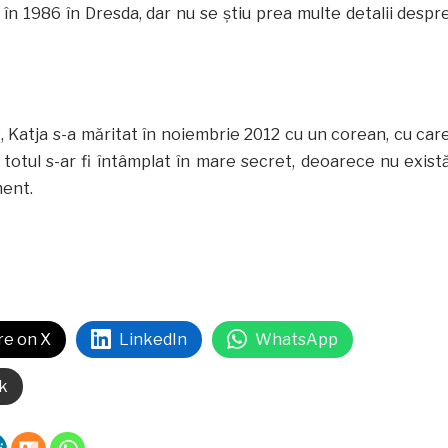
în 1986 în Dresda, dar nu se ştiu prea multe detalii despr
e, Katja s-a măritat în noiembrie 2012 cu un corean, cu car
ă totul s-ar fi întâmplat în mare secret, deoarece nu exist
ment.
re on X
LinkedIn
WhatsApp
k