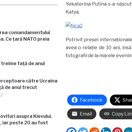
Yekaterina Putina s-a născut 
Katya.
erea comandamentului
a. Ce țară NATO preia
Potrivit presei internaţional
avea o relaţie de 10 ani, îns
fotografii de la marele eveni
terceptoare către Ucraina
ță de anul trecut
52
Facebook
Sha
Email
Copy Lin
lovituri asupra Kievului.
 iar peste 20 au fost