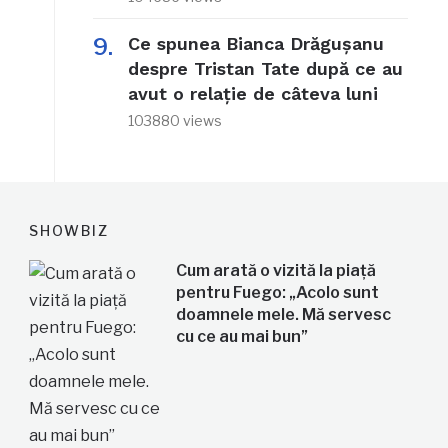
Ce spunea Bianca Drăgușanu
despre Tristan Tate după ce au
avut o relație de câteva luni
103880 views
SHOWBIZ
Cum arată o vizită la piață
pentru Fuego: „Acolo sunt
doamnele mele. Mă servesc
cu ce au mai bun”