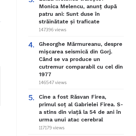
Monica Melencu, anunț după
patru ani: Sunt duse în
străinătate și traficate
147396 views
Gheorghe Mărmureanu, despre
mișcarea seismică din Gorj.
Când se va produce un
cutremur comparabil cu cel din
1977
146547 views
Cine a fost Răsvan Firea,
primul soț al Gabrielei Firea. S-
a stins din viață la 54 de ani în
urma unui atac cerebral
117179 views