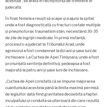
acestuia”, se arată în rechizitoriul de trimitere în
judecată.
În final, femeia a reuşit să scape şi a ajuns la spital,
unde a fost diagnosticată cu fracturi costale multiple
şi pneumotorax traumatism stân, neceistând 30-35
de zile de îngrijiri medicale. În primă instanţă,
procesul s-a judecat la Tribunalul Arad, unde
agresorul a fost condamnat la doi ani şi şase luni de
închisoare. La Curtea de Apel Timişoara, unde a fost
pronunţată sentinţa definitivă, pedeapsa a fost
majorată la patru ani şi şase luni de închisoare.
„Curtea de Apel constată că se impune majorarea
cuantumului acesteia până la limita maximă permisă
de legiuitor dată fiind gravitatea deosebită a faptei
inculpatului şi conduita sa ulterioară din care rezultă