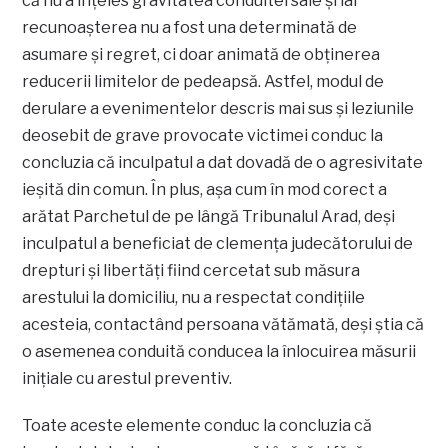
că nu a înţeles gravitatea conduitei sale şi iar
recunoaşterea nu a fost una determinată de
asumare şi regret, ci doar animată de obţinerea
reducerii limitelor de pedeapsă. Astfel, modul de
derulare a evenimentelor descris mai sus şi leziunile
deosebit de grave provocate victimei conduc la
concluzia că inculpatul a dat dovadă de o agresivitate
ieşită din comun. În plus, aşa cum în mod corect a
arătat Parchetul de pe lângă Tribunalul Arad, deşi
inculpatul a beneficiat de clemenţa judecătorului de
drepturi şi libertăţi fiind cercetat sub măsura
arestului la domiciliu, nu a respectat condiţiile
acesteia, contactând persoana vătămată, deşi ştia că
o asemenea conduită conducea la înlocuirea măsurii
iniţiale cu arestul preventiv.
Toate aceste elemente conduc la concluzia că