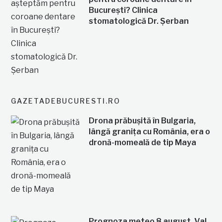
București? Clinica
stomatologică Dr. Șerban
GAZETADEBUCURESTI.RO
Drona prăbușită în Bulgaria,
lângă granița cu România, era o
dronă-momeală de tip Maya
Prognoza meteo 8 august. Val