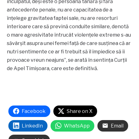
inculpatul, deşi este o persoană tânără şi fără
antecedente penale, nu are capacitatea de a
înţelege gravitatea faptei sale, nu are resorturi
interioare care să prevină conduite similare, denotă
o mare agresivitate întrucât violenţele extreme s-au
săvârşit asupra unei femei faţă de care susţinea că ar
nutri sentimente ce ar fi trebuit să îl împiedice să îi
provoace vreun neajuns”, se arată în sentinţa Curţii
de Apel Timişoara, care este definitivă.
Facebook
Share on X
LinkedIn
WhatsApp
Email