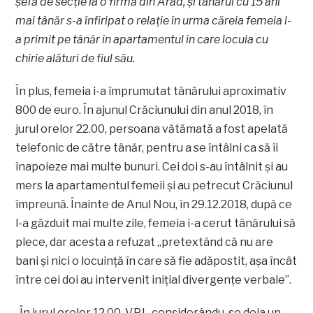
şefă de secţie la o firmă din Arad, şi tânărul cu 15 ani
mai tânăr s-a înfiripat o relaţie în urma căreia femeia l-
a primit pe tânăr în apartamentul în care locuia cu
chirie alături de fiul său.
În plus, femeia i-a împrumutat tânărului aproximativ
800 de euro. În ajunul Crăciunului din anul 2018, în
jurul orelor 22.00, persoana vătămată a fost apelată
telefonic de către tânăr, pentru a se întâlni ca să îi
înapoieze mai multe bunuri. Cei doi s-au întâlnit şi au
mers la apartamentul femeii şi au petrecut Crăciunul
împreună. Înainte de Anul Nou, în 29.12.2018, după ce
l-a găzduit mai multe zile, femeia i-a cerut tânărului să
plece, dar acesta a refuzat „pretextând că nu are
bani şi nici o locuinţă în care să fie adăpostit, aşa încât
între cei doi au intervenit iniţial divergenţe verbale”.
„În jurul orelor 12.00, V.P.I., considerându-se deja un