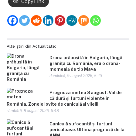
Copy Link
Alte știri din Actualitate:
Drona prăbușită în Bulgaria, lângă
granița cu România, era o dronă-
momeală de tip Maya
duminică, 9 august 2026, 5:43
Prognoza meteo 8 august. Val de
căldură și furtuni violente în
România. Zonele lovite de caniculă și vijelii
sâmbătă, 8 august 2026, 6:48
Caniculă sufocantă și furtuni
periculoase. Ultima prognoză de la
ANM