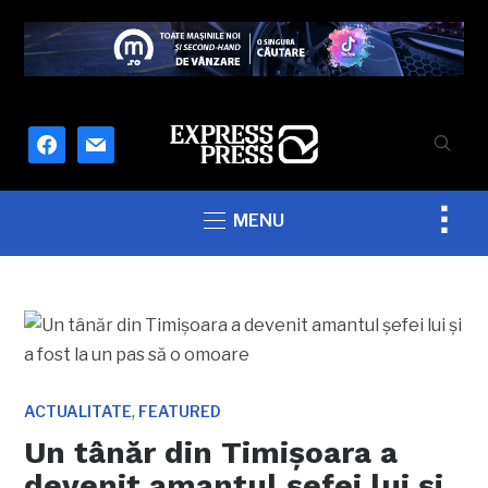
facebook
mail
Togg
MENU
sideb
&
navig
,
ACTUALITATE
FEATURED
Un tânăr din Timişoara a
devenit amantul șefei lui și