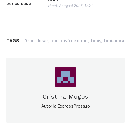
vineri, 7 august 2026, 12:21
TAGS:
,
,
,
,
Arad
dosar
tentativă de omor
Timiş
Timisoara
Cristina Mogos
Autor la ExpressPress.ro