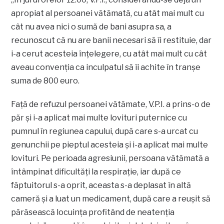
apropiat al persoanei vătămată, cu atât mai mult cu
cât nu avea nici o sumă de bani asupra sa, a
recunoscut că nu are banii necesari să îi restituie, dar
i-a cerut acesteia înţelegere, cu atât mai mult cu cât
aveau convenţia ca inculpatul să îi achite în tranşe
suma de 800 euro.
Faţă de refuzul persoanei vătămate, V.P.I. a prins-o de
păr şi i-a aplicat mai multe lovituri puternice cu
pumnul în regiunea capului, după care s-a urcat cu
genunchii pe pieptul acesteia şi i-a aplicat mai multe
lovituri. Pe perioada agresiunii, persoana vătămată a
întâmpinat dificultăţi la respiraţie, iar după ce
făptuitorul s-a oprit, aceasta s-a deplasat în altă
cameră şi a luat un medicament, după care a reuşit să
părăsească locuinţa profitând de neatenţia