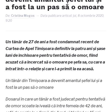
a fost la un pas să o omoare
De:
Cristina Mogos
Data publicare articol:
joi, 8 octombrie 2020,
9:20
Un tânăr de 27 de ani a fost condamnat recent de
Curtea de Apel Timişoara definitiv la patru ani şi şase
luni de închisoare pentru tentativă de omor, fiind
acuzat că a încercat să o omoare pe şefa sa, cu care a
intrat într-o relaţie şi care l-a primit la ea acasă.
Un tânăr din Timişoara a devenit amantul șefei lui și a
fost la un pas să o omoare
Dosarul în care un tânăr a fost judecat pentru tentativă
de omor scoate la iveală că între femeia de 42 de ani,