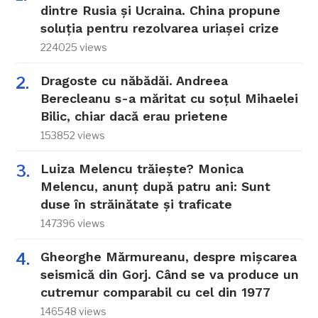
dintre Rusia și Ucraina. China propune
soluția pentru rezolvarea uriașei crize
224025 views
Dragoste cu năbădăi. Andreea
Berecleanu s-a măritat cu soțul Mihaelei
Bilic, chiar dacă erau prietene
153852 views
Luiza Melencu trăiește? Monica
Melencu, anunț după patru ani: Sunt
duse în străinătate și traficate
147396 views
Gheorghe Mărmureanu, despre mișcarea
seismică din Gorj. Când se va produce un
cutremur comparabil cu cel din 1977
146548 views