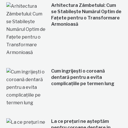
Arhitectura Zâmbetului: Cum
se Stabilește Numărul Optim de
Fațete pentru o Transformare
Armonioasă
Cum îngrijești o coroană
dentară pentru a evita
complicațiile pe termen lung
La ce prețuri ne așteptăm
pentru coroane dentare în