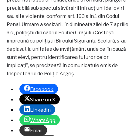
prealabilă sub spectul săvârşirii infracţiunii de loviri
sau alte violenţe, conform art. 193 alin.1 din Codul
Penal. Urmare a sesizării, în dimineaţa zilei de 7 aprilie
a.c., poliţiştii din cadrul Poliţiei Oraşului Costeşti,
împreună cu poliţiştii Biroului Siguranţa Şcolară, s-au
deplasat la unitatea de învăţământ unde cei în cauză
sunt elevi, pentru identificarea tuturor celor
implicaţi”, se precizează în comunicatule emis de
Inspectoarul de Poliție Argeș.
Facebook
Share on X
LinkedIn
WhatsApp
Email