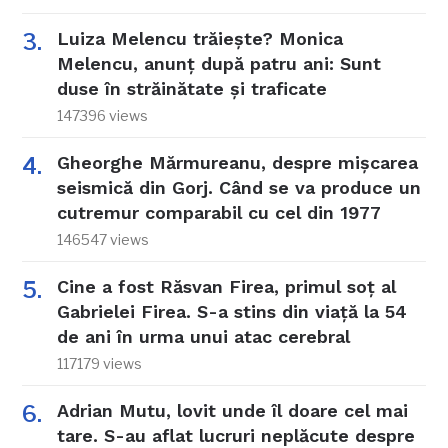
Luiza Melencu trăiește? Monica
Melencu, anunț după patru ani: Sunt
duse în străinătate și traficate
147396 views
Gheorghe Mărmureanu, despre mișcarea
seismică din Gorj. Când se va produce un
cutremur comparabil cu cel din 1977
146547 views
Cine a fost Răsvan Firea, primul soț al
Gabrielei Firea. S-a stins din viață la 54
de ani în urma unui atac cerebral
117179 views
Adrian Mutu, lovit unde îl doare cel mai
tare. S-au aflat lucruri neplăcute despre