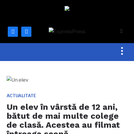
facebook
mail
Togg
sideb
&
navig
ACTUALITATE
Un elev în vârstă de 12 ani,
bătut de mai multe colege
de clasă. Acestea au filmat
întreaga scenă