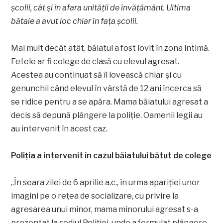
școlii, cât și în afara unității de învățământ. Ultima
bătaie a avut loc chiar în fața școlii.
Mai mult decât atât, băiatul a fost lovit în zona intimă.
Fetele ar fi colege de clasă cu elevul agresat.
Acestea au continuat să îl lovească chiar și cu
genunchii când elevul în vârstă de 12 ani încerca să
se ridice pentru a se apăra. Mama băiatului agresat a
decis să depună plângere la poliție. Oamenii legii au
au intervenit în acest caz.
Poliția a intervenit în cazul băiatului bătut de colege
„În seara zilei de 6 aprilie a.c., în urma apariţiei unor
imagini pe o reţea de socializare, cu privire la
agresarea unui minor, mama minorului agresat s-a
prezentat la sediul Poliţiei, unde a formulat plângere