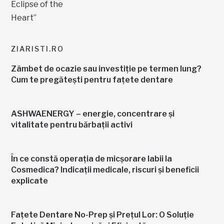
ZIARISTI.RO
Zâmbet de ocazie sau investiție pe termen lung?
Cum te pregătești pentru fațete dentare
ASHWAENERGY – energie, concentrare și
vitalitate pentru bărbații activi
În ce constă operația de micșorare labii la
Cosmedica? Indicații medicale, riscuri și beneficii
explicate
Fațete Dentare No-Prep și Prețul Lor: O Soluție