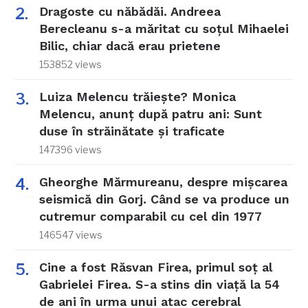
Dragoste cu năbădăi. Andreea
Berecleanu s-a măritat cu soțul Mihaelei
Bilic, chiar dacă erau prietene
153852 views
Luiza Melencu trăiește? Monica
Melencu, anunț după patru ani: Sunt
duse în străinătate și traficate
147396 views
Gheorghe Mărmureanu, despre mișcarea
seismică din Gorj. Când se va produce un
cutremur comparabil cu cel din 1977
146547 views
Cine a fost Răsvan Firea, primul soț al
Gabrielei Firea. S-a stins din viață la 54
de ani în urma unui atac cerebral