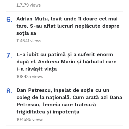
117179 views
Adrian Mutu, lovit unde îl doare cel mai
tare. S-au aflat lucruri neplăcute despre
soția sa
114641 views
L-a iubit cu patimă și a suferit enorm
după el. Andreea Marin și bărbatul care
i-a răvășit viața
108425 views
Dan Petrescu, înșelat de soție cu un
coleg de la națională. Cum arată azi Dana
Petrescu, femeia care tratează
frigiditatea și impotența
104686 views