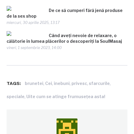
De ce să cumperi fără jenă produse
de la sex shop
miercuri, 30 aprilie 2025, 13:17
Când aveți nevoie de relaxare, o
călătorie în lumea plăcerilor o descoperiți la SoulMasaj
vineri, 1 septembrie 2023, 14:00
TAGS:
,
,
,
,
,
brunetei
Cei
înebuni
privesc
sfarcurile
,
speciale
Uite cum se atinge frumuseţea asta!