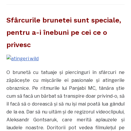
Sfârcurile brunetei sunt speciale,
pentru a-i înebuni pe cei ce o
privesc
O brunetă cu tatuaje şi piercinguri în sfârcuri ne
zăpăceşte cu mişcările ei pasionale şi atingerile
obraznice. Pe ritmurile lui Panjabi MC, tânăra ştie
cum să facă un bărbat să transpire doar privind-o, să
îl facă să o dorească şi să nu îşi mai poată lua gândul
de la ea. Dar să nu uităm şi de regizorul videoclipului,
Aleksandr Gontsaruk, care merită aplauzele şi
laudele noastre. Doritorii pot vedea filmuleţul pe