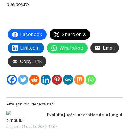
playboy.ro.
Facebook
Share on X
LinkedIn
WhatsApp
Email
Copy Link
Alte știri din Necenzurat:
Evoluția jucăriilor erotice de-a lungul
timpului
miercuri, 11 martie 2026, 17:07