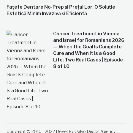
Fațete Dentare No-Prep și Prețul Lor: O Soluție
Estetică Minim Invazivă și Eficientă
Cancer Treatment in Vienna
and Israel for Romanians 2026
— When the Goal Is Complete
Cure and When It Is a Good
Life: Two Real Cases | Episode
8 of 10
Copyright © 2010 - 2022 Devel By Oblyo Digital Agency