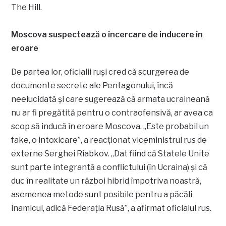
The Hill.
Moscova suspectează o încercare de inducere în
eroare
De partea lor, oficialii ruşi cred că scurgerea de
documente secrete ale Pentagonului, încă
neelucidată şi care sugerează că armata ucraineană
nu ar fi pregătită pentru o contraofensivă, ar avea ca
scop să inducă în eroare Moscova. „Este probabil un
fake, o intoxicare”, a reacţionat viceministrul rus de
externe Serghei Riabkov. „Dat fiind că Statele Unite
sunt parte integrantă a conflictului (în Ucraina) şi că
duc în realitate un război hibrid împotriva noastră,
asemenea metode sunt posibile pentru a păcăli
inamicul, adică Federaţia Rusă”, a afirmat oficialul rus.