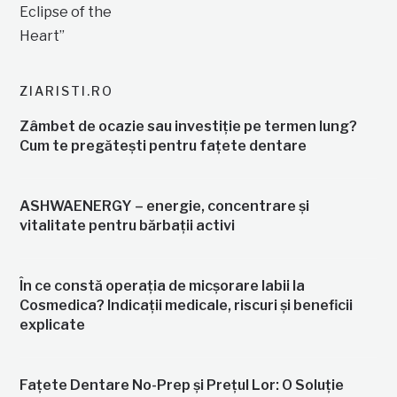
ZIARISTI.RO
Zâmbet de ocazie sau investiție pe termen lung?
Cum te pregătești pentru fațete dentare
ASHWAENERGY – energie, concentrare și
vitalitate pentru bărbații activi
În ce constă operația de micșorare labii la
Cosmedica? Indicații medicale, riscuri și beneficii
explicate
Fațete Dentare No-Prep și Prețul Lor: O Soluție