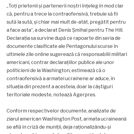
„Toți prietenii și partenerii noștri înțeleg în mod clar
că, pentru a trece la contraofensivă, trebuie să fii
sută la sută, și chiar mai mult de-atât, pregătit pentru
a face asta”, a declarat Denis Şmihal pentru The Hill.
Declaraţia sa survine după ce rapoarte din seria de
documente clasificate ale Pentagonului scurse în
ultimele zile online sugerează că responsabilii militari
americani, contrar declaraţiilor publice ale unor
politicieni de la Washington, estimează că o
contraofensivă a armatei ucrainene ar aduce, în
situaţia din prezent a acesteia, doar la câştiguri
teritoriale modeste, notează Agerpres.
Conform respectivelor documente, analizate de
ziarul american Washington Post, armata ucraineană
se află în criză de muniţii, deja raţionalizându-şi