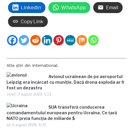
LinkedIn
WhatsApp
Email
Copy Link
Alte știri din International:
Avionul ucrainean de pe aeroportul
Leipzig era încărcat cu muniție. Dacă drona exploda ar fi
fost un dezastru
vineri, 7 august 2026, 5:13
SUA transferă conducerea
comandamentului european pentru Ucraina. Ce țară
NATO preia funcția de miliarde $
joi, 6 august 2026, 6:31