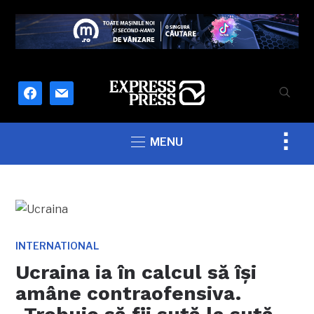
facebook
mail
Togg
MENU
sideb
&
navig
INTERNATIONAL
Ucraina ia în calcul să îşi
amâne contraofensiva.