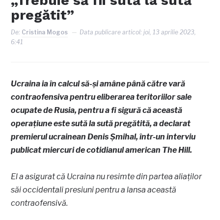
„Trebuie să fii sută la sută
pregătit”
De:
Cristina Mogos
Data publicare articol:
joi, 13 aprilie 2023,
6:41
Ucraina ia în calcul să-şi amâne până către vară
contraofensiva pentru eliberarea teritoriilor sale
ocupate de Rusia, pentru a fi sigură că această
operaţiune este sută la sută pregătită, a declarat
premierul ucrainean Denis Şmihal, într-un interviu
publicat miercuri de cotidianul american The Hill.
El a asigurat că Ucraina nu resimte din partea aliaţilor
săi occidentali presiuni pentru a lansa această
contraofensivă.