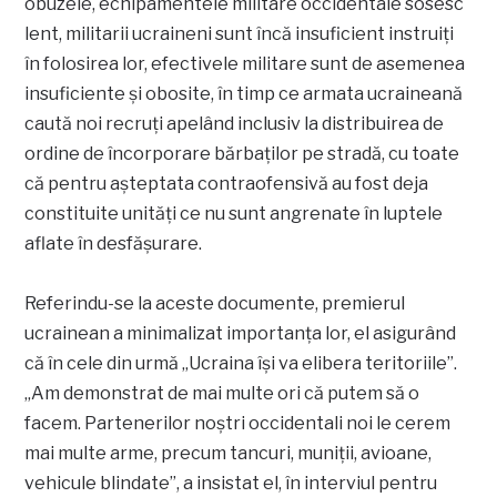
obuzele, echipamentele militare occidentale sosesc
lent, militarii ucraineni sunt încă insuficient instruiţi
în folosirea lor, efectivele militare sunt de asemenea
insuficiente şi obosite, în timp ce armata ucraineană
caută noi recruţi apelând inclusiv la distribuirea de
ordine de încorporare bărbaţilor pe stradă, cu toate
că pentru aşteptata contraofensivă au fost deja
constituite unităţi ce nu sunt angrenate în luptele
aflate în desfăşurare.
Referindu-se la aceste documente, premierul
ucrainean a minimalizat importanţa lor, el asigurând
că în cele din urmă „Ucraina îşi va elibera teritoriile”.
„Am demonstrat de mai multe ori că putem să o
facem. Partenerilor noştri occidentali noi le cerem
mai multe arme, precum tancuri, muniţii, avioane,
vehicule blindate”, a insistat el, în interviul pentru