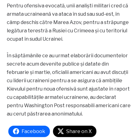
Pentru ofensiva evocată, unii analişti militari cred că
armata ucraineană va ataca în sud sau sud-est, în
câmp deschis către Marea Azov, pentru a străpunge
legătura terestră a Rusiei cu Crimeea şi cu teritoriul
ocupat în sudul Ucrainei.
În săptămânile ce au urmat elaborării documentelor
secrete acum devenite publice şi datate din
februarie şi martie, oficialii americani au avut discuţii
cu liderii ucraineni pentru a se asigura că ambiţiile
Kievului pentru noua ofensivă sunt ajustate în raport
cu capabilităţile armatei ucrainene, au declarat
pentru Washington Post responsabili americani care
au cerut păstrarea anonimatului.
Facebook
Share on X