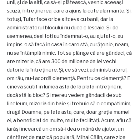
unii, şi de la alţii, ca să-şi plătească, veşnic aceeaşi
scuză, întreţinerea, care a ajuns la cote alarmante. Şi,
totuşi, Tufar face orice altceva cu banii, dar la
administratorul blocului nu duce o lescaie. Şi, de
asemenea, deşi toţi au îndemnat-o, au ajutat-o, au
împins-o să facă în casa în care stă, curăţenie, neam,
nu se întâmplă nimic. Tot se plânge că are gândaci, că
are mizerie, că are 300 de milioane de lei vechi
datorie la întreţinere. Şi, ce să vezi, administratorul,
om rău, nu-i acordă clemenţă. Pentru ce clemenţă? E
cineva scutit în lumea asta de la plata întreţinerii,
dacă stă la bloc? Şi mereu vedem gândacii de sub
linoleum, mizeria din baie şi trebuie să o compătimim,
dragă Doamne, pe fata asta, care, doar graţie mamei
ei, a beneficiat de multe, multe facilităţi. Acum, aflu că
iarăşi încearcă un om să-i dea o mână de ajutor, un
cântăreţ de muzică populară, Mihai Călin, care zice