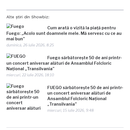
Alte știri din Showbiz:
Cum arată o vizită la piață pentru
Fuego: „Acolo sunt doamnele mele. Mă servesc cu ce au
mai bun”
duminică, 26 iulie 2026, 8:25
Fuego sărbătorește 50 de ani printr-
un concert aniversar alături de Ansamblul Folcloric
Național „Transilvania”
miercuri, 22 iulie 2026, 18:10
FUEGO sărbătorește 50 de ani printr-
un concert aniversar alături de
Ansamblul Folcloric Național
„Transilvania”
miercuri, 15 iulie 2026, 9:48