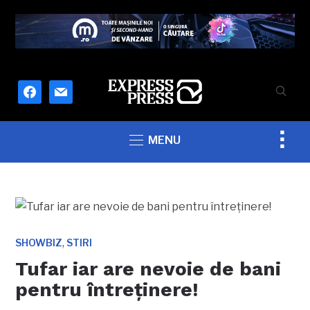
facebook
mail
Togg
MENU
sideb
&
navig
,
SHOWBIZ
STIRI
Tufar iar are nevoie de bani
pentru întreţinere!