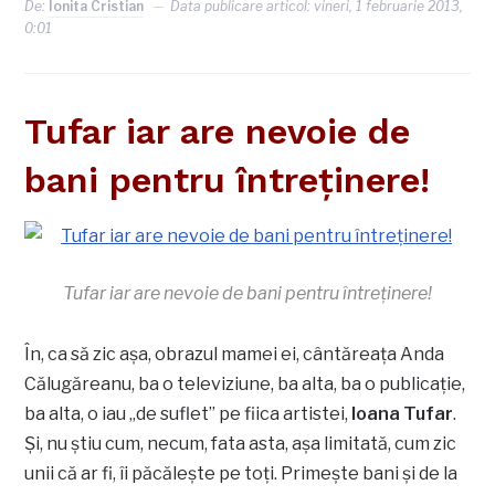
De:
Ionita Cristian
Data publicare articol:
vineri, 1 februarie 2013,
0:01
Tufar iar are nevoie de
bani pentru întreţinere!
Tufar iar are nevoie de bani pentru întreţinere!
În, ca să zic aşa, obrazul mamei ei, cântăreaţa Anda
Călugăreanu, ba o televiziune, ba alta, ba o publicaţie,
ba alta, o iau „de suflet” pe fiica artistei,
Ioana Tufar
.
Şi, nu ştiu cum, necum, fata asta, aşa limitată, cum zic
unii că ar fi, îi păcăleşte pe toţi. Primeşte bani şi de la