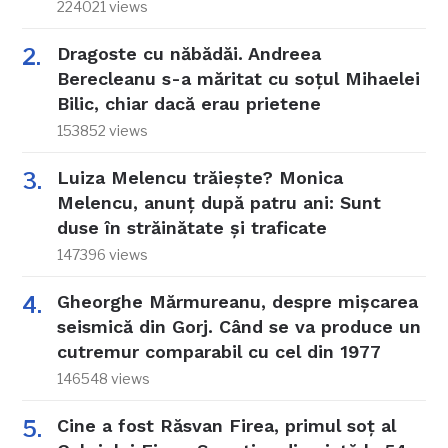
224021 views
Dragoste cu năbădăi. Andreea
Berecleanu s-a măritat cu soțul Mihaelei
Bilic, chiar dacă erau prietene
153852 views
Luiza Melencu trăiește? Monica
Melencu, anunț după patru ani: Sunt
duse în străinătate și traficate
147396 views
Gheorghe Mărmureanu, despre mișcarea
seismică din Gorj. Când se va produce un
cutremur comparabil cu cel din 1977
146548 views
Cine a fost Răsvan Firea, primul soț al