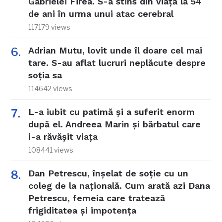
Gabrielei Firea. S-a stins din viață la 54
de ani în urma unui atac cerebral
117179 views
Adrian Mutu, lovit unde îl doare cel mai
tare. S-au aflat lucruri neplăcute despre
soția sa
114642 views
L-a iubit cu patimă și a suferit enorm
după el. Andreea Marin și bărbatul care
i-a răvășit viața
108441 views
Dan Petrescu, înșelat de soție cu un
coleg de la națională. Cum arată azi Dana
Petrescu, femeia care tratează
frigiditatea și impotența