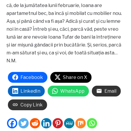
că, de la jumătatea lunii februarie, Ioana are
apartametnul bec, ba încă şi mobilat cu mobilier nou.
Aşa, şi până când va fi aşa? Adică şi curat şi cu lemne
noi în casă? Întreb şi eu, căci, parcă văd, peste vreo
lună iar are nevoie Ioana Tufar de bani la întreţinere
şi iar mişună gândacii prin bucătărie. Şi, serios, parcă
m-am săturat şi eu, ca şi voi, de toată situaţia asta…
N.M.
Facebook
Share on X
LinkedIn
WhatsApp
Email
Copy Link