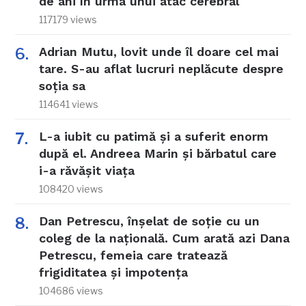
de ani în urma unui atac cerebral
117179 views
Adrian Mutu, lovit unde îl doare cel mai
tare. S-au aflat lucruri neplăcute despre
soția sa
114641 views
L-a iubit cu patimă și a suferit enorm
după el. Andreea Marin și bărbatul care
i-a răvășit viața
108420 views
Dan Petrescu, înșelat de soție cu un
coleg de la națională. Cum arată azi Dana
Petrescu, femeia care tratează
frigiditatea și impotența
104686 views