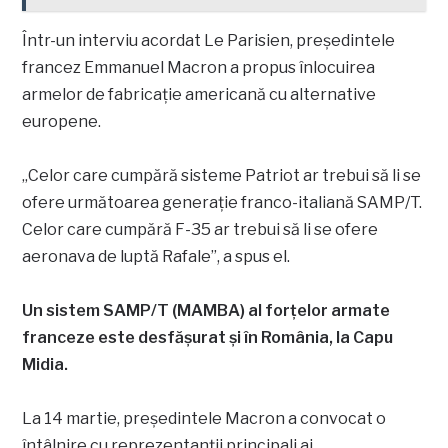
Într-un interviu acordat Le Parisien, președintele
francez Emmanuel Macron a propus înlocuirea
armelor de fabricație americană cu alternative
europene.
„Celor care cumpără sisteme Patriot ar trebui să li se
ofere următoarea generație franco-italiană SAMP/T.
Celor care cumpără F-35 ar trebui să li se ofere
aeronava de luptă Rafale”, a spus el.
Un sistem SAMP/T (MAMBA) al forțelor armate
franceze este desfășurat și în România, la Capu
Midia.
La 14 martie, președintele Macron a convocat o
întâlnire cu reprezentanții principali ai