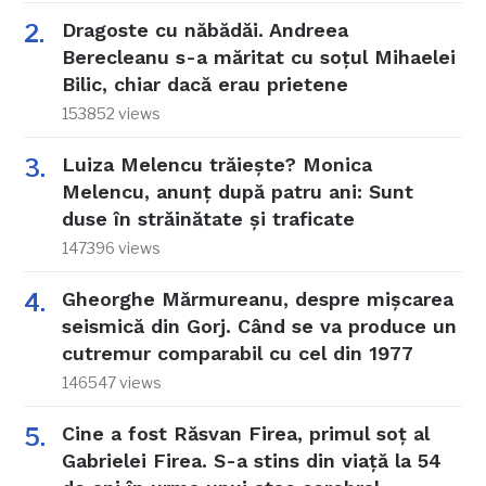
Dragoste cu năbădăi. Andreea
Berecleanu s-a măritat cu soțul Mihaelei
Bilic, chiar dacă erau prietene
153852 views
Luiza Melencu trăiește? Monica
Melencu, anunț după patru ani: Sunt
duse în străinătate și traficate
147396 views
Gheorghe Mărmureanu, despre mișcarea
seismică din Gorj. Când se va produce un
cutremur comparabil cu cel din 1977
146547 views
Cine a fost Răsvan Firea, primul soț al
Gabrielei Firea. S-a stins din viață la 54