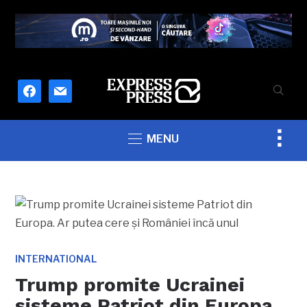
facebook
mail
Togg
MENU
sideb
&
navig
INTERNATIONAL
Trump promite Ucrainei
sisteme Patriot din Europa.