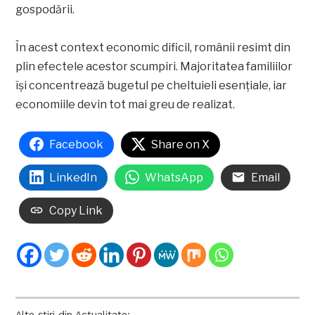
gospodării.
În acest context economic dificil, românii resimt din
plin efectele acestor scumpiri. Majoritatea familiilor
își concentrează bugetul pe cheltuieli esențiale, iar
economiile devin tot mai greu de realizat.
Facebook
Share on X
LinkedIn
WhatsApp
Email
Copy Link
Alte știri din Actualitate: