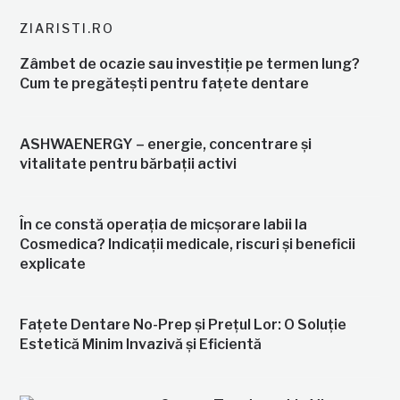
ZIARISTI.RO
Zâmbet de ocazie sau investiție pe termen lung?
Cum te pregătești pentru fațete dentare
ASHWAENERGY – energie, concentrare și
vitalitate pentru bărbații activi
În ce constă operația de micșorare labii la
Cosmedica? Indicații medicale, riscuri și beneficii
explicate
Fațete Dentare No-Prep și Prețul Lor: O Soluție
Estetică Minim Invazivă și Eficientă