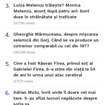
Luiza Melencu trăiește? Monica
Melencu, anunț după patru ani: Sunt
duse în străinătate și traficate
147396 views
Gheorghe Mărmureanu, despre mișcarea
seismică din Gorj. Când se va produce un
cutremur comparabil cu cel din 1977
146548 views
Cine a fost Răsvan Firea, primul soț al
Gabrielei Firea. S-a stins din viață la 54
de ani în urma unui atac cerebral
117179 views
Adrian Mutu, lovit unde îl doare cel mai
tare. S-au aflat lucruri neplăcute despre
soția sa