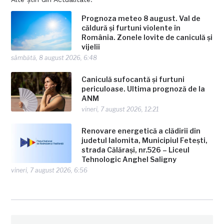
Prognoza meteo 8 august. Val de
căldură și furtuni violente în
România. Zonele lovite de caniculă și
vijelii
sâmbătă, 8 august 2026, 6:48
Caniculă sufocantă și furtuni
periculoase. Ultima prognoză de la
ANM
vineri, 7 august 2026, 12:21
Renovare energetică a clădirii din
judetul Ialomita, Municipiul Fetești,
strada Călărași, nr.526 – Liceul
Tehnologic Anghel Saligny
vineri, 7 august 2026, 6:56