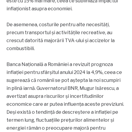
este cu 15% mai mare, ceea ce subliniază impactul
inflaționist asupra economiei.
De asemenea, costurile pentru alte necesități,
precum transportul și activitățile recreative, au
crescut datorită majorării TVA-ului și accizelor la
combustibili.
Banca Națională a României a revizuit prognoza
inflației pentru sfârșitul anului 2024 la 4,9%, ceea ce
sugerează că românii se pot aștepta la noi scumpiri
în plină iarnă. Guvernatorul BNR, Mugur Isărescu, a
avertizat asupra riscurilor și incertitudinilor
economice care ar putea influența aceste previziuni.
Deși există o tendință de descreștere a inflației pe
termen lung, fluctuațiile prețurilor alimentelor și
energiei rămân o preocupare majoră pentru