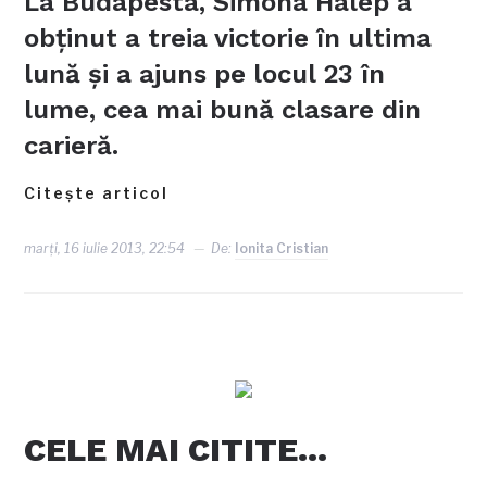
La Budapesta, Simona Halep a
obţinut a treia victorie în ultima
lună şi a ajuns pe locul 23 în
lume, cea mai bună clasare din
carieră.
Citește articol
marți, 16 iulie 2013, 22:54
De:
Ionita Cristian
CELE MAI CITITE…