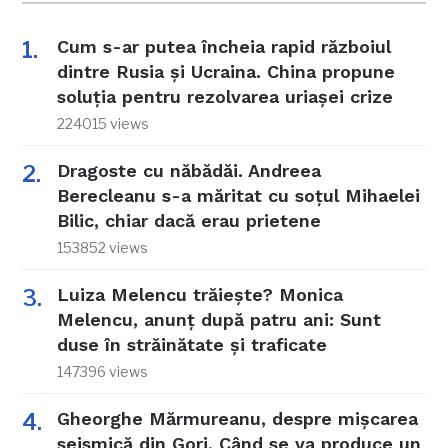
Cum s-ar putea încheia rapid războiul
dintre Rusia și Ucraina. China propune
soluția pentru rezolvarea uriașei crize
224015 views
Dragoste cu năbădăi. Andreea
Berecleanu s-a măritat cu soțul Mihaelei
Bilic, chiar dacă erau prietene
153852 views
Luiza Melencu trăiește? Monica
Melencu, anunț după patru ani: Sunt
duse în străinătate și traficate
147396 views
Gheorghe Mărmureanu, despre mișcarea
seismică din Gorj. Când se va produce un