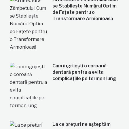
se Stabilește Numărul Optim
de Fațete pentru o
Transformare Armonioasă
Cum îngrijești o coroană
dentară pentru a evita
complicațiile pe termen lung
La ce prețuri ne așteptăm