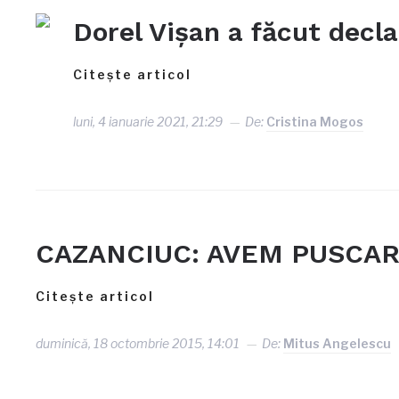
Dorel Vișan a făcut decl
Citește articol
luni, 4 ianuarie 2021, 21:29
De:
Cristina Mogos
CAZANCIUC: AVEM PUSCARI
Citește articol
duminică, 18 octombrie 2015, 14:01
De:
Mitus Angelescu