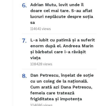
Adrian Mutu, lovit unde îl
doare cel mai tare. S-au aflat
lucruri neplăcute despre soția
sa
114641 views
L-a iubit cu patimă și a suferit
enorm după el. Andreea Marin
și bărbatul care i-a răvășit
viața
108428 views
Dan Petrescu, înșelat de soție
cu un coleg de la națională.
Cum arată azi Dana Petrescu,
femeia care tratează
frigiditatea și impotența
104686 views