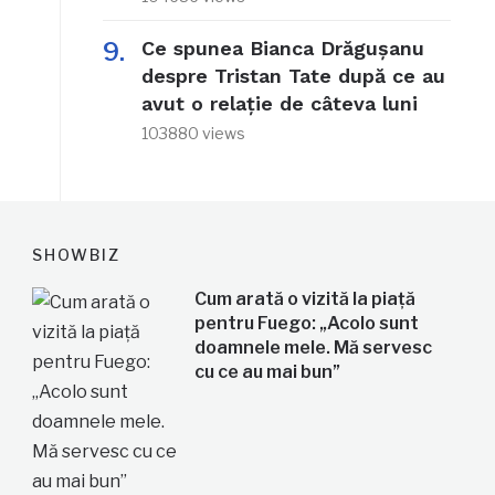
Ce spunea Bianca Drăgușanu
despre Tristan Tate după ce au
avut o relație de câteva luni
103880 views
SHOWBIZ
Cum arată o vizită la piață
pentru Fuego: „Acolo sunt
doamnele mele. Mă servesc
cu ce au mai bun”