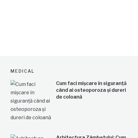
MEDICAL
Cum faci mișcare în siguranță
când ai osteoporoza și dureri
de coloană
Arhitectura Zâmbetului: Cum