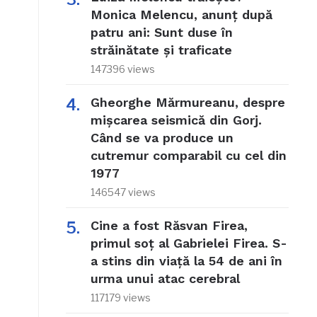
Monica Melencu, anunț după
patru ani: Sunt duse în
străinătate și traficate
147396 views
Gheorghe Mărmureanu, despre
mișcarea seismică din Gorj.
Când se va produce un
cutremur comparabil cu cel din
1977
146547 views
Cine a fost Răsvan Firea,
primul soț al Gabrielei Firea. S-
a stins din viață la 54 de ani în
urma unui atac cerebral
117179 views