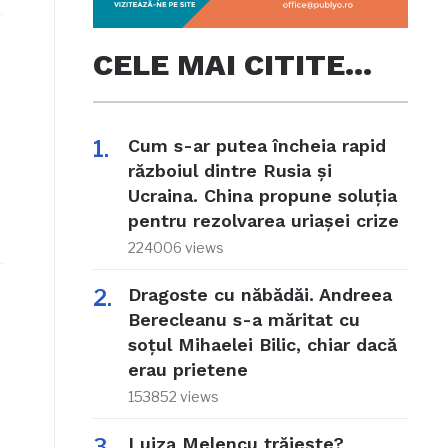
CELE MAI CITITE…
Cum s-ar putea încheia rapid
războiul dintre Rusia și
Ucraina. China propune soluția
pentru rezolvarea uriașei crize
224006 views
Dragoste cu năbădăi. Andreea
Berecleanu s-a măritat cu
soțul Mihaelei Bilic, chiar dacă
erau prietene
153852 views
Luiza Melencu trăiește?