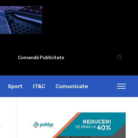
Comandă Publicitate
Sport
IT&C
Comunicate
Toggl
sideb
&
naviga