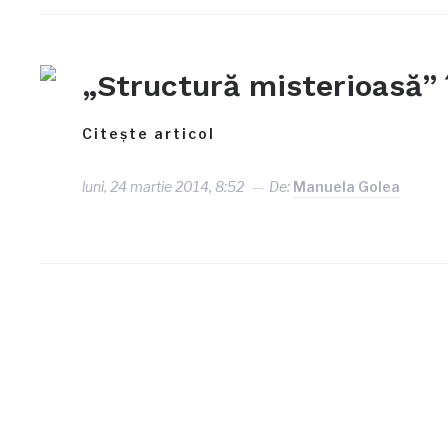
„Structură misterioasă” î
Citește articol
luni, 24 martie 2014, 8:52
De:
Manuela Golea