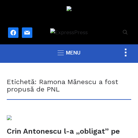
facebook
mail
Togg
MENU
sideb
&
navig
Etichetă:
Ramona Mănescu a fost
propusă de PNL
Crin Antonescu l-a „obligat” pe