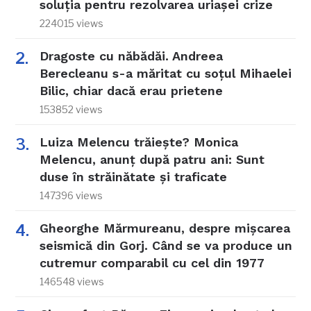
soluția pentru rezolvarea uriașei crize
224015 views
Dragoste cu năbădăi. Andreea
Berecleanu s-a măritat cu soțul Mihaelei
Bilic, chiar dacă erau prietene
153852 views
Luiza Melencu trăiește? Monica
Melencu, anunț după patru ani: Sunt
duse în străinătate și traficate
147396 views
Gheorghe Mărmureanu, despre mișcarea
seismică din Gorj. Când se va produce un
cutremur comparabil cu cel din 1977
146548 views