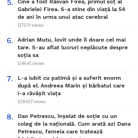
Cine a fost Răsvan Firea, primul soț al
Gabrielei Firea. S-a stins din viață la 54
de ani în urma unui atac cerebral
117179 views
Adrian Mutu, lovit unde îl doare cel mai
tare. S-au aflat lucruri neplăcute despre
soția sa
114641 views
L-a iubit cu patimă și a suferit enorm
după el. Andreea Marin și bărbatul care
i-a răvășit viața
108437 views
Dan Petrescu, înșelat de soție cu un
coleg de la națională. Cum arată azi Dana
Petrescu, femeia care tratează