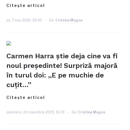
Citește articol
joi, 7 mai 2020, 20:45
De:
Cristina Mogos
Carmen Harra ştie deja cine va fi
noul preşedinte! Surpriză majoră
în turul doi: „E pe muchie de
cuţit…”
Citește articol
duminică, 10 noiembrie 2019, 16:31
De:
Cristina Mogos