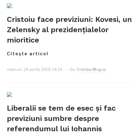
Cristoiu face previziuni: Kovesi, un
Zelensky al prezidenţialelor
mioritice
Citește articol
miercuri, 24 aprilie 2019, 14:24
De:
Cristina Mogos
Liberalii se tem de esec şi fac
previziuni sumbre despre
referendumul lui Iohannis