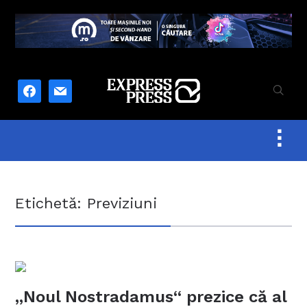
facebook
mail
Togg
sideb
&
navig
Etichetă:
Previziuni
„Noul Nostradamus“ prezice că al