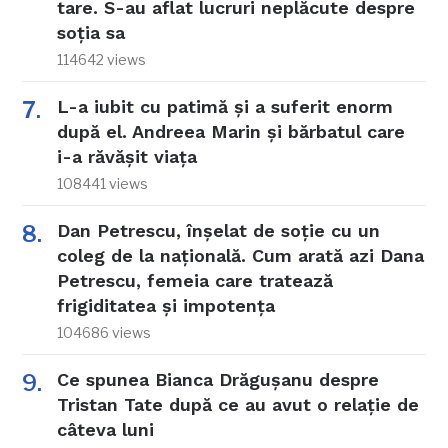
tare. S-au aflat lucruri neplăcute despre
soția sa
114642 views
L-a iubit cu patimă și a suferit enorm
după el. Andreea Marin și bărbatul care
i-a răvășit viața
108441 views
Dan Petrescu, înșelat de soție cu un
coleg de la națională. Cum arată azi Dana
Petrescu, femeia care tratează
frigiditatea și impotența
104686 views
Ce spunea Bianca Drăgușanu despre
Tristan Tate după ce au avut o relație de
câteva luni