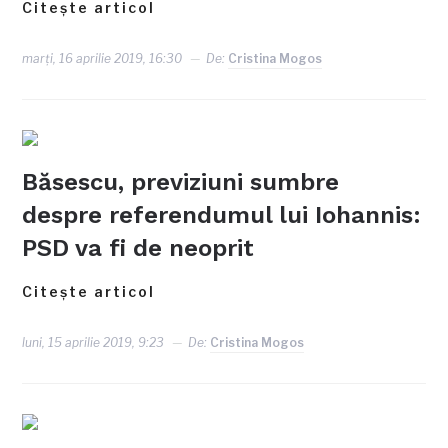
Citește articol
marți, 16 aprilie 2019, 16:30
De:
Cristina Mogos
Băsescu, previziuni sumbre
despre referendumul lui Iohannis:
PSD va fi de neoprit
Citește articol
luni, 15 aprilie 2019, 9:23
De:
Cristina Mogos