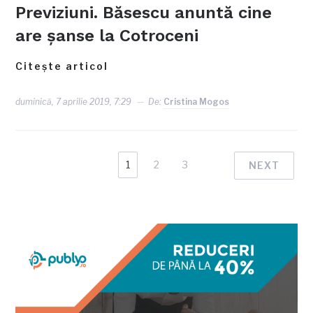
Previziuni. Băsescu anuntă cine
are şanse la Cotroceni
Citește articol
duminică, 7 aprilie 2019, 7:29
De:
Cristina Mogos
1
2
3
NEXT