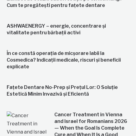
Cum te pregătești pentru fațete dentare
ASHWAENERGY – energie, concentrare și
vitalitate pentru bărbații activi
În ce constă operația de micșorare labii la
Cosmedica? Indicații medicale, riscuri și beneficii
explicate
Fațete Dentare No-Prep și Prețul Lor: O Soluție
Estetică Minim Invazivă și Eficientă
Cancer Treatment in Vienna
and Israel for Romanians 2026
— When the Goal Is Complete
Cure and When It Is a Good