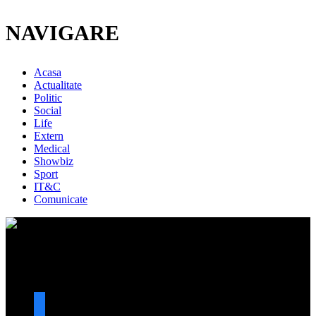
NAVIGARE
Acasa
Actualitate
Politic
Social
Life
Extern
Medical
Showbiz
Sport
IT&C
Comunicate
URMARESTE-NE
facebook