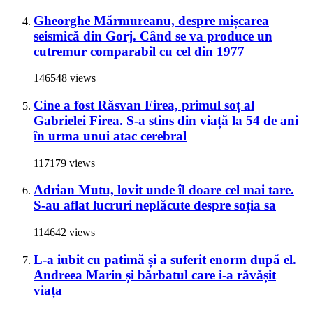
Gheorghe Mărmureanu, despre mișcarea
seismică din Gorj. Când se va produce un
cutremur comparabil cu cel din 1977
146548 views
Cine a fost Răsvan Firea, primul soț al
Gabrielei Firea. S-a stins din viață la 54 de ani
în urma unui atac cerebral
117179 views
Adrian Mutu, lovit unde îl doare cel mai tare.
S-au aflat lucruri neplăcute despre soția sa
114642 views
L-a iubit cu patimă și a suferit enorm după el.
Andreea Marin și bărbatul care i-a răvășit
viața