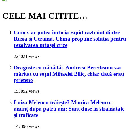
CELE MAI CITITE…
Cum s-ar putea încheia rapid războiul dintre
Rusia și Ucraina. China propune soluția pentru
rezolvarea uriașei crize
224021 views
Dragoste cu năbădăi. Andreea Berecleanu s-a
măritat cu soțul Mihaelei Bilic, chiar dacă erau
prietene
153852 views
Luiza Melencu trăiește? Monica Melencu,
anunț după patru ani: Sunt duse în străinătate
și traficate
147396 views