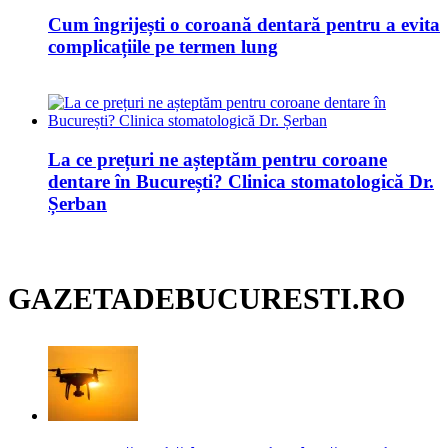
Cum îngrijești o coroană dentară pentru a evita
complicațiile pe termen lung
La ce prețuri ne așteptăm pentru coroane
dentare în București? Clinica stomatologică Dr.
Șerban
GAZETADEBUCURESTI.RO