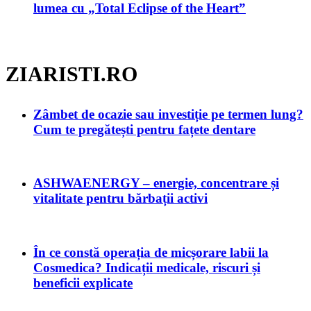
lumea cu „Total Eclipse of the Heart”
ZIARISTI.RO
Zâmbet de ocazie sau investiție pe termen lung?
Cum te pregătești pentru fațete dentare
ASHWAENERGY – energie, concentrare și
vitalitate pentru bărbații activi
În ce constă operația de micșorare labii la
Cosmedica? Indicații medicale, riscuri și
beneficii explicate