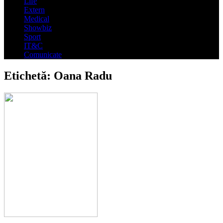
Life
Extern
Medical
Showbiz
Sport
IT&C
Comunicate
Etichetă:
Oana Radu