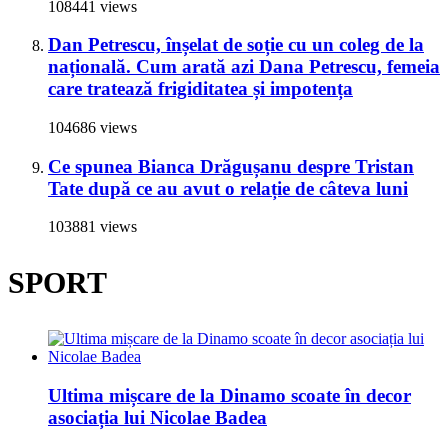
108441 views
Dan Petrescu, înșelat de soție cu un coleg de la
națională. Cum arată azi Dana Petrescu, femeia
care tratează frigiditatea și impotența
104686 views
Ce spunea Bianca Drăgușanu despre Tristan
Tate după ce au avut o relație de câteva luni
103881 views
SPORT
Ultima mișcare de la Dinamo scoate în decor
asociația lui Nicolae Badea