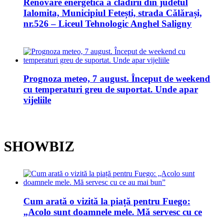
Renovare energetică a clădirii din judetul
Ialomita, Municipiul Fetești, strada Călărași,
nr.526 – Liceul Tehnologic Anghel Saligny
Prognoza meteo, 7 august. Început de weekend
cu temperaturi greu de suportat. Unde apar
vijeliile
SHOWBIZ
Cum arată o vizită la piață pentru Fuego:
„Acolo sunt doamnele mele. Mă servesc cu ce