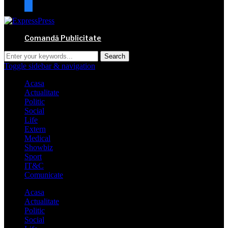
mail
Comandă Publicitate
Toggle sidebar & navigation
Acasa
Actualitate
Politic
Social
Life
Extern
Medical
Showbiz
Sport
IT&C
Comunicate
Acasa
Actualitate
Politic
Social