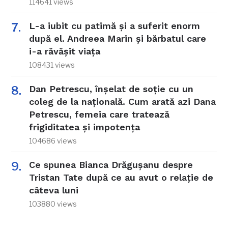
114641 views
L-a iubit cu patimă și a suferit enorm
după el. Andreea Marin și bărbatul care
i-a răvășit viața
108431 views
Dan Petrescu, înșelat de soție cu un
coleg de la națională. Cum arată azi Dana
Petrescu, femeia care tratează
frigiditatea și impotența
104686 views
Ce spunea Bianca Drăgușanu despre
Tristan Tate după ce au avut o relație de
câteva luni
103880 views