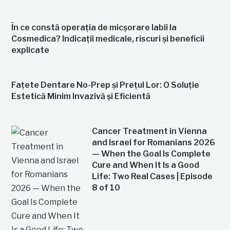
În ce constă operația de micșorare labii la
Cosmedica? Indicații medicale, riscuri și beneficii
explicate
Fațete Dentare No-Prep și Prețul Lor: O Soluție
Estetică Minim Invazivă și Eficientă
Cancer Treatment in Vienna
and Israel for Romanians 2026
— When the Goal Is Complete
Cure and When It Is a Good
Life: Two Real Cases | Episode
8 of 10