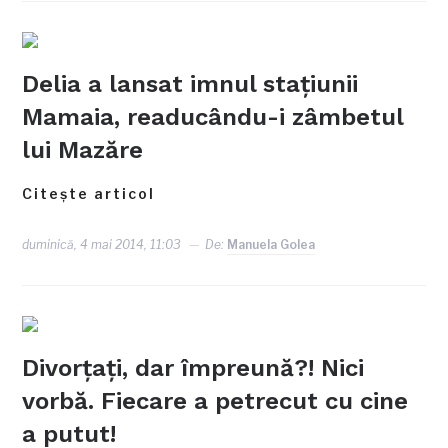
Delia a lansat imnul staţiunii
Mamaia, readucându-i zâmbetul
lui Mazăre
Citește articol
duminică, 4 mai 2014, 11:03
De:
Manuela Golea
Divorţaţi, dar împreună?! Nici
vorbă. Fiecare a petrecut cu cine
a putut!