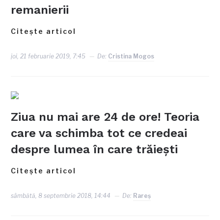
remanierii
Citește articol
joi, 21 februarie 2019, 7:45
De:
Cristina Mogos
Ziua nu mai are 24 de ore! Teoria
care va schimba tot ce credeai
despre lumea în care trăieşti
Citește articol
sâmbătă, 8 septembrie 2018, 14:44
De:
Rareş