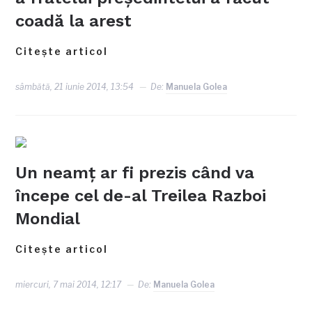
coadă la arest
Citește articol
sâmbătă, 21 iunie 2014, 13:54
De:
Manuela Golea
Un neamţ ar fi prezis când va
începe cel de-al Treilea Razboi
Mondial
Citește articol
miercuri, 7 mai 2014, 12:17
De:
Manuela Golea