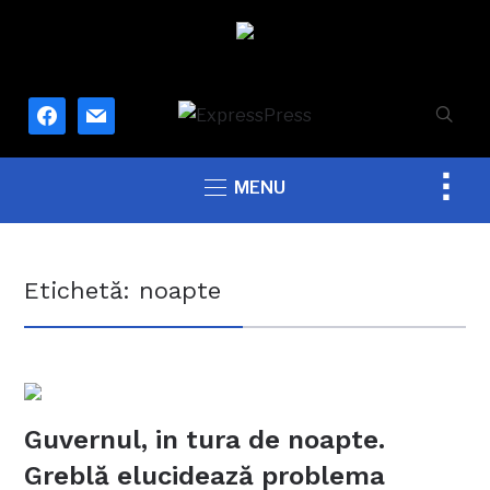
facebook
mail
Togg
MENU
sideb
&
navig
Etichetă:
noapte
Guvernul, in tura de noapte.
Greblă elucidează problema