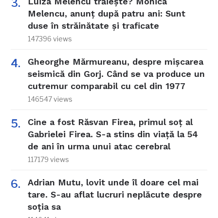
Luiza Melencu trăiește? Monica
Melencu, anunț după patru ani: Sunt
duse în străinătate și traficate
147396 views
Gheorghe Mărmureanu, despre mișcarea
seismică din Gorj. Când se va produce un
cutremur comparabil cu cel din 1977
146547 views
Cine a fost Răsvan Firea, primul soț al
Gabrielei Firea. S-a stins din viață la 54
de ani în urma unui atac cerebral
117179 views
Adrian Mutu, lovit unde îl doare cel mai
tare. S-au aflat lucruri neplăcute despre
soția sa