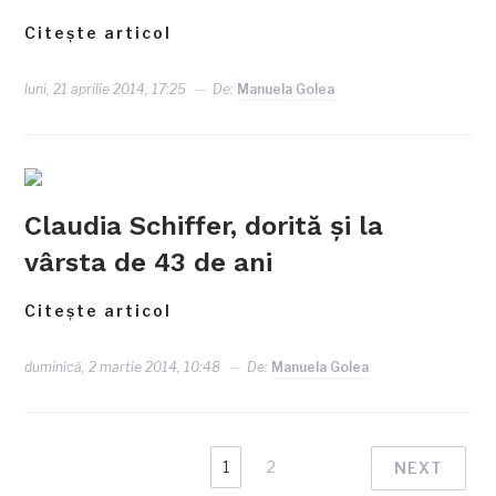
Citește articol
luni, 21 aprilie 2014, 17:25
De:
Manuela Golea
Claudia Schiffer, dorită şi la
vârsta de 43 de ani
Citește articol
duminică, 2 martie 2014, 10:48
De:
Manuela Golea
1
2
NEXT