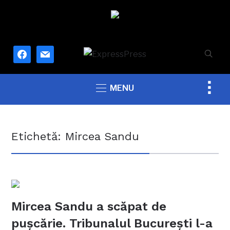
facebook
mail
Togg
MENU
sideb
&
navig
Etichetă:
Mircea Sandu
Mircea Sandu a scăpat de
pușcărie. Tribunalul București l-a