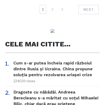
1
2
3
NEXT
CELE MAI CITITE…
Cum s-ar putea încheia rapid războiul
dintre Rusia și Ucraina. China propune
soluția pentru rezolvarea uriașei crize
224039 views
Dragoste cu năbădăi. Andreea
Berecleanu s-a măritat cu soțul Mihaelei
Bilic, chiar dacă erau prietene