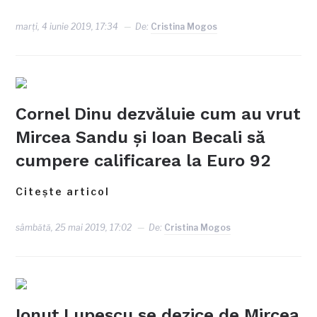
marți, 4 iunie 2019, 17:34
De:
Cristina Mogos
Cornel Dinu dezvăluie cum au vrut
Mircea Sandu şi Ioan Becali să
cumpere calificarea la Euro 92
Citește articol
sâmbătă, 25 mai 2019, 17:02
De:
Cristina Mogos
Ionuţ Lupescu se dezice de Mircea