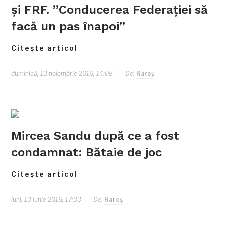
și FRF. ”Conducerea Federaţiei să
facă un pas înapoi”
Citește articol
duminică, 13 noiembrie 2016, 14:08
De:
Rareş
Mircea Sandu după ce a fost
condamnat: Bătaie de joc
Citește articol
luni, 13 iunie 2016, 17:33
De:
Rareş