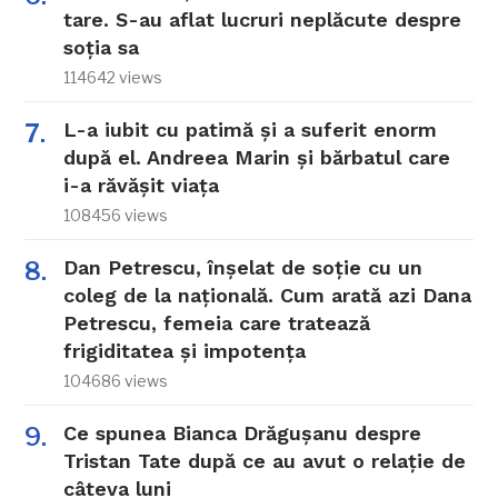
tare. S-au aflat lucruri neplăcute despre
soția sa
114642 views
L-a iubit cu patimă și a suferit enorm
după el. Andreea Marin și bărbatul care
i-a răvășit viața
108456 views
Dan Petrescu, înșelat de soție cu un
coleg de la națională. Cum arată azi Dana
Petrescu, femeia care tratează
frigiditatea și impotența
104686 views
Ce spunea Bianca Drăgușanu despre
Tristan Tate după ce au avut o relație de
câteva luni