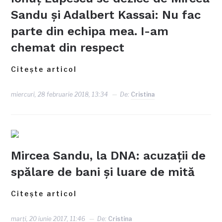
Sandu şi Adalbert Kassai: Nu fac
parte din echipa mea. I-am
chemat din respect
Citește articol
miercuri, 28 februarie 2018, 13:34
De:
Cristina
Mircea Sandu, la DNA: acuzații de
spălare de bani și luare de mită
Citește articol
marți, 20 iunie 2017, 11:46
De:
Cristina