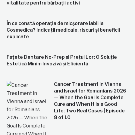
vitalitate pentru bărbații activi
În ce constă operația de micșorare labii la
Cosmedica? Indicații medicale, riscuri și beneficii
explicate
Fațete Dentare No-Prep și Prețul Lor: O Soluție
Estetică Minim Invazivă și Eficientă
Cancer Treatment in Vienna
and Israel for Romanians 2026
— When the Goal Is Complete
Cure and When It Is a Good
Life: Two Real Cases | Episode
8 of 10